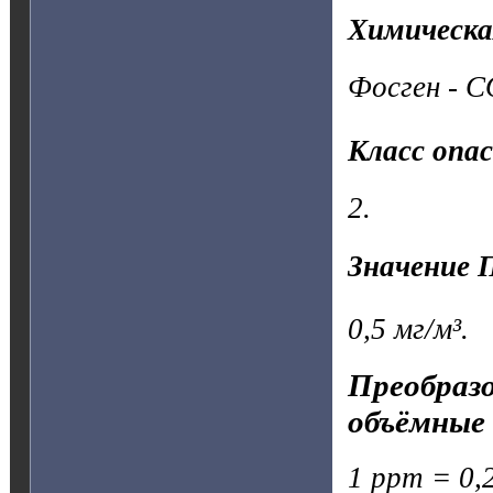
Химическа
Фосген - C
Класс опа
2.
Значение 
0,5 мг/м³.
Преобразо
объёмные 
1 ppm = 0,2