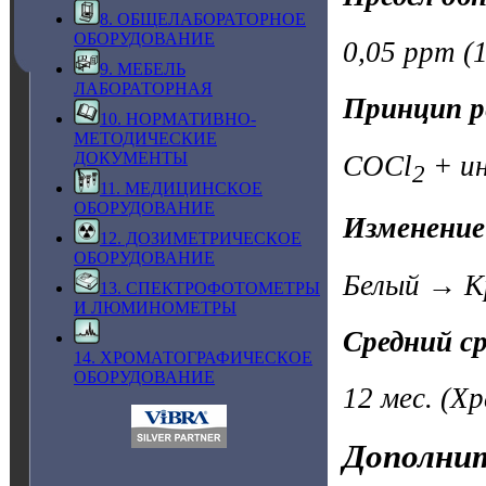
8. ОБЩЕЛАБОРАТОРНОЕ
ОБОРУДОВАНИЕ
0,05 ppm (1
9. МЕБЕЛЬ
ЛАБОРАТОРНАЯ
Принцип р
10. НОРМАТИВНО-
МЕТОДИЧЕСКИЕ
ДОКУМЕНТЫ
COCl
+ ин
2
11. МЕДИЦИНСКОЕ
ОБОРУДОВАНИЕ
Изменение
12. ДОЗИМЕТРИЧЕСКОЕ
ОБОРУДОВАНИЕ
Белый → К
13. СПЕКТРОФОТОМЕТРЫ
И ЛЮМИНОМЕТРЫ
Средний с
14. ХРОМАТОГРАФИЧЕСКОЕ
ОБОРУДОВАНИЕ
12 мес.
(Хр
Дополнит