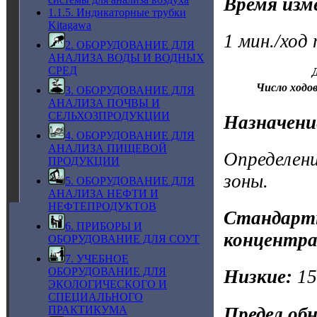
Время изм
1.1.5. Индикаторные трубки
Kitagawa
1 мин./ход
2. ОБОРУДОВАНИЕ ДЛЯ
АНАЛИЗА ВОДЫ И ВОДНЫХ
СРЕД
Число ходов
3. ОБОРУДОВАНИЕ ДЛЯ
АНАЛИЗА ПОЧВЫ И
СЕЛЬХОЗПРОДУКЦИИ
Назначени
4. ОБОРУДОВАНИЕ ДЛЯ
АНАЛИЗА ПИЩЕВОЙ
Определени
ПРОДУКЦИИ
зоны.
5. ОБОРУДОВАНИЕ ДЛЯ
АНАЛИЗА НЕФТИ И
НЕФТЕПРОДУКТОВ
Стандартн
6. ПРИБОРЫ И
концентра
ОБОРУДОВАНИЕ ДЛЯ СОУТ
7. УЧЕБНОЕ
ОБОРУДОВАНИЕ ДЛЯ
Низкие:
1
ЭКОЛОГИЧЕСКОГО И
СПЕЦИАЛЬНОГО
Предел об
ПРАКТИКУМА