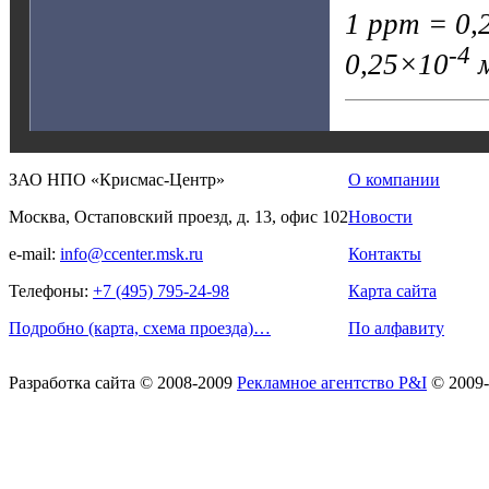
1 ppm = 0,2
-4
0,25×10
м
ЗАО НПО «Крисмас-Центр»
О компании
Москва, Остаповский проезд, д. 13, офис 102
Новости
e-mail:
info@ccenter.msk.ru
Контакты
Телефоны:
+7 (495) 795-24-98
Карта сайта
Подробно (карта, схема проезда)…
По алфавиту
Разработка сайта
© 2008-2009
Рекламное агентство P&I
© 2009