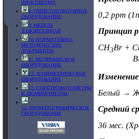
ПРАКТИКУМА
8. ОБЩЕЛАБОРАТОРНОЕ
0,2 ppm (1n
ОБОРУДОВАНИЕ
9. МЕБЕЛЬ
Принцип р
ЛАБОРАТОРНАЯ
10. НОРМАТИВНО-
МЕТОДИЧЕСКИЕ
CH
Br + C
3
ДОКУМЕНТЫ
B
11. МЕДИЦИНСКОЕ
ОБОРУДОВАНИЕ
12. ДОЗИМЕТРИЧЕСКОЕ
Изменение
ОБОРУДОВАНИЕ
13. СПЕКТРОФОТОМЕТРЫ
Белый → Ж
И ЛЮМИНОМЕТРЫ
Средний с
14. ХРОМАТОГРАФИЧЕСКОЕ
ОБОРУДОВАНИЕ
36 мес.
(Хр