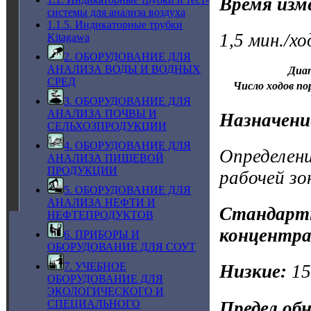
Время изм
системы для анализа воздуха
1.1.5. Индикаторные трубки
1,5 мин./х
Kitagawa
2. ОБОРУДОВАНИЕ ДЛЯ
АНАЛИЗА ВОДЫ И ВОДНЫХ
Диап
СРЕД
Число ходов по
3. ОБОРУДОВАНИЕ ДЛЯ
АНАЛИЗА ПОЧВЫ И
Назначени
СЕЛЬХОЗПРОДУКЦИИ
4. ОБОРУДОВАНИЕ ДЛЯ
Определени
АНАЛИЗА ПИЩЕВОЙ
ПРОДУКЦИИ
рабочей зо
5. ОБОРУДОВАНИЕ ДЛЯ
АНАЛИЗА НЕФТИ И
Стандартн
НЕФТЕПРОДУКТОВ
концентра
6. ПРИБОРЫ И
ОБОРУДОВАНИЕ ДЛЯ СОУТ
7. УЧЕБНОЕ
Низкие:
1
ОБОРУДОВАНИЕ ДЛЯ
ЭКОЛОГИЧЕСКОГО И
Предел об
СПЕЦИАЛЬНОГО