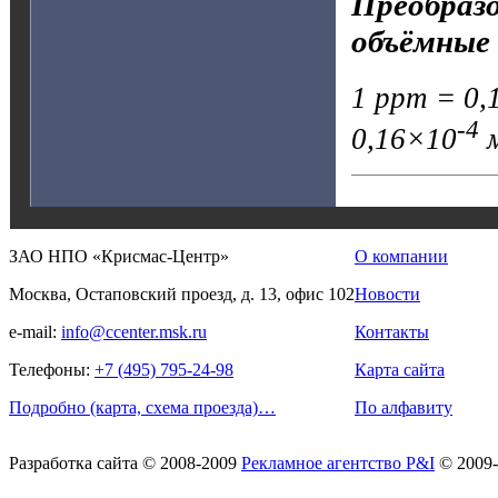
Преобразо
объёмные 
1 ppm = 0,1
-4
0,16×10
м
ЗАО НПО «Крисмас-Центр»
О компании
Москва, Остаповский проезд, д. 13, офис 102
Новости
e-mail:
info@ccenter.msk.ru
Контакты
Телефоны:
+7 (495) 795-24-98
Карта сайта
Подробно (карта, схема проезда)…
По алфавиту
Разработка сайта
© 2008-2009
Рекламное агентство P&I
© 2009