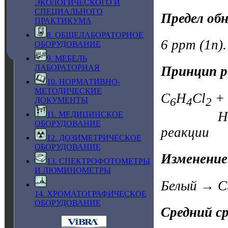
ЭКОЛОГИЧЕСКОГО И
СПЕЦИАЛЬНОГО
Предел об
ПРАКТИКУМА
8. ОБЩЕЛАБОРАТОРНОЕ
6 ppm (1n).
ОБОРУДОВАНИЕ
9. МЕБЕЛЬ
ЛАБОРАТОРНАЯ
Принцип р
10. НОРМАТИВНО-
МЕТОДИЧЕСКИЕ
C
H
Cl
+
6
4
2
ДОКУМЕНТЫ
HCl + и
11. МЕДИЦИНСКОЕ
ОБОРУДОВАНИЕ
реакции
12. ДОЗИМЕТРИЧЕСКОЕ
ОБОРУДОВАНИЕ
Изменение
13. СПЕКТРОФОТОМЕТРЫ
И ЛЮМИНОМЕТРЫ
Белый → С
14. ХРОМАТОГРАФИЧЕСКОЕ
ОБОРУДОВАНИЕ
Средний с