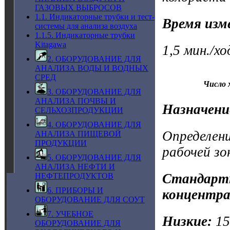
ГАЗОВЫХ ВЫБРОСОВ
1.1. Индикаторные трубки и тест-
Время изм
системы для анализа воздуха
1.1.5. Индикаторные трубки
Kitagawa
1,5 мин./х
2. ОБОРУДОВАНИЕ ДЛЯ
АНАЛИЗА ВОДЫ И ВОДНЫХ
СРЕД
Число 
3. ОБОРУДОВАНИЕ ДЛЯ
АНАЛИЗА ПОЧВЫ И
Назначени
СЕЛЬХОЗПРОДУКЦИИ
4. ОБОРУДОВАНИЕ ДЛЯ
Определени
АНАЛИЗА ПИЩЕВОЙ
ПРОДУКЦИИ
рабочей зо
5. ОБОРУДОВАНИЕ ДЛЯ
АНАЛИЗА НЕФТИ И
Стандартн
НЕФТЕПРОДУКТОВ
6. ПРИБОРЫ И
концентра
ОБОРУДОВАНИЕ ДЛЯ СОУТ
7. УЧЕБНОЕ
Низкие:
1
ОБОРУДОВАНИЕ ДЛЯ