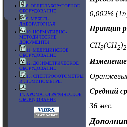
8. ОБЩЕЛАБОРАТОРНОЕ
ОБОРУДОВАНИЕ
0,002% (1n
9. МЕБЕЛЬ
ЛАБОРАТОРНАЯ
Принцип р
10. НОРМАТИВНО-
МЕТОДИЧЕСКИЕ
ДОКУМЕНТЫ
CH
(CH
)
3
2
2
11. МЕДИЦИНСКОЕ
ОБОРУДОВАНИЕ
Изменение
12. ДОЗИМЕТРИЧЕСКОЕ
ОБОРУДОВАНИЕ
Оранжевый
13. СПЕКТРОФОТОМЕТРЫ
И ЛЮМИНОМЕТРЫ
Средний с
14. ХРОМАТОГРАФИЧЕСКОЕ
ОБОРУДОВАНИЕ
36 мес.
Дополнит