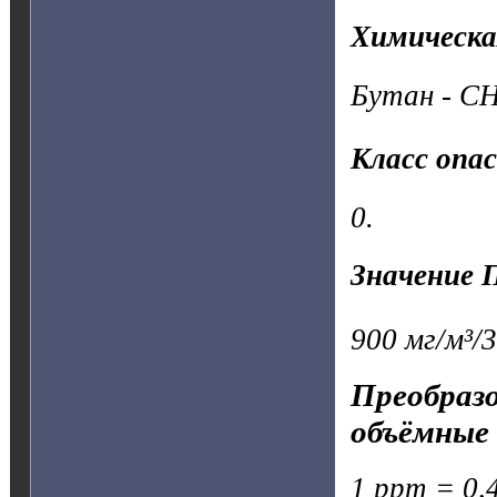
Химическа
Бутан - C
Класс опа
0.
Значение 
900 мг/м³/3
Преобразо
объёмные 
1 ppm = 0,4