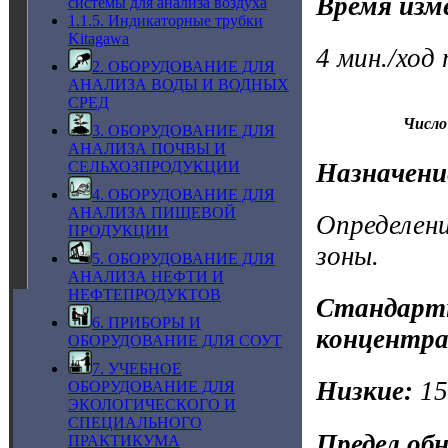
Время изм
системы для анализа воздуха
1.1.5. Индикаторные трубки
Kitagawa
4 мин./ход
2. ОБОРУДОВАНИЕ ДЛЯ
АНАЛИЗА ВОДЫ И ВОДНЫХ
СРЕД
Число
3. ОБОРУДОВАНИЕ ДЛЯ
АНАЛИЗА ПОЧВЫ И
Назначени
СЕЛЬХОЗПРОДУКЦИИ
4. ОБОРУДОВАНИЕ ДЛЯ
АНАЛИЗА ПИЩЕВОЙ
Определени
ПРОДУКЦИИ
зоны.
5. ОБОРУДОВАНИЕ ДЛЯ
АНАЛИЗА НЕФТИ И
НЕФТЕПРОДУКТОВ
Стандартн
6. ПРИБОРЫ И
концентра
ОБОРУДОВАНИЕ ДЛЯ СОУТ
7. УЧЕБНОЕ
Низкие:
1
ОБОРУДОВАНИЕ ДЛЯ
ЭКОЛОГИЧЕСКОГО И
СПЕЦИАЛЬНОГО
Предел об
ПРАКТИКУМА