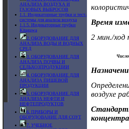
АНАЛИЗА ВОЗДУХА И
колористи
ГАЗОВЫХ ВЫБРОСОВ
1.1. Индикаторные трубки и тест-
системы для анализа воздуха
Время изм
1.1.5. Индикаторные трубки
Kitagawa
2 мин./ход
2. ОБОРУДОВАНИЕ ДЛЯ
АНАЛИЗА ВОДЫ И ВОДНЫХ
СРЕД
Число
3. ОБОРУДОВАНИЕ ДЛЯ
АНАЛИЗА ПОЧВЫ И
СЕЛЬХОЗПРОДУКЦИИ
Назначени
4. ОБОРУДОВАНИЕ ДЛЯ
АНАЛИЗА ПИЩЕВОЙ
Определен
ПРОДУКЦИИ
воздухе ра
5. ОБОРУДОВАНИЕ ДЛЯ
АНАЛИЗА НЕФТИ И
НЕФТЕПРОДУКТОВ
Стандартн
6. ПРИБОРЫ И
концентра
ОБОРУДОВАНИЕ ДЛЯ СОУТ
7. УЧЕБНОЕ