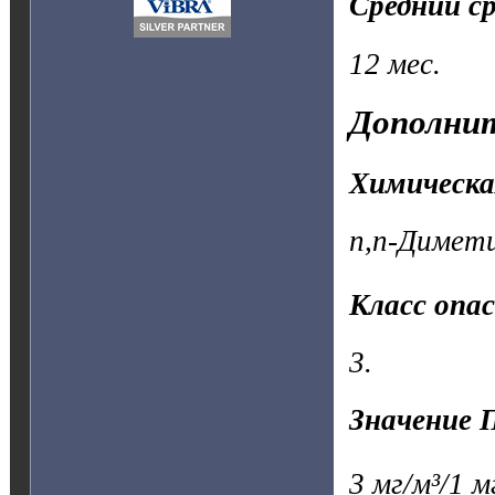
Средний с
12 мес.
Дополнит
Химическа
n,n-Димет
Класс опа
3.
Значение 
3 мг/м³/1 м