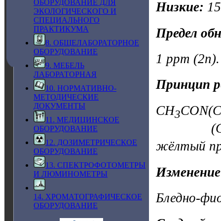
ОБОРУДОВАНИЕ ДЛЯ
Низкие:
1
ЭКОЛОГИЧЕСКОГО И
СПЕЦИАЛЬНОГО
ПРАКТИКУМА
Предел об
8. ОБЩЕЛАБОРАТОРНОЕ
ОБОРУДОВАНИЕ
1 ppm (2n).
9. МЕБЕЛЬ
ЛАБОРАТОРНАЯ
Принцип р
10. НОРМАТИВНО-
МЕТОДИЧЕСКИЕ
ДОКУМЕНТЫ
CH
CON(
3
11. МЕДИЦИНСКОЕ
(C
ОБОРУДОВАНИЕ
12. ДОЗИМЕТРИЧЕСКОЕ
жёлтый пр
ОБОРУДОВАНИЕ
13. СПЕКТРОФОТОМЕТРЫ
Изменение
И ЛЮМИНОМЕТРЫ
Бледно-фи
14. ХРОМАТОГРАФИЧЕСКОЕ
ОБОРУДОВАНИЕ