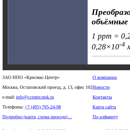
Преобразо
объёмные 
1 ppm = 0,2
-4
0,28×10
м
ЗАО НПО «Крисмас-Центр»
О компании
Москва, Остаповский проезд, д. 13, офис 102
Новости
e-mail:
info@ccenter.msk.ru
Контакты
Телефоны:
+7 (495) 795-24-98
Карта сайта
Подробно (карта, схема проезда)…
По алфавиту