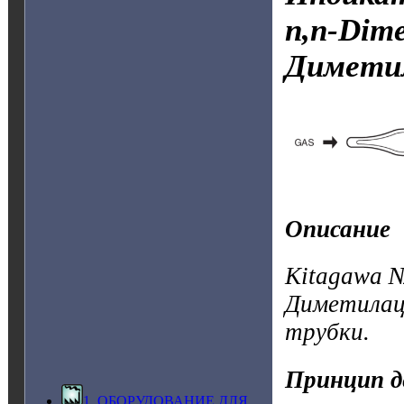
n,n-Dime
Димети
Описание
Kitagawa №
Диметилац
трубки.
Принцип д
1. ОБОРУДОВАНИЕ ДЛЯ