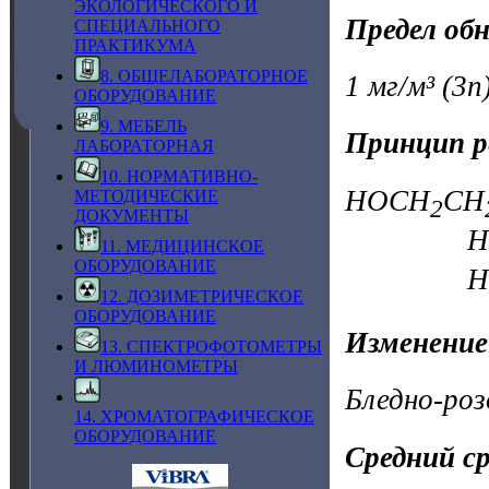
ЭКОЛОГИЧЕСКОГО И
Предел об
СПЕЦИАЛЬНОГО
ПРАКТИКУМА
8. ОБЩЕЛАБОРАТОРНОЕ
1 мг/м³ (3n)
ОБОРУДОВАНИЕ
9. МЕБЕЛЬ
Принцип р
ЛАБОРАТОРНАЯ
10. НОРМАТИВНО-
HOCH
CH
МЕТОДИЧЕСКИЕ
2
ДОКУМЕНТЫ
HCHO
11. МЕДИЦИНСКОЕ
ОБОРУДОВАНИЕ
HCOOH 
12. ДОЗИМЕТРИЧЕСКОЕ
ОБОРУДОВАНИЕ
Изменение
13. СПЕКТРОФОТОМЕТРЫ
И ЛЮМИНОМЕТРЫ
Бледно-ро
14. ХРОМАТОГРАФИЧЕСКОЕ
ОБОРУДОВАНИЕ
Средний с