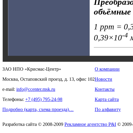
Преобразо
объёмные 
1 ppm = 0,3
-4
0,39×10
м
ЗАО НПО «Крисмас-Центр»
О компании
Москва, Остаповский проезд, д. 13, офис 102
Новости
e-mail:
info@ccenter.msk.ru
Контакты
Телефоны:
+7 (495) 795-24-98
Карта сайта
Подробно (карта, схема проезда)…
По алфавиту
Разработка сайта
© 2008-2009
Рекламное агентство P&I
© 2009