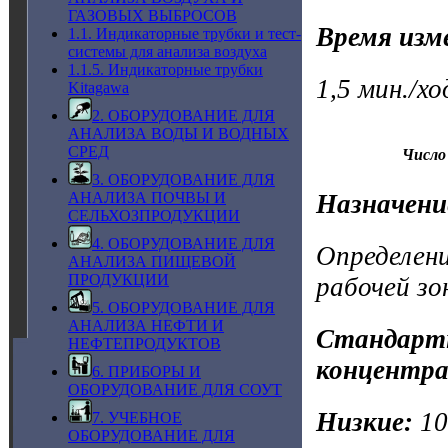
ГАЗОВЫХ ВЫБРОСОВ
Время изм
1.1. Индикаторные трубки и тест-
системы для анализа воздуха
1.1.5. Индикаторные трубки
1,5 мин./х
Kitagawa
2. ОБОРУДОВАНИЕ ДЛЯ
АНАЛИЗА ВОДЫ И ВОДНЫХ
СРЕД
Число 
3. ОБОРУДОВАНИЕ ДЛЯ
Назначени
АНАЛИЗА ПОЧВЫ И
СЕЛЬХОЗПРОДУКЦИИ
4. ОБОРУДОВАНИЕ ДЛЯ
Определени
АНАЛИЗА ПИЩЕВОЙ
ПРОДУКЦИИ
рабочей зо
5. ОБОРУДОВАНИЕ ДЛЯ
АНАЛИЗА НЕФТИ И
Стандартн
НЕФТЕПРОДУКТОВ
концентра
6. ПРИБОРЫ И
ОБОРУДОВАНИЕ ДЛЯ СОУТ
Низкие:
1
7. УЧЕБНОЕ
ОБОРУДОВАНИЕ ДЛЯ