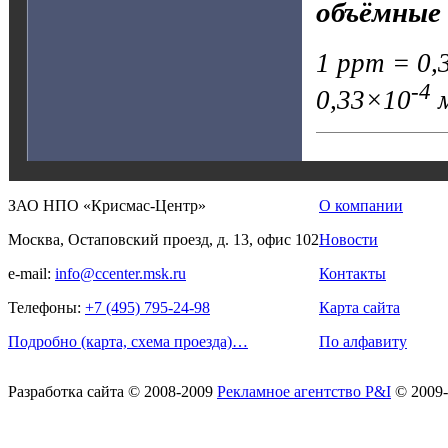
объёмные 
1 ppm = 0,3
-4
0,33×10
м
ЗАО НПО «Крисмас-Центр»
О компании
Москва, Остаповский проезд, д. 13, офис 102
Новости
e-mail:
info@ccenter.msk.ru
Контакты
Телефоны:
+7 (495) 795-24-98
Карта сайта
Подробно (карта, схема проезда)…
По алфавиту
Разработка сайта
© 2008-2009
Рекламное агентство P&I
© 2009