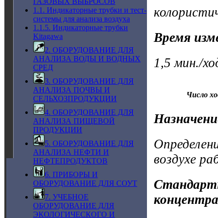
ГАЗОВЫХ ВЫБРОСОВ
колористи
1.1. Индикаторные трубки и тест-
системы для анализа воздуха
1.1.5. Индикаторные трубки
Время изм
Kitagawa
2. ОБОРУДОВАНИЕ ДЛЯ
АНАЛИЗА ВОДЫ И ВОДНЫХ
1,5 мин./х
СРЕД
3. ОБОРУДОВАНИЕ ДЛЯ
АНАЛИЗА ПОЧВЫ И
Число хо
СЕЛЬХОЗПРОДУКЦИИ
4. ОБОРУДОВАНИЕ ДЛЯ
Назначени
АНАЛИЗА ПИЩЕВОЙ
ПРОДУКЦИИ
Определен
5. ОБОРУДОВАНИЕ ДЛЯ
АНАЛИЗА НЕФТИ И
воздухе ра
НЕФТЕПРОДУКТОВ
6. ПРИБОРЫ И
Стандартн
ОБОРУДОВАНИЕ ДЛЯ СОУТ
концентра
7. УЧЕБНОЕ
ОБОРУДОВАНИЕ ДЛЯ
ЭКОЛОГИЧЕСКОГО И