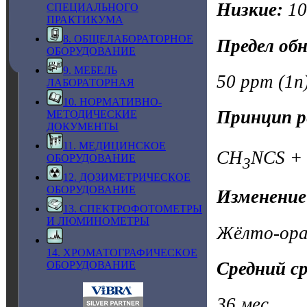
Низкие:
1
СПЕЦИАЛЬНОГО
ПРАКТИКУМА
8. ОБЩЕЛАБОРАТОРНОЕ
Предел об
ОБОРУДОВАНИЕ
9. МЕБЕЛЬ
50 ppm (1n)
ЛАБОРАТОРНАЯ
10. НОРМАТИВНО-
Принцип р
МЕТОДИЧЕСКИЕ
ДОКУМЕНТЫ
11. МЕДИЦИНСКОЕ
CH
NCS +
ОБОРУДОВАНИЕ
3
12. ДОЗИМЕТРИЧЕСКОЕ
ОБОРУДОВАНИЕ
Изменение
13. СПЕКТРОФОТОМЕТРЫ
И ЛЮМИНОМЕТРЫ
Жёлто-ора
14. ХРОМАТОГРАФИЧЕСКОЕ
Средний с
ОБОРУДОВАНИЕ
36 мес.