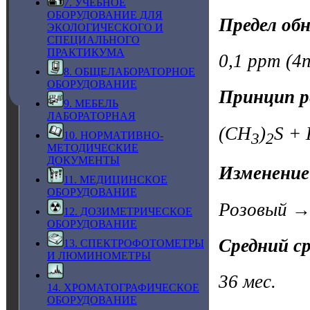
7. УЧЕБНОЕ
ОБОРУДОВАНИЕ ДЛЯ
Предел об
ЭКОЛОГИЧЕСКОГО И
СПЕЦИАЛЬНОГО
ПРАКТИКУМА
0,1 ppm (4n
8. ОБЩЕЛАБОРАТОРНОЕ
ОБОРУДОВАНИЕ
Принцип р
9. МЕБЕЛЬ
ЛАБОРАТОРНАЯ
(CH
)
S +
10. НОРМАТИВНО-
3
2
МЕТОДИЧЕСКИЕ
ДОКУМЕНТЫ
Изменение
11. МЕДИЦИНСКОЕ
ОБОРУДОВАНИЕ
Розовый →
12. ДОЗИМЕТРИЧЕСКОЕ
ОБОРУДОВАНИЕ
Средний с
13. СПЕКТРОФОТОМЕТРЫ
И ЛЮМИНОМЕТРЫ
36 мес.
14. ХРОМАТОГРАФИЧЕСКОЕ
ОБОРУДОВАНИЕ