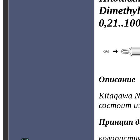
Dimethyl
0,21..10
Описание
Kitagawa №
состоит и
Принцип д
колористи