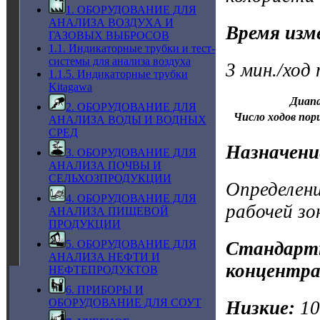
1. ОБОРУДОВАНИЕ ДЛЯ
АНАЛИЗА ВОЗДУХА И
Время изм
ГАЗОВЫХ ВЫБРОСОВ
1.1. Индикаторные трубки и тест-
системы для анализа воздуха
3 мин./ход
1.1.5. Индикаторные трубки
Kitagawa
Диапа
2. ОБОРУДОВАНИЕ ДЛЯ
Число ходов пор
АНАЛИЗА ВОДЫ И ВОДНЫХ
СРЕД
Назначени
3. ОБОРУДОВАНИЕ ДЛЯ
АНАЛИЗА ПОЧВЫ И
СЕЛЬХОЗПРОДУКЦИИ
Определени
4. ОБОРУДОВАНИЕ ДЛЯ
рабочей зо
АНАЛИЗА ПИЩЕВОЙ
ПРОДУКЦИИ
5. ОБОРУДОВАНИЕ ДЛЯ
Стандартн
АНАЛИЗА НЕФТИ И
концентра
НЕФТЕПРОДУКТОВ
6. ПРИБОРЫ И
ОБОРУДОВАНИЕ ДЛЯ СОУТ
Низкие:
1