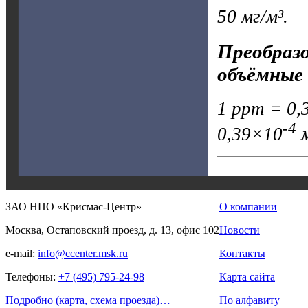
50 мг/м³.
Преобразо
объёмные 
1 ppm = 0,3
-4
0,39×10
м
ЗАО НПО «Крисмас-Центр»
О компании
Москва, Остаповский проезд, д. 13, офис 102
Новости
e-mail:
info@ccenter.msk.ru
Контакты
Телефоны:
+7 (495) 795-24-98
Карта сайта
Подробно (карта, схема проезда)…
По алфавиту