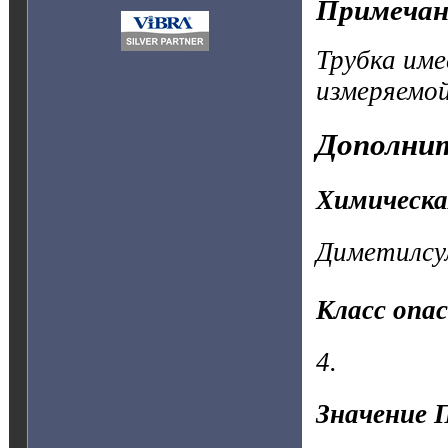
Примечан
Трубка им
измеряемой
Дополнит
Химическа
Диметилсу
Класс опа
4.
Значение 