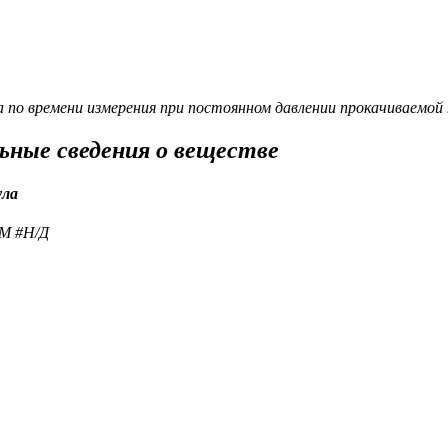
а по времени измерения при постоянном давлении прокачиваемой
ьные сведения о веществе
ула
 M #Н/Д