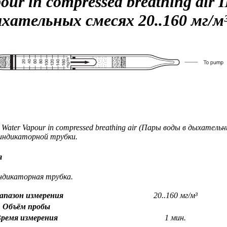
our in compressed breathing air
ыхательных смесях
20..160 мг/м
ater Vapour in compressed breathing air (Пары воды в дыхательн
индикаторной трубки.
я
ндикаторная трубка.
апазон измерения
20..160 мг/м³
Объём пробы
ремя измерения
1 мин.