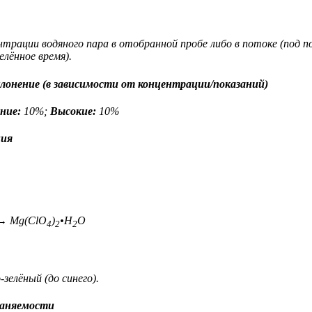
нтрации водяного пара в отобранной пробе либо в потоке (под 
елённое время).
онение (в зависимости от концентрации/показаний)
ние:
10%;
Высокие:
10%
ния
 Mg(ClO
)
•H
O
4
2
2
елёный (до синего).
раняемости