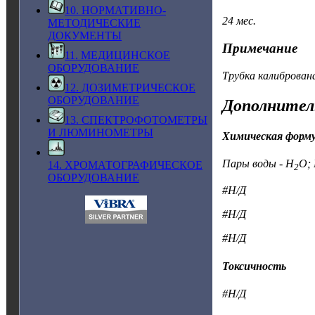
10. НОРМАТИВНО-
24 мес.
МЕТОДИЧЕСКИЕ
ДОКУМЕНТЫ
Примечание
11. МЕДИЦИНСКОЕ
ОБОРУДОВАНИЕ
Трубка калиброван
12. ДОЗИМЕТРИЧЕСКОЕ
ОБОРУДОВАНИЕ
Дополнител
13. СПЕКТРОФОТОМЕТРЫ
И ЛЮМИНОМЕТРЫ
Химическая форм
Пары воды - H
O;
14. ХРОМАТОГРАФИЧЕСКОЕ
2
ОБОРУДОВАНИЕ
#Н/Д
#Н/Д
#Н/Д
Токсичность
#Н/Д