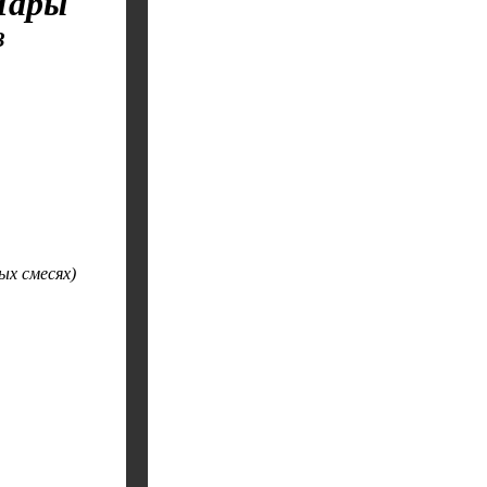
Пары
³
ых смесях)