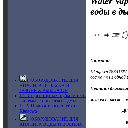
Water Vap
воды в д
Описание
Kitagawa №603SPA W
состоит из одной 
1. ОБОРУДОВАНИЕ ДЛЯ
АНАЛИЗА ВОЗДУХА И
Принцип действи
ГАЗОВЫХ ВЫБРОСОВ
1.1. Индикаторные трубки и тест-
колористическая и
системы для анализа воздуха
1.1.5. Индикаторные трубки
Ди
Kitagawa
2. ОБОРУДОВАНИЕ ДЛЯ
В
АНАЛИЗА ВОДЫ И ВОДНЫХ