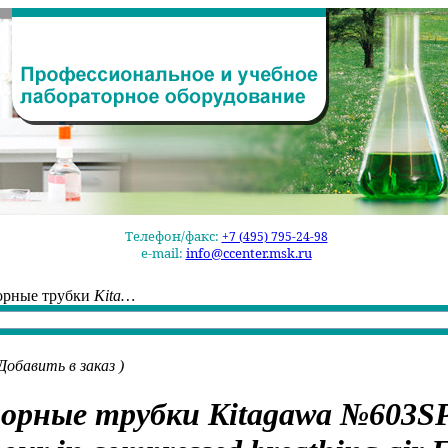
Телефон/факс:
+7 (495) 795-24-98
e-mail:
info@ccenter.msk.ru
орные трубки
Kita…
Добавить в заказ
)
орные трубки
Kitagawa №603S