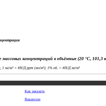
онцентрация
 массовых концентраций в объёмные (20 °C, 101,3 
; 1 мг/м³ = #Н/Д ppm (мл/м³); 1% об. = #Н/Д мг/м³
Как заказать
Вакансии