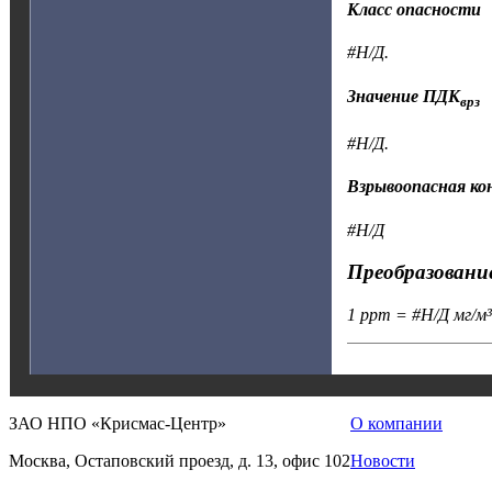
Класс опасности
#Н/Д.
Значение ПДК
врз
#Н/Д.
Взрывоопасная к
#Н/Д
Преобразование
1 ppm = #Н/Д мг/м³
ЗАО НПО «Крисмас-Центр»
О компании
Москва, Остаповский проезд, д. 13, офис 102
Новости