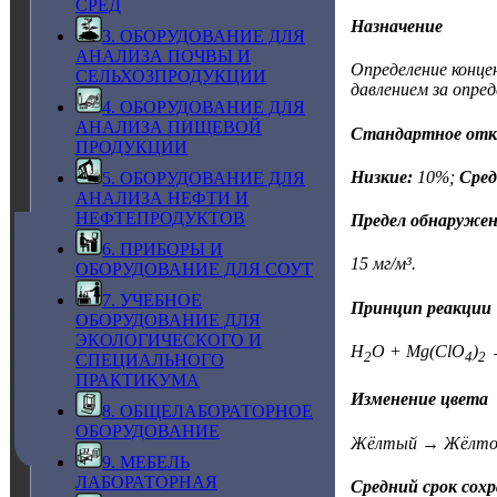
СРЕД
Назначение
3. ОБОРУДОВАНИЕ ДЛЯ
АНАЛИЗА ПОЧВЫ И
Определение конце
СЕЛЬХОЗПРОДУКЦИИ
давлением за опред
4. ОБОРУДОВАНИЕ ДЛЯ
АНАЛИЗА ПИЩЕВОЙ
Стандартное откл
ПРОДУКЦИИ
Низкие:
10%;
Сред
5. ОБОРУДОВАНИЕ ДЛЯ
АНАЛИЗА НЕФТИ И
НЕФТЕПРОДУКТОВ
Предел обнаруже
6. ПРИБОРЫ И
15 мг/м³.
ОБОРУДОВАНИЕ ДЛЯ СОУТ
7. УЧЕБНОЕ
Принцип реакции
ОБОРУДОВАНИЕ ДЛЯ
ЭКОЛОГИЧЕСКОГО И
H
O + Mg(ClO
)
→
2
4
2
СПЕЦИАЛЬНОГО
ПРАКТИКУМА
Изменение цвета
8. ОБЩЕЛАБОРАТОРНОЕ
ОБОРУДОВАНИЕ
Жёлтый → Жёлто-з
9. МЕБЕЛЬ
ЛАБОРАТОРНАЯ
Средний срок сох