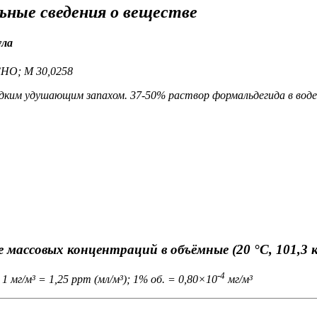
ьные сведения о веществе
ула
CHO; M 30,0258
едким удушающим запахом. 37-50% раствор формальдегида в воде
 массовых концентраций в объёмные (20 °C, 101,3 
-4
 1 мг/м³ = 1,25 ppm (мл/м³); 1% об. = 0,80×10
мг/м³