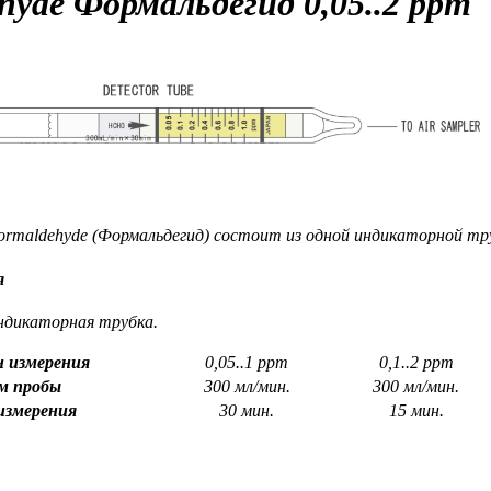
ehyde
Формальдегид
0,05..2 ppm
rmaldehyde (Формальдегид) состоит из одной индикаторной тр
я
ндикаторная трубка.
н измерения
0,05..1 ppm
0,1..2 ppm
м пробы
300 мл/мин.
300 мл/мин.
измерения
30 мин.
15 мин.