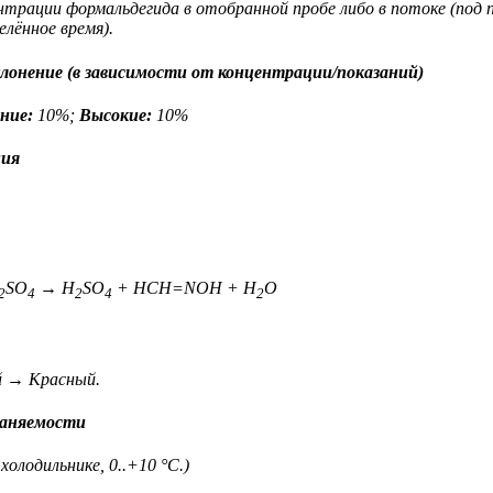
нтрации формальдегида в отобранной пробе либо в потоке (под
елённое время).
онение (в зависимости от концентрации/показаний)
ние:
10%;
Высокие:
10%
ния
SO
→ H
SO
+ HCH=NOH + H
O
2
4
2
4
2
 → Красный.
раняемости
холодильнике, 0..+10 °C.)