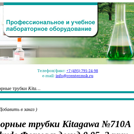
Телефон/факс:
+7 (495) 795-24-98
e-mail:
info@ccenter.msk.ru
орные трубки
Kita…
Добавить в заказ
)
орные трубки
Kitagawa №710A