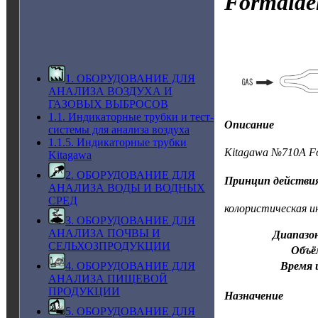
Formald
1. ОБОРУДОВАНИЕ ДЛЯ
АНАЛИЗА ВОЗДУХА И
ГАЗОВЫХ ВЫБРОСОВ
1.1. Индикаторные трубки и тест-
Описание
системы для анализа воздуха
1.1.5. Индикаторные трубки
Kitagawa №710A Fo
Kitagawa
2. ОБОРУДОВАНИЕ ДЛЯ
Принцип действи
АНАЛИЗА ВОДЫ И ВОДНЫХ
СРЕД
колористическая и
3. ОБОРУДОВАНИЕ ДЛЯ
АНАЛИЗА ПОЧВЫ И
Диапазо
СЕЛЬХОЗПРОДУКЦИИ
Объё
Время 
4. ОБОРУДОВАНИЕ ДЛЯ
АНАЛИЗА ПИЩЕВОЙ
ПРОДУКЦИИ
Назначение
5. ОБОРУДОВАНИЕ ДЛЯ