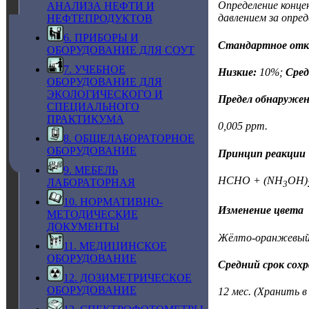
Определение конце
АНАЛИЗА НЕФТИ И
давлением за опред
НЕФТЕПРОДУКТОВ
6. ПРИБОРЫ И
Стандартное откл
ОБОРУДОВАНИЕ ДЛЯ СОУТ
7. УЧЕБНОЕ
Низкие:
10%;
Сред
ОБОРУДОВАНИЕ ДЛЯ
ЭКОЛОГИЧЕСКОГО И
Предел обнаруже
СПЕЦИАЛЬНОГО
ПРАКТИКУМА
0,005 ppm.
8. ОБЩЕЛАБОРАТОРНОЕ
ОБОРУДОВАНИЕ
Принцип реакции
9. МЕБЕЛЬ
HCHO + (NH
OH)
ЛАБОРАТОРНАЯ
3
10. НОРМАТИВНО-
Изменение цвета
МЕТОДИЧЕСКИЕ
ДОКУМЕНТЫ
Жёлто-оранжевый
11. МЕДИЦИНСКОЕ
ОБОРУДОВАНИЕ
Средний срок сох
12. ДОЗИМЕТРИЧЕСКОЕ
ОБОРУДОВАНИЕ
12 мес.
(Хранить в 