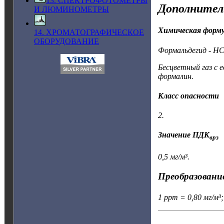
13. СПЕКТРОФОТОМЕТРЫ
Дополнител
И ЛЮМИНОМЕТРЫ
Химическая форм
14. ХРОМАТОГРАФИЧЕСКОЕ
ОБОРУДОВАНИЕ
Формальдегид - H
Бесцветный газ с 
формалин.
Класс опасности
2.
Значение ПДК
врз
0,5 мг/м³.
Преобразование
1 ppm = 0,80 мг/м³;