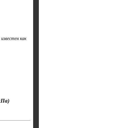
 известен как
кПа)