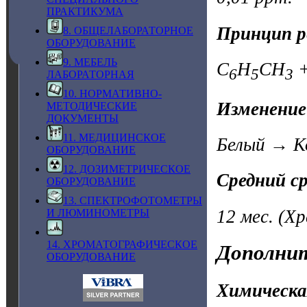
ПРАКТИКУМА
Принцип р
8. ОБЩЕЛАБОРАТОРНОЕ
ОБОРУДОВАНИЕ
9. МЕБЕЛЬ
C
H
CH
+
6
5
3
ЛАБОРАТОРНАЯ
10. НОРМАТИВНО-
Изменение
МЕТОДИЧЕСКИЕ
ДОКУМЕНТЫ
11. МЕДИЦИНСКОЕ
Белый → К
ОБОРУДОВАНИЕ
12. ДОЗИМЕТРИЧЕСКОЕ
Средний с
ОБОРУДОВАНИЕ
13. СПЕКТРОФОТОМЕТРЫ
12 мес.
(Хр
И ЛЮМИНОМЕТРЫ
14. ХРОМАТОГРАФИЧЕСКОЕ
Дополнит
ОБОРУДОВАНИЕ
Химическа