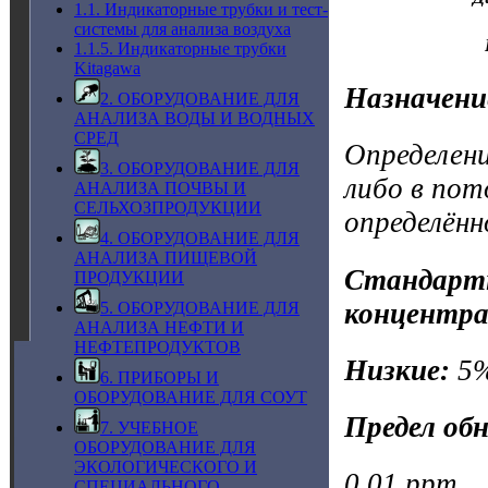
1.1. Индикаторные трубки и тест-
системы для анализа воздуха
1.1.5. Индикаторные трубки
Kitagawa
Назначени
2. ОБОРУДОВАНИЕ ДЛЯ
АНАЛИЗА ВОДЫ И ВОДНЫХ
СРЕД
Определени
3. ОБОРУДОВАНИЕ ДЛЯ
либо в пот
АНАЛИЗА ПОЧВЫ И
СЕЛЬХОЗПРОДУКЦИИ
определённ
4. ОБОРУДОВАНИЕ ДЛЯ
АНАЛИЗА ПИЩЕВОЙ
Стандартн
ПРОДУКЦИИ
концентра
5. ОБОРУДОВАНИЕ ДЛЯ
АНАЛИЗА НЕФТИ И
НЕФТЕПРОДУКТОВ
Низкие:
5
6. ПРИБОРЫ И
ОБОРУДОВАНИЕ ДЛЯ СОУТ
Предел об
7. УЧЕБНОЕ
ОБОРУДОВАНИЕ ДЛЯ
ЭКОЛОГИЧЕСКОГО И
0,01 ppm.
СПЕЦИАЛЬНОГО