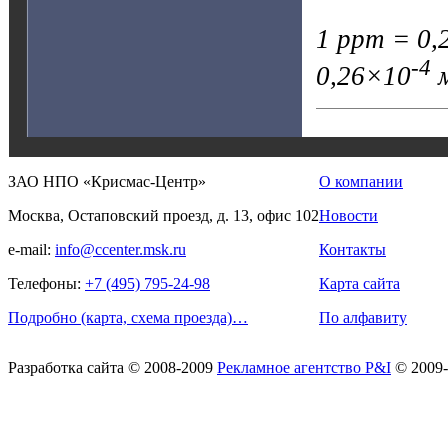
1 ppm = 0,2
-4
0,26×10
м
ЗАО НПО «Крисмас-Центр»
О компании
Москва, Остаповский проезд, д. 13, офис 102
Новости
e-mail:
info@ccenter.msk.ru
Контакты
Телефоны:
+7 (495) 795-24-98
Карта сайта
Подробно (карта, схема проезда)…
По алфавиту
Разработка сайта
© 2008-2009
Рекламное агентство P&I
© 2009