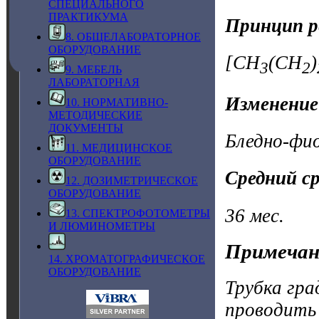
СПЕЦИАЛЬНОГО
ПРАКТИКУМА
Принцип р
8. ОБЩЕЛАБОРАТОРНОЕ
ОБОРУДОВАНИЕ
[CH
(CH
)
3
2
9. МЕБЕЛЬ
ЛАБОРАТОРНАЯ
Изменение
10. НОРМАТИВНО-
МЕТОДИЧЕСКИЕ
ДОКУМЕНТЫ
Бледно-фи
11. МЕДИЦИНСКОЕ
ОБОРУДОВАНИЕ
Средний с
12. ДОЗИМЕТРИЧЕСКОЕ
ОБОРУДОВАНИЕ
36 мес.
13. СПЕКТРОФОТОМЕТРЫ
И ЛЮМИНОМЕТРЫ
Примечан
14. ХРОМАТОГРАФИЧЕСКОЕ
ОБОРУДОВАНИЕ
Трубка гра
проводить 