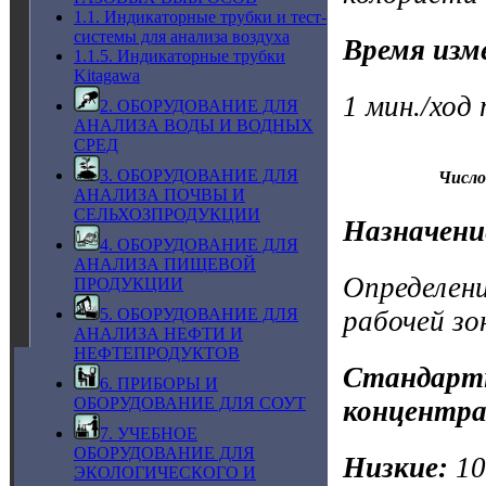
1.1. Индикаторные трубки и тест-
системы для анализа воздуха
Время изм
1.1.5. Индикаторные трубки
Kitagawa
1 мин./ход
2. ОБОРУДОВАНИЕ ДЛЯ
АНАЛИЗА ВОДЫ И ВОДНЫХ
СРЕД
3. ОБОРУДОВАНИЕ ДЛЯ
Число
АНАЛИЗА ПОЧВЫ И
СЕЛЬХОЗПРОДУКЦИИ
Назначени
4. ОБОРУДОВАНИЕ ДЛЯ
АНАЛИЗА ПИЩЕВОЙ
Определени
ПРОДУКЦИИ
рабочей зо
5. ОБОРУДОВАНИЕ ДЛЯ
АНАЛИЗА НЕФТИ И
НЕФТЕПРОДУКТОВ
Стандартн
6. ПРИБОРЫ И
ОБОРУДОВАНИЕ ДЛЯ СОУТ
концентра
7. УЧЕБНОЕ
ОБОРУДОВАНИЕ ДЛЯ
Низкие:
1
ЭКОЛОГИЧЕСКОГО И