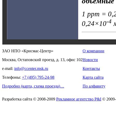
объёмные 
1 ppm = 0,2
-4
0,24×10
м
ЗАО НПО «Крисмас-Центр»
О компании
Москва, Остаповский проезд, д. 13, офис 102
Новости
e-mail:
info@ccenter.msk.ru
Контакты
Телефоны:
+7 (495) 795-24-98
Карта сайта
Подробно (карта, схема проезда)…
По алфавиту
Разработка сайта
© 2008-2009
Рекламное агентство P&I
© 2009