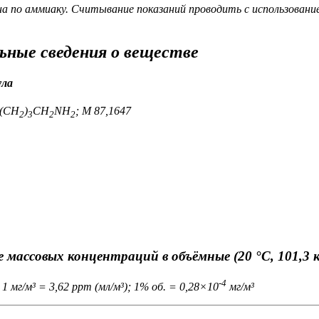
на по аммиаку. Считывание показаний проводить с использован
ьные сведения о веществе
ула
(CH
)
CH
NH
; M 87,1647
2
3
2
2
 массовых концентраций в объёмные (20 °C, 101,3 
-4
 1 мг/м³ = 3,62 ppm (мл/м³); 1% об. = 0,28×10
мг/м³