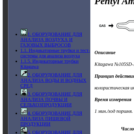
Pentyl A
1. ОБОРУДОВАНИЕ ДЛЯ
АНАЛИЗА ВОЗДУХА И
ГАЗОВЫХ ВЫБРОСОВ
1.1. Индикаторные трубки и тест-
Описание
системы для анализа воздуха
1.1.5. Индикаторные трубки
Kitagawa №105SD-I
Kitagawa
2. ОБОРУДОВАНИЕ ДЛЯ
Принцип действи
АНАЛИЗА ВОДЫ И ВОДНЫХ
СРЕД
колористическая и
3. ОБОРУДОВАНИЕ ДЛЯ
АНАЛИЗА ПОЧВЫ И
Время измерения
СЕЛЬХОЗПРОДУКЦИИ
1 мин./ход поршня.
4. ОБОРУДОВАНИЕ ДЛЯ
АНАЛИЗА ПИЩЕВОЙ
ПРОДУКЦИИ
Число
5. ОБОРУДОВАНИЕ ДЛЯ