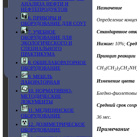
АНАЛИЗА НЕФТИ И
Назначение
НЕФТЕПРОДУКТОВ
6. ПРИБОРЫ И
Определение конце
ОБОРУДОВАНИЕ ДЛЯ СОУТ
Стандартное откл
7. УЧЕБНОЕ
ОБОРУДОВАНИЕ ДЛЯ
ЭКОЛОГИЧЕСКОГО И
Низкие:
10%;
Сред
СПЕЦИАЛЬНОГО
ПРАКТИКУМА
Принцип реакции
8. ОБЩЕЛАБОРАТОРНОЕ
CH
(CH
)
CH
NH
ОБОРУДОВАНИЕ
3
2
3
2
9. МЕБЕЛЬ
Изменение цвета
ЛАБОРАТОРНАЯ
10. НОРМАТИВНО-
Бледно-фиолетовы
МЕТОДИЧЕСКИЕ
ДОКУМЕНТЫ
Средний срок сох
11. МЕДИЦИНСКОЕ
ОБОРУДОВАНИЕ
36 мес.
12. ДОЗИМЕТРИЧЕСКОЕ
Примечание
ОБОРУДОВАНИЕ