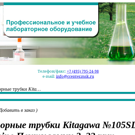
Телефон/факс:
+7 (495) 795-24-98
e-mail:
info@ccenter.msk.ru
орные трубки
Kita…
Добавить в заказ
)
орные трубки
Kitagawa №105SD