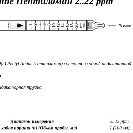
mine
Пентиламин
2..22 ppm
(c) Pentyl Amine (Пентиламин) состоит из одной индикаторной 
я
ндикаторная трубка.
Диапазон измерения
2..22 ppm
 ходов поршня (n) (Объём пробы, мл)
1 (100 мл)