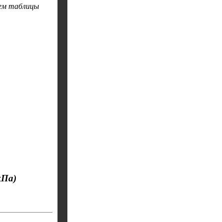
ием таблицы
кПа)