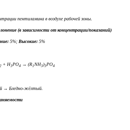
нтрации пентиламина в воздухе рабочей зоны.
онение (в зависимости от концентрации/показаний)
ние:
5%;
Высокие:
5%
+ H
PO
→ (R
NH
)
PO
2
3
4
1
3
3
4
й → Бледно-жёлтый.
раняемости