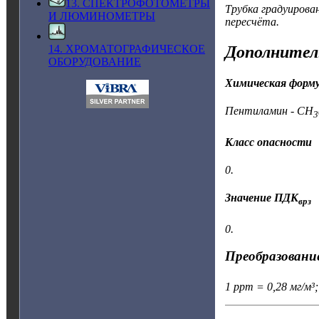
13. СПЕКТРОФОТОМЕТРЫ
Трубка градуирова
И ЛЮМИНОМЕТРЫ
пересчёта.
Дополнител
14. ХРОМАТОГРАФИЧЕСКОЕ
ОБОРУДОВАНИЕ
Химическая форм
Пентиламин - CH
3
Класс опасности
0.
Значение ПДК
врз
0.
Преобразование
1 ppm = 0,28 мг/м³;