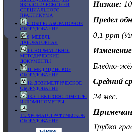
Низкие:
1
ЭКОЛОГИЧЕСКОГО И
СПЕЦИАЛЬНОГО
ПРАКТИКУМА
Предел об
8. ОБЩЕЛАБОРАТОРНОЕ
ОБОРУДОВАНИЕ
0,1 ppm (½n
9. МЕБЕЛЬ
ЛАБОРАТОРНАЯ
Изменение
10. НОРМАТИВНО-
МЕТОДИЧЕСКИЕ
ДОКУМЕНТЫ
Бледно-жё
11. МЕДИЦИНСКОЕ
ОБОРУДОВАНИЕ
Средний с
12. ДОЗИМЕТРИЧЕСКОЕ
ОБОРУДОВАНИЕ
24 мес.
13. СПЕКТРОФОТОМЕТРЫ
И ЛЮМИНОМЕТРЫ
Примечан
14. ХРОМАТОГРАФИЧЕСКОЕ
ОБОРУДОВАНИЕ
Трубка гр