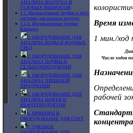
АНАЛИЗА ВОЗДУХА И
колористи
ГАЗОВЫХ ВЫБРОСОВ
1.1. Индикаторные трубки и тест-
системы для анализа воздуха
Время изм
1.1.5. Индикаторные трубки
Kitagawa
1 мин./ход
2. ОБОРУДОВАНИЕ ДЛЯ
АНАЛИЗА ВОДЫ И ВОДНЫХ
СРЕД
Диа
3. ОБОРУДОВАНИЕ ДЛЯ
Число ходов по
АНАЛИЗА ПОЧВЫ И
СЕЛЬХОЗПРОДУКЦИИ
Назначени
4. ОБОРУДОВАНИЕ ДЛЯ
АНАЛИЗА ПИЩЕВОЙ
Определени
ПРОДУКЦИИ
5. ОБОРУДОВАНИЕ ДЛЯ
рабочей зо
АНАЛИЗА НЕФТИ И
НЕФТЕПРОДУКТОВ
Стандартн
6. ПРИБОРЫ И
ОБОРУДОВАНИЕ ДЛЯ СОУТ
концентра
7. УЧЕБНОЕ
ОБОРУДОВАНИЕ ДЛЯ