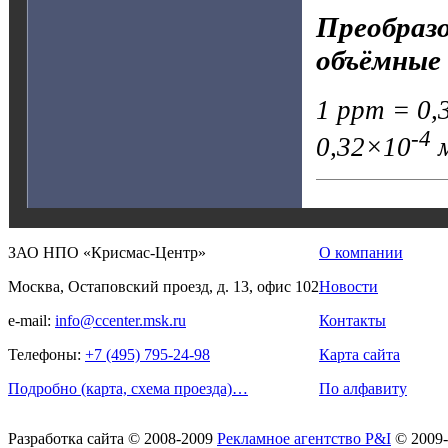
Преобразо
объёмные 
1 ppm = 0,3
-4
0,32×10
м
ЗАО НПО «Крисмас-Центр»
О компании
Москва, Остаповский проезд, д. 13, офис 102
Новости
e-mail:
info@ccenter.msk.ru
Контакты
Телефоны:
+7 (495) 795-24-98
Карта сайта
Подробно (карта, схема проезда)…
По алфавиту
Разработка сайта
© 2008-2009
Рекламное агентство P&I
© 2009