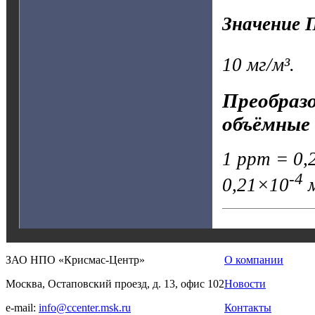
Значение 
10 мг/м³.
Преобразо
объёмные 
1 ppm = 0,2
-4
0,21×10
м
ЗАО НПО «Крисмас-Центр»
О компании
Москва, Остаповский проезд, д. 13, офис 102
Новости
e-mail:
info@ccenter.msk.ru
Контакты