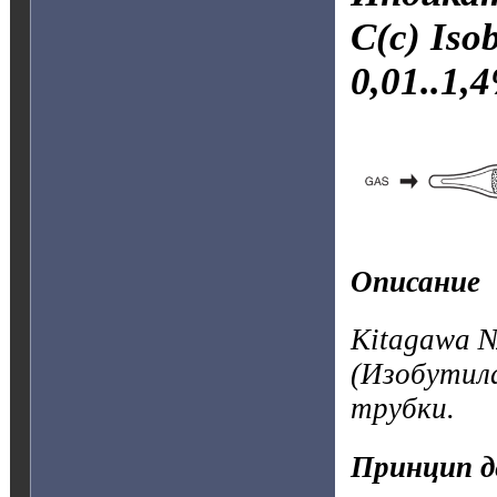
C(c) Iso
0,01..1,
Описание
Kitagawa №
(Изобутил
трубки.
Принцип д