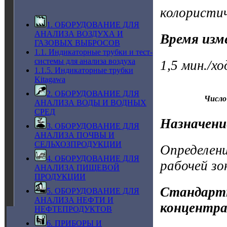
колористи
1. ОБОРУДОВАНИЕ ДЛЯ
АНАЛИЗА ВОЗДУХА И
Время изм
ГАЗОВЫХ ВЫБРОСОВ
1.1. Индикаторные трубки и тест-
системы для анализа воздуха
1,5 мин./х
1.1.5. Индикаторные трубки
Kitagawa
2. ОБОРУДОВАНИЕ ДЛЯ
Число
АНАЛИЗА ВОДЫ И ВОДНЫХ
СРЕД
Назначени
3. ОБОРУДОВАНИЕ ДЛЯ
АНАЛИЗА ПОЧВЫ И
СЕЛЬХОЗПРОДУКЦИИ
Определен
4. ОБОРУДОВАНИЕ ДЛЯ
рабочей зо
АНАЛИЗА ПИЩЕВОЙ
ПРОДУКЦИИ
Стандартн
5. ОБОРУДОВАНИЕ ДЛЯ
АНАЛИЗА НЕФТИ И
концентра
НЕФТЕПРОДУКТОВ
6. ПРИБОРЫ И