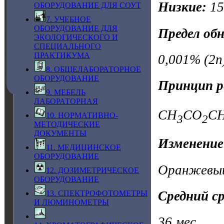
Низкие:
1
ОБОРУДОВАНИЕ ДЛЯ СОУТ
7. УЧЕБНОЕ
ОБОРУДОВАНИЕ ДЛЯ
Предел об
ЭКОЛОГИЧЕСКОГО И
СПЕЦИАЛЬНОГО
ПРАКТИКУМА
0,001% (2n
8. ОБЩЕЛАБОРАТОРНОЕ
ОБОРУДОВАНИЕ
Принцип р
9. МЕБЕЛЬ
ЛАБОРАТОРНАЯ
CH
CO
C
10. НОРМАТИВНО-
3
2
МЕТОДИЧЕСКИЕ
ДОКУМЕНТЫ
Изменение
11. МЕДИЦИНСКОЕ
ОБОРУДОВАНИЕ
Оранжевый
12. ДОЗИМЕТРИЧЕСКОЕ
ОБОРУДОВАНИЕ
Средний с
13. СПЕКТРОФОТОМЕТРЫ
И ЛЮМИНОМЕТРЫ
36 мес.