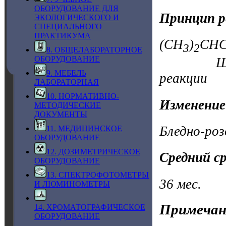
ОБОРУДОВАНИЕ ДЛЯ
Принцип р
ЭКОЛОГИЧЕСКОГО И
СПЕЦИАЛЬНОГО
ПРАКТИКУМА
(CH
)
CHC
3
2
8. ОБЩЕЛАБОРАТОРНОЕ
ОБОРУДОВАНИЕ
Щёлочь 
9. МЕБЕЛЬ
реакции
ЛАБОРАТОРНАЯ
10. НОРМАТИВНО-
Изменение
МЕТОДИЧЕСКИЕ
ДОКУМЕНТЫ
Бледно-ро
11. МЕДИЦИНСКОЕ
ОБОРУДОВАНИЕ
12. ДОЗИМЕТРИЧЕСКОЕ
Средний с
ОБОРУДОВАНИЕ
13. СПЕКТРОФОТОМЕТРЫ
36 мес.
И ЛЮМИНОМЕТРЫ
Примечан
14. ХРОМАТОГРАФИЧЕСКОЕ
ОБОРУДОВАНИЕ