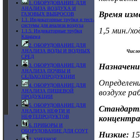
1. ОБОРУДОВАНИЕ ДЛЯ
АНАЛИЗА ВОЗДУХА И
Время изм
ГАЗОВЫХ ВЫБРОСОВ
1.1. Индикаторные трубки и тест-
системы для анализа воздуха
1,5 мин./х
1.1.5. Индикаторные трубки
Kitagawa
2. ОБОРУДОВАНИЕ ДЛЯ
АНАЛИЗА ВОДЫ И ВОДНЫХ
Число
СРЕД
Назначени
3. ОБОРУДОВАНИЕ ДЛЯ
АНАЛИЗА ПОЧВЫ И
СЕЛЬХОЗПРОДУКЦИИ
Определен
4. ОБОРУДОВАНИЕ ДЛЯ
воздухе ра
АНАЛИЗА ПИЩЕВОЙ
ПРОДУКЦИИ
5. ОБОРУДОВАНИЕ ДЛЯ
Стандартн
АНАЛИЗА НЕФТИ И
НЕФТЕПРОДУКТОВ
концентра
6. ПРИБОРЫ И
ОБОРУДОВАНИЕ ДЛЯ СОУТ
Низкие:
1
7. УЧЕБНОЕ