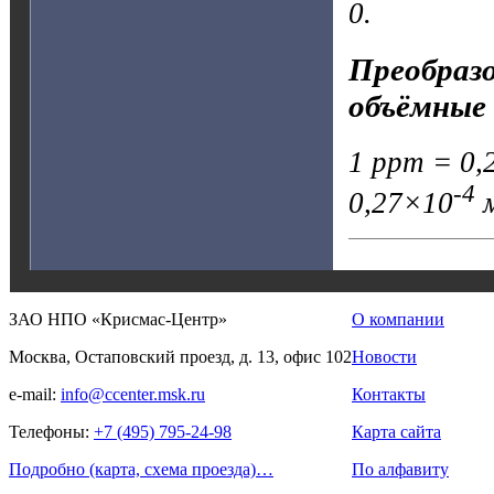
0.
Преобразо
объёмные 
1 ppm = 0,2
-4
0,27×10
м
ЗАО НПО «Крисмас-Центр»
О компании
Москва, Остаповский проезд, д. 13, офис 102
Новости
e-mail:
info@ccenter.msk.ru
Контакты
Телефоны:
+7 (495) 795-24-98
Карта сайта
Подробно (карта, схема проезда)…
По алфавиту