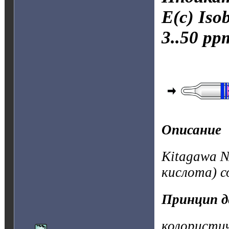
E(c) Iso
3..50 pp
Описание
Kitagawa №
кислота) с
Принцип д
колористи