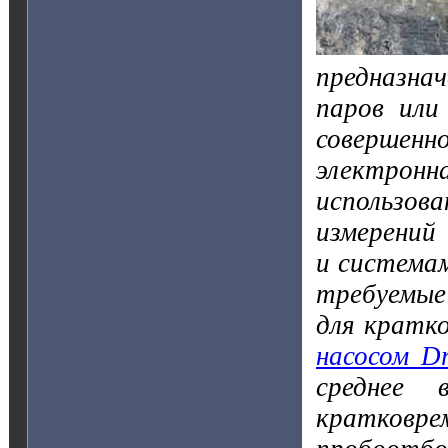
предназна
паров или
совершенн
электрон
использов
измерений
и системам
требуемые
для кратк
насосом D
среднее 
кратковре