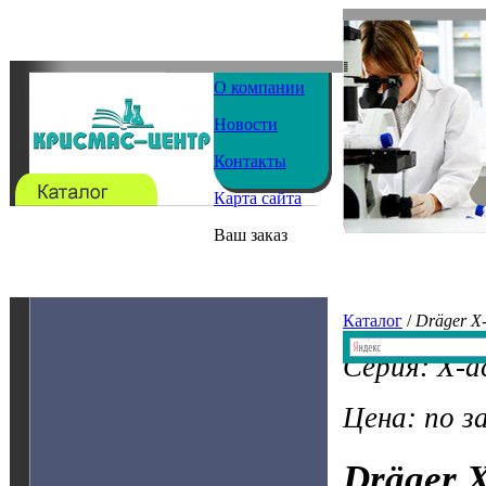
О компании
Новости
Контакты
Карта сайта
Ваш заказ
Каталог
/
Dräger X-
Серия: X-a
Цена: по з
Dräger X