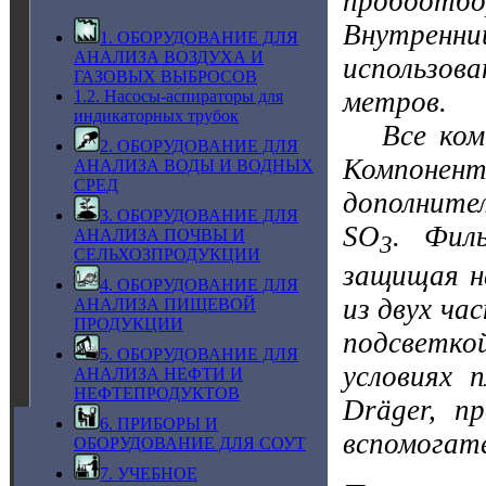
пробоотб
Внутрен
1. ОБОРУДОВАНИЕ ДЛЯ
АНАЛИЗА ВОЗДУХА И
использов
ГАЗОВЫХ ВЫБРОСОВ
метров.
1.2. Насосы-аспираторы для
индикаторных трубок
Все компо
2. ОБОРУДОВАНИЕ ДЛЯ
Компонен
АНАЛИЗА ВОДЫ И ВОДНЫХ
СРЕД
дополните
3. ОБОРУДОВАНИЕ ДЛЯ
SO
. Фил
АНАЛИЗА ПОЧВЫ И
3
СЕЛЬХОЗПРОДУКЦИИ
защищая на
4. ОБОРУДОВАНИЕ ДЛЯ
из двух ча
АНАЛИЗА ПИЩЕВОЙ
ПРОДУКЦИИ
подсветко
5. ОБОРУДОВАНИЕ ДЛЯ
условиях 
АНАЛИЗА НЕФТИ И
НЕФТЕПРОДУКТОВ
Dräger, п
6. ПРИБОРЫ И
вспомогате
ОБОРУДОВАНИЕ ДЛЯ СОУТ
7. УЧЕБНОЕ