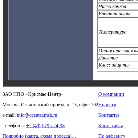
Число качков
Внешний шланг
Температура
Относительная в
Давление
Класс защиты
ЗАО НПО «Крисмас-Центр»
О компании
Москва, Остаповский проезд, д. 13, офис 102
Новости
e-mail:
info@ccenter.msk.ru
Контакты
Телефоны:
+7 (495) 795-24-98
Карта сайта
Подробно (карта, схема проезда)…
По алфавиту