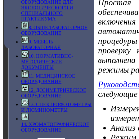
Простая 
ОБОРУДОВАНИЕ ДЛЯ
ЭКОЛОГИЧЕСКОГО И
обеспечив
СПЕЦИАЛЬНОГО
ПРАКТИКУМА
включени
8. ОБЩЕЛАБОРАТОРНОЕ
автоматич
ОБОРУДОВАНИЕ
процедуры 
9. МЕБЕЛЬ
ЛАБОРАТОРНАЯ
проверку 
10. НОРМАТИВНО-
выполнена
МЕТОДИЧЕСКИЕ
ДОКУМЕНТЫ
режимы р
11. МЕДИЦИНСКОЕ
ОБОРУДОВАНИЕ
Руководст
12. ДОЗИМЕТРИЧЕСКОЕ
следующие
ОБОРУДОВАНИЕ
13. СПЕКТРОФОТОМЕТРЫ
Измере
И ЛЮМИНОМЕТРЫ
измере
14. ХРОМАТОГРАФИЧЕСКОЕ
Анализ 
ОБОРУДОВАНИЕ
Режим 