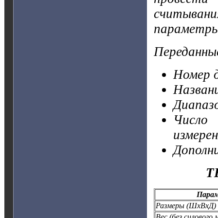
считывани
параметры
Переданны
Номер 
Назван
Диапазо
Число 
измере
Дополни
Т
Пара
Размеры (ШхВхД)
Вес (без силового 