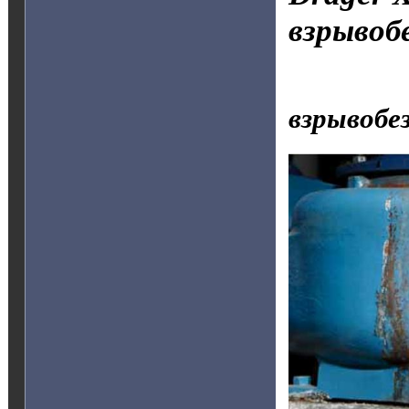
взрывоб
Dräger
взрывобе