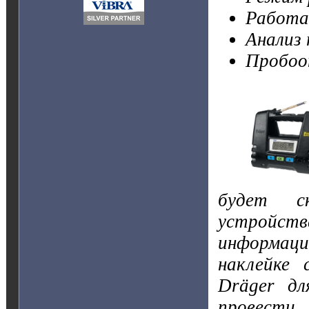
Работа 
Анализ 
Пробоо
будет с
устройств
информаци
наклейке
Dräger дл
провест