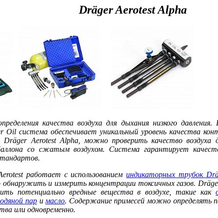
r Aerotest Alpha
определения качества воздуха для дыхания низкого давления.
r Oil система обеспечивает уникальный уровень качества ко
я Dräger Aerotest Alpha, можно проверить качество воздуха 
баллона со сжатым воздухом. Система гарантирует качеств
стандартов.
Aerotest работает с использованием
индикаторных трубок Drä
обнаружить и измерить концентрации токсичных газов. Dräger 
лить потенциально вредные вещества в воздухе, такие как
водяной пар
и
масло
. Содержание примесей можно определять 
тва или одновременно.