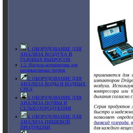
Dräge
1. ОБОРУДОВАНИЕ ДЛЯ
АНАЛИЗА ВОЗДУХА И
ГАЗОВЫХ ВЫБРОСОВ
1.2. Насосы-аспираторы для
индикаторных трубок
применяется для 
2. ОБОРУДОВАНИЕ ДЛЯ
импактором Dräge
АНАЛИЗА ВОДЫ И ВОДНЫХ
воздуха. Использу
СРЕД
компрессора или 
дыхания согласно 
3. ОБОРУДОВАНИЕ ДЛЯ
АНАЛИЗА ПОЧВЫ И
Серия продуктов 
СЕЛЬХОЗПРОДУКЦИИ
быстро и надежно 
4. ОБОРУДОВАНИЕ ДЛЯ
позволяет опреде
АНАЛИЗА ПИЩЕВОЙ
диоксид углерода
,
ПРОДУКЦИИ
для каждого вещес