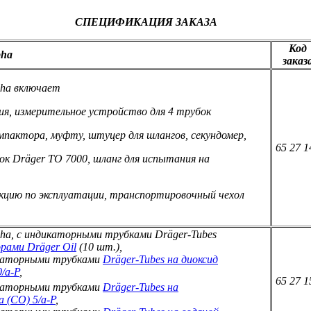
СПЕЦИФИКАЦИЯ ЗАКАЗА
Код
pha
заказ
lpha включает
ия, измерительное устройство для 4 трубок
мпактора, муфту, штуцер для шлангов, секундомер,
65 27 1
ок Dräger TO 7000, шланг для испытания на
укцию по эксплуатации, транспортировочный чехол
lpha, с индикаторными трубками Dräger-Tubes
рами Dräger Oil
(10 шт.),
икаторными трубками
Dräger-Tubes на диоксид
0/a-P
,
65 27 1
икаторными трубками
Dräger-Tubes на
а (CO) 5/a-P
,