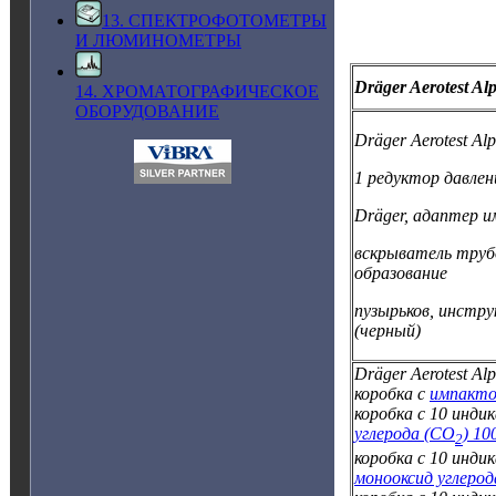
13. СПЕКТРОФОТОМЕТРЫ
И ЛЮМИНОМЕТРЫ
Dräger Aerotest Al
14. ХРОМАТОГРАФИЧЕСКОЕ
ОБОРУДОВАНИЕ
Dräger Aerotest A
1 редуктор давлен
Dräger, адаптер и
вскрыватель труб
образование
пузырьков, инстр
(черный)
Dräger Aerotest A
коробка с
импакто
коробка с 10 инд
углерода (CO
) 10
2
коробка с 10 инд
монооксид углерод