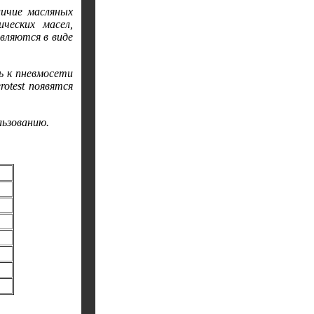
личие масляных
ческих масел,
вляются в виде
 к пневмосети
otest появятся
льзованию.