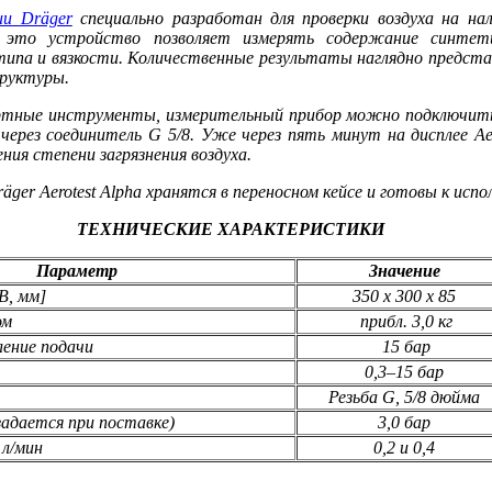
и Dräger
специально разработан для проверки воздуха на на
е это устройство позволяет измерять содержание синтети
типа и вязкости. Количественные результаты наглядно предста
труктуры.
ртные инструменты, измерительный прибор можно подключить
 через соединитель G 5/8. Уже через пять минут на дисплее Aer
ния степени загрязнения воздуха.
ger Aerotest Alpha хранятся в переносном кейсе и готовы к испо
ТЕХНИЧЕСКИЕ ХАРАКТЕРИСТИКИ
Параметр
Значение
В, мм]
350 x 300 x 85
ом
прибл. 3,0 кг
ление подачи
15 бар
0,3‒15 бар
Резьба G, 5/8 дюйма
задается при поставке)
3,0 бар
 л/мин
0,2 и 0,4