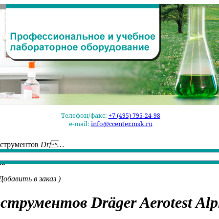
Телефон/факс:
+7 (495) 795-24-98
e-mail:
info@ccenter.msk.ru
нструментов
Dr…
ha
Добавить в заказ
)
нструментов
Dräger Aerotest Al