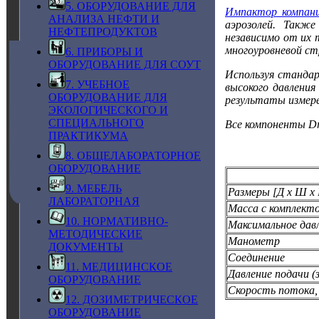
5. ОБОРУДОВАНИЕ ДЛЯ
Импактор компани
АНАЛИЗА НЕФТИ И
аэрозолей. Такж
НЕФТЕПРОДУКТОВ
независимо от их 
многоуровневой с
6. ПРИБОРЫ И
ОБОРУДОВАНИЕ ДЛЯ СОУТ
Используя станда
7. УЧЕБНОЕ
высокого давления
ОБОРУДОВАНИЕ ДЛЯ
результаты измере
ЭКОЛОГИЧЕСКОГО И
СПЕЦИАЛЬНОГО
Все компоненты Drä
ПРАКТИКУМА
8. ОБЩЕЛАБОРАТОРНОЕ
ОБОРУДОВАНИЕ
9. МЕБЕЛЬ
Размеры [Д x Ш x 
ЛАБОРАТОРНАЯ
Масса с комплект
10. НОРМАТИВНО-
Максимальное дав
МЕТОДИЧЕСКИЕ
Манометр
ДОКУМЕНТЫ
Соединение
11. МЕДИЦИНСКОЕ
Давление подачи (
ОБОРУДОВАНИЕ
Скорость потока,
12. ДОЗИМЕТРИЧЕСКОЕ
ОБОРУДОВАНИЕ