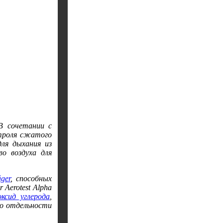
 В сочетании с
нтроля сжатого
для дыхания из
о воздуха для
ger
, способных
Aerotest Alpha
оксид углерода
,
по отдельности