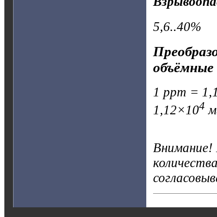
Взрывоопа
5,6..40%
Преобразо
объёмные 
1 ppm = 1,1
4
1,12×10
м
Внимание!
количества
согласовыв