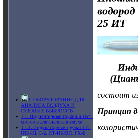
водород 
25 ИТ
Инди
(Циан
состоит из
1. ОБОРУДОВАНИЕ ДЛЯ
АНАЛИЗА ВОЗДУХА И
Принцип д
ГАЗОВЫХ ВЫБРОСОВ
1.1. Индикаторные трубки и тест-
системы для анализа воздуха
колористи
1.1.1. Индикаторные трубки ТИ-
[ИК-К], С-2, ИТ-ИК/ВП, ГХ-Е