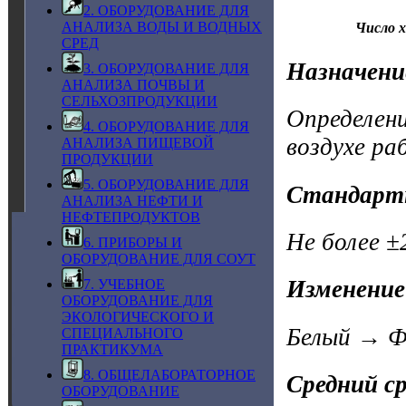
2. ОБОРУДОВАНИЕ ДЛЯ
АНАЛИЗА ВОДЫ И ВОДНЫХ
Число х
СРЕД
Назначени
3. ОБОРУДОВАНИЕ ДЛЯ
АНАЛИЗА ПОЧВЫ И
СЕЛЬХОЗПРОДУКЦИИ
Определени
4. ОБОРУДОВАНИЕ ДЛЯ
воздухе ра
АНАЛИЗА ПИЩЕВОЙ
ПРОДУКЦИИ
5. ОБОРУДОВАНИЕ ДЛЯ
Стандарт
АНАЛИЗА НЕФТИ И
НЕФТЕПРОДУКТОВ
Не более ±
6. ПРИБОРЫ И
ОБОРУДОВАНИЕ ДЛЯ СОУТ
Изменение
7. УЧЕБНОЕ
ОБОРУДОВАНИЕ ДЛЯ
ЭКОЛОГИЧЕСКОГО И
Белый → Ф
СПЕЦИАЛЬНОГО
ПРАКТИКУМА
8. ОБЩЕЛАБОРАТОРНОЕ
Средний с
ОБОРУДОВАНИЕ