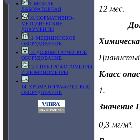
9. МЕБЕЛЬ
12 мес.
ЛАБОРАТОРНАЯ
10. НОРМАТИВНО-
До
МЕТОДИЧЕСКИЕ
ДОКУМЕНТЫ
11. МЕДИЦИНСКОЕ
Химическа
ОБОРУДОВАНИЕ
12. ДОЗИМЕТРИЧЕСКОЕ
Цианистый 
ОБОРУДОВАНИЕ
13. СПЕКТРОФОТОМЕТРЫ
Класс опа
И ЛЮМИНОМЕТРЫ
14. ХРОМАТОГРАФИЧЕСКОЕ
1.
ОБОРУДОВАНИЕ
Значение 
0,3 мг/м³.