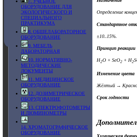
Назначение
7. УЧЕБНОЕ
ОБОРУДОВАНИЕ ДЛЯ
ЭКОЛОГИЧЕСКОГО И
Определение концен
СПЕЦИАЛЬНОГО
ПРАКТИКУМА
Стандартное отк
8. ОБЩЕЛАБОРАТОРНОЕ
±10..15%.
ОБОРУДОВАНИЕ
9. МЕБЕЛЬ
Принцип реакции
ЛАБОРАТОРНАЯ
10. НОРМАТИВНО-
H
O + SeO
+ H
S
2
2
2
МЕТОДИЧЕСКИЕ
ДОКУМЕНТЫ
Изменение цвета
11. МЕДИЦИНСКОЕ
ОБОРУДОВАНИЕ
Жёлтый → Красно-
12. ДОЗИМЕТРИЧЕСКОЕ
Срок годности
ОБОРУДОВАНИЕ
13. СПЕКТРОФОТОМЕТРЫ
И ЛЮМИНОМЕТРЫ
Дополнител
14. ХРОМАТОГРАФИЧЕСКОЕ
ОБОРУДОВАНИЕ
Химическая форм