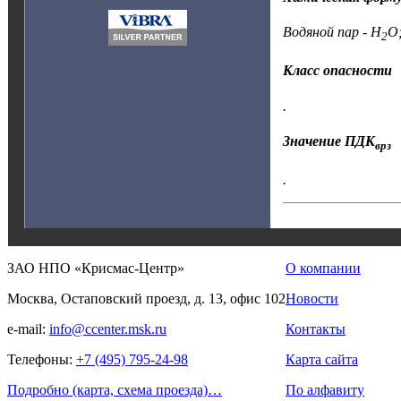
Водяной пар - H
O;
2
Класс опасности
.
Значение ПДК
врз
.
ЗАО НПО «Крисмас-Центр»
О компании
Москва, Остаповский проезд, д. 13, офис 102
Новости
e-mail:
info@ccenter.msk.ru
Контакты
Телефоны:
+7 (495) 795-24-98
Карта сайта
Подробно (карта, схема проезда)…
По алфавиту