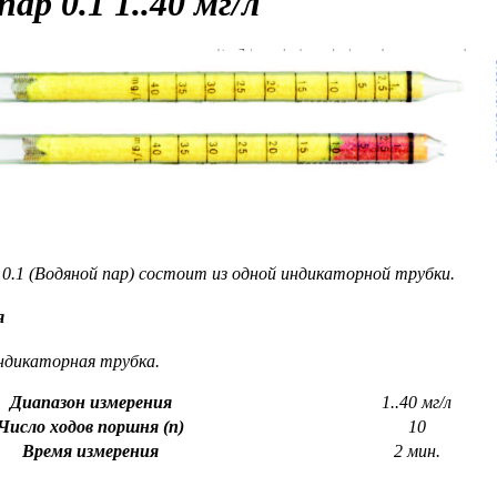
пар
0.1 1..40 мг/л
 0.1 (Водяной пар) состоит из одной индикаторной трубки.
я
ндикаторная трубка.
Диапазон измерения
1..40 мг/л
Число ходов поршня (n)
10
Время измерения
2 мин.