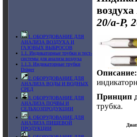
воздуха
20/а-Р, 
1. ОБОРУДОВАНИЕ ДЛЯ
АНАЛИЗА ВОЗДУХА И
ГАЗОВЫХ ВЫБРОСОВ
1.1. Индикаторные трубки и тест-
системы для анализа воздуха
1.1.3. Индикаторные трубки
Dräger
Описание:
2. ОБОРУДОВАНИЕ ДЛЯ
индикаторн
АНАЛИЗА ВОДЫ И ВОДНЫХ
СРЕД
Принцип д
3. ОБОРУДОВАНИЕ ДЛЯ
АНАЛИЗА ПОЧВЫ И
трубка.
СЕЛЬХОЗПРОДУКЦИИ
4. ОБОРУДОВАНИЕ ДЛЯ
АНАЛИЗА ПИЩЕВОЙ
Диап
ПРОДУКЦИИ
5. ОБОРУДОВАНИЕ ДЛЯ