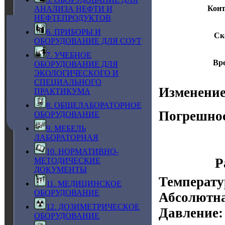
Конт
АНАЛИЗА НЕФТИ И
НЕФТЕПРОДУКТОВ
6. ПРИБОРЫ И
Ск
ОБОРУДОВАНИЕ ДЛЯ СОУТ
7. УЧЕБНОЕ
Вр
ОБОРУДОВАНИЕ ДЛЯ
ЭКОЛОГИЧЕСКОГО И
СПЕЦИАЛЬНОГО
Изменение
ПРАКТИКУМА
8. ОБЩЕЛАБОРАТОРНОЕ
Погрешнос
ОБОРУДОВАНИЕ
9. МЕБЕЛЬ
ЛАБОРАТОРНАЯ
10. НОРМАТИВНО-
Р
МЕТОДИЧЕСКИЕ
ДОКУМЕНТЫ
Температу
11. МЕДИЦИНСКОЕ
ОБОРУДОВАНИЕ
Абсолютна
12. ДОЗИМЕТРИЧЕСКОЕ
Давление:
ОБОРУДОВАНИЕ