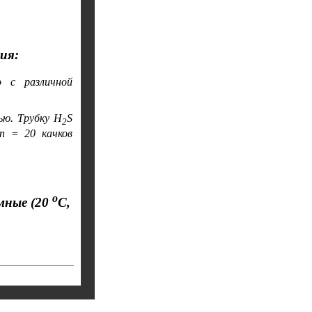
ия:
о с различной
ью. Трубку H
S
2
n = 20 качков
о
мные (20
С,