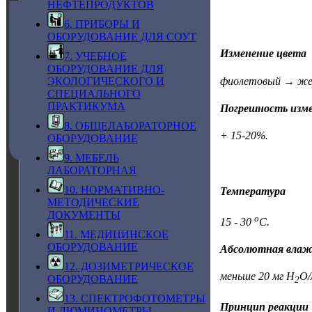
НЕФТЕПРОДУКТОВ
6. ПРИБОРЫ И
ОБОРУДОВАНИЕ ДЛЯ СОУТ
Изменение цвета
7. УЧЕБНОЕ
ОБОРУДОВАНИЕ ДЛЯ
фиолетовый → же
ЭКОЛОГИЧЕСКОГО И
СПЕЦИАЛЬНОГО
ПРАКТИКУМА
Погрешность изм
8. ОБЩЕЛАБОРАТОРНОЕ
+ 15-20%.
ОБОРУДОВАНИЕ
9. МЕБЕЛЬ
ЛАБОРАТОРНАЯ
10. НОРМАТИВНО-
Температура
МЕТОДИЧЕСКИЕ
ДОКУМЕНТЫ
о
15 - 30
С.
11. МЕДИЦИНСКОЕ
ОБОРУДОВАНИЕ
Абсолютная влаж
12. ДОЗИМЕТРИЧЕСКОЕ
меньше 20 мг Н
О/
ОБОРУДОВАНИЕ
2
13. СПЕКТРОФОТОМЕТРЫ
Принцип реакции
И ЛЮМИНОМЕТРЫ