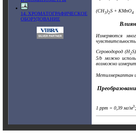
(СH
)
S + KMnO
3
2
4
14. ХРОМАТОГРАФИЧЕСКОЕ
ОБОРУДОВАНИЕ
Влиян
Измеряются мног
чувствительность
Сероводород (H
S
2
5/b можно исполь
возможно измерит
Метилмеркаптан из
Преобразовани
3
1 ppm = 0,39 мг/м