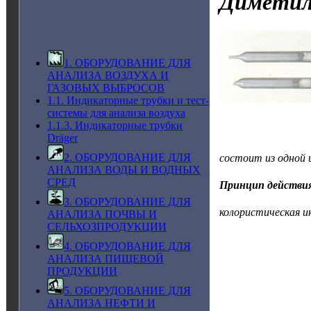
Диметил
1. ОБОРУДОВАНИЕ ДЛЯ
АНАЛИЗА ВОЗДУХА И
ГАЗОВЫХ ВЫБРОСОВ
1.1. Индикаторные трубки и тест-
системы для анализа воздуха
1.1.3. Индикаторные трубки
Dräger
2. ОБОРУДОВАНИЕ ДЛЯ
состоит из одной
АНАЛИЗА ВОДЫ И ВОДНЫХ
СРЕД
Принцип действи
3. ОБОРУДОВАНИЕ ДЛЯ
колористическая и
АНАЛИЗА ПОЧВЫ И
СЕЛЬХОЗПРОДУКЦИИ
4. ОБОРУДОВАНИЕ ДЛЯ
АНАЛИЗА ПИЩЕВОЙ
ПРОДУКЦИИ
5. ОБОРУДОВАНИЕ ДЛЯ
АНАЛИЗА НЕФТИ И