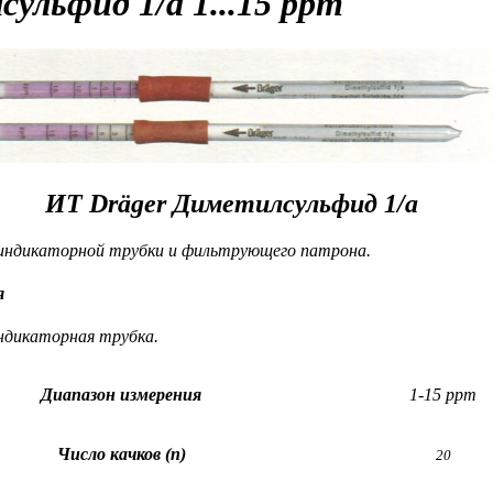
сульфид
1/a 1...15 ppm
ИТ Dräger Диметилсульфид 1/a
 индикаторной трубки и фильтрующего патрона.
я
ндикаторная трубка.
Диапазон измерения
1-15 ppm
Число качков (n)
20