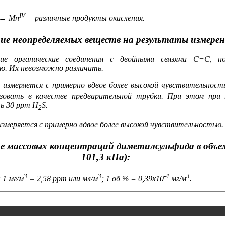
IV
→ Mn
+ различные продукты окисления.
ие неопределяемых веществ на результаты измерен
ие органические соединения с двойными связями С=С, н
ю. Их невозможно различить.
) измеряется с примерно вдвое более высокой чувствительност
зовать в качестве предварительной трубки. При этом при 
ь 30 ppm H
S.
2
меряется с примерно вдвое более высокой чувствительностью.
е массовых концентраций диметилсульфида в объе
101,3 кПа):
3
3
-4
3
; 1 мг/м
= 2,58 ppm или мл/м
; 1 об % = 0,39х10
мг/м
.