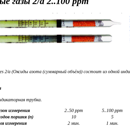
ые газы
2/a 2..100 ppm
mes 2/a (Оксиды азота (суммарный объём)) состоит из одной ин
я
ндикаторная трубка.
зон измерения
2..50 ppm
5..100 ppm
одов поршня (n)
10
5
мя измерения
2 мин.
1 мин.