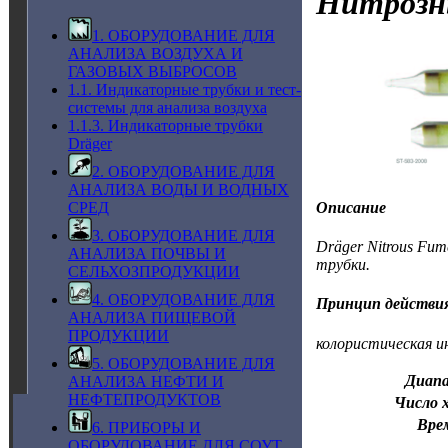
Нитрозн
1. ОБОРУДОВАНИЕ ДЛЯ
АНАЛИЗА ВОЗДУХА И
ГАЗОВЫХ ВЫБРОСОВ
1.1. Индикаторные трубки и тест-
системы для анализа воздуха
1.1.3. Индикаторные трубки
Dräger
2. ОБОРУДОВАНИЕ ДЛЯ
АНАЛИЗА ВОДЫ И ВОДНЫХ
Описание
СРЕД
3. ОБОРУДОВАНИЕ ДЛЯ
Dräger Nitrous Fu
АНАЛИЗА ПОЧВЫ И
трубки.
СЕЛЬХОЗПРОДУКЦИИ
4. ОБОРУДОВАНИЕ ДЛЯ
Принцип действи
АНАЛИЗА ПИЩЕВОЙ
ПРОДУКЦИИ
колористическая и
5. ОБОРУДОВАНИЕ ДЛЯ
Диапа
АНАЛИЗА НЕФТИ И
НЕФТЕПРОДУКТОВ
Число х
Вре
6. ПРИБОРЫ И
ОБОРУДОВАНИЕ ДЛЯ СОУТ