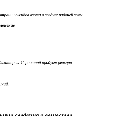
нтрации оксидов азота в воздухе рабочей зоны.
лонение
дикатор → Серо-синий продукт реакции
иний.
ьные сведения о веществе