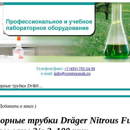
Телефон/факс:
+7 (495) 795-24-98
e-mail:
info@ccenter.msk.ru
орные трубки
Dr&#…
Добавить в заказ
)
орные трубки
Dräger Nitrous F