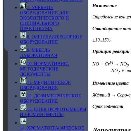
Назначение
7. УЧЕБНОЕ
ОБОРУДОВАНИЕ ДЛЯ
Определение конце
ЭКОЛОГИЧЕСКОГО И
СПЕЦИАЛЬНОГО
Стандартное отк
ПРАКТИКУМА
8. ОБЩЕЛАБОРАТОРНОЕ
±10..15%.
ОБОРУДОВАНИЕ
9. МЕБЕЛЬ
Принцип реакции
ЛАБОРАТОРНАЯ
VI
10. НОРМАТИВНО-
NO + Cr
→ NO
2
МЕТОДИЧЕСКИЕ
NO
+ ин
2
ДОКУМЕНТЫ
11. МЕДИЦИНСКОЕ
Изменение цвета
ОБОРУДОВАНИЕ
Жёлтый → Серо-с
12. ДОЗИМЕТРИЧЕСКОЕ
ОБОРУДОВАНИЕ
Срок годности
13. СПЕКТРОФОТОМЕТРЫ
И ЛЮМИНОМЕТРЫ
14. ХРОМАТОГРАФИЧЕСКОЕ
Дополнител