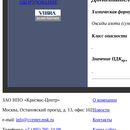
ОБОРУДОВАНИЕ
Химическая форм
Оксиды азота (су
Класс опасности
.
Значение ПДК
врз
.
ЗАО НПО «Крисмас-Центр»
О компании
Москва, Остаповский проезд, д. 13, офис 102
Новости
e-mail:
info@ccenter.msk.ru
Контакты
Телефоны:
+7 (495) 795-24-98
Карта сайта