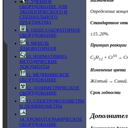
Назначение
7. УЧЕБНОЕ
ОБОРУДОВАНИЕ ДЛЯ
Определение конце
ЭКОЛОГИЧЕСКОГО И
СПЕЦИАЛЬНОГО
ПРАКТИКУМА
Стандартное отк
8. ОБЩЕЛАБОРАТОРНОЕ
±15..20%.
ОБОРУДОВАНИЕ
9. МЕБЕЛЬ
Принцип реакции
ЛАБОРАТОРНАЯ
VI
10. НОРМАТИВНО-
C
H
+ Cr
→ C
5
12
МЕТОДИЧЕСКИЕ
ДОКУМЕНТЫ
Изменение цвета
11. МЕДИЦИНСКОЕ
ОБОРУДОВАНИЕ
Жёлтый → Синий.
12. ДОЗИМЕТРИЧЕСКОЕ
Срок годности
ОБОРУДОВАНИЕ
13. СПЕКТРОФОТОМЕТРЫ
И ЛЮМИНОМЕТРЫ
Дополнител
14. ХРОМАТОГРАФИЧЕСКОЕ
ОБОРУДОВАНИЕ