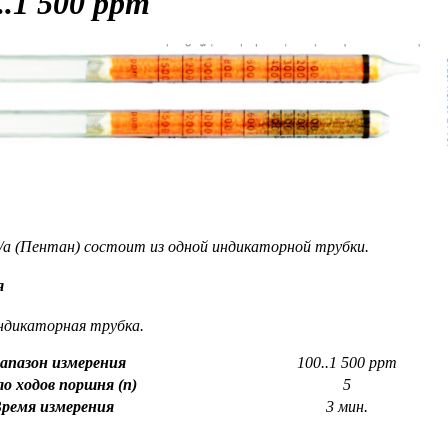
..1 500 ppm
0/a (Пентан) состоит из одной индикаторной трубки.
я
ндикаторная трубка.
апазон измерения
100..1 500 ppm
о ходов поршня (n)
5
ремя измерения
3 мин.