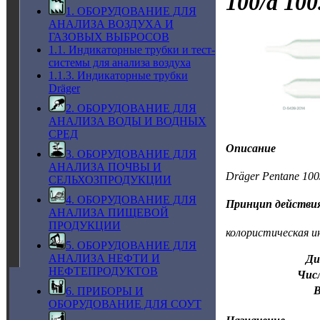
100/a 100
1. ОБОРУДОВАНИЕ ДЛЯ
АНАЛИЗА ВОЗДУХА И
ГАЗОВЫХ ВЫБРОСОВ
1.1. Индикаторные трубки и тест-
системы для анализа воздуха
1.1.3. Индикаторные трубки
Dräger
2. ОБОРУДОВАНИЕ ДЛЯ
АНАЛИЗА ВОДЫ И ВОДНЫХ
СРЕД
Описание
3. ОБОРУДОВАНИЕ ДЛЯ
АНАЛИЗА ПОЧВЫ И
Dräger Pentane 10
СЕЛЬХОЗПРОДУКЦИИ
4. ОБОРУДОВАНИЕ ДЛЯ
Принцип действи
АНАЛИЗА ПИЩЕВОЙ
ПРОДУКЦИИ
колористическая и
5. ОБОРУДОВАНИЕ ДЛЯ
АНАЛИЗА НЕФТИ И
Ди
НЕФТЕПРОДУКТОВ
Числ
В
6. ПРИБОРЫ И
ОБОРУДОВАНИЕ ДЛЯ СОУТ