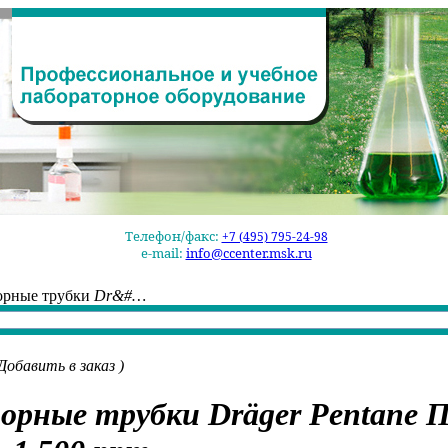
Телефон/факс:
+7 (495) 795-24-98
e-mail:
info@ccenter.msk.ru
орные трубки
Dr&#…
Добавить в заказ
)
орные трубки
Dräger Pentane
П