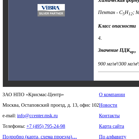
Химическая форм
Пентан - C
H
; 
5
12
Класс опасности
4.
Значение ПДК
врз
900 мг/м³/300 мг/м³
ЗАО НПО «Крисмас-Центр»
О компании
Москва, Остаповский проезд, д. 13, офис 102
Новости
e-mail:
info@ccenter.msk.ru
Контакты
Телефоны:
+7 (495) 795-24-98
Карта сайта
Подробно (карта, схема проезда)…
По алфавиту