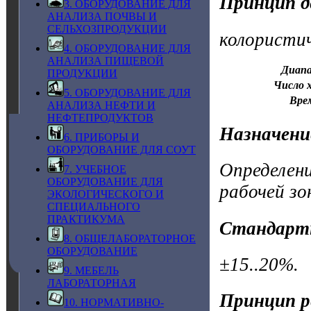
Принцип д
3. ОБОРУДОВАНИЕ ДЛЯ
АНАЛИЗА ПОЧВЫ И
СЕЛЬХОЗПРОДУКЦИИ
колористи
4. ОБОРУДОВАНИЕ ДЛЯ
АНАЛИЗА ПИЩЕВОЙ
Диапа
ПРОДУКЦИИ
Число х
5. ОБОРУДОВАНИЕ ДЛЯ
Вре
АНАЛИЗА НЕФТИ И
НЕФТЕПРОДУКТОВ
Назначени
6. ПРИБОРЫ И
ОБОРУДОВАНИЕ ДЛЯ СОУТ
Определен
7. УЧЕБНОЕ
ОБОРУДОВАНИЕ ДЛЯ
рабочей зо
ЭКОЛОГИЧЕСКОГО И
СПЕЦИАЛЬНОГО
ПРАКТИКУМА
Стандарт
8. ОБЩЕЛАБОРАТОРНОЕ
ОБОРУДОВАНИЕ
±15..20%.
9. МЕБЕЛЬ
ЛАБОРАТОРНАЯ
Принцип р
10. НОРМАТИВНО-