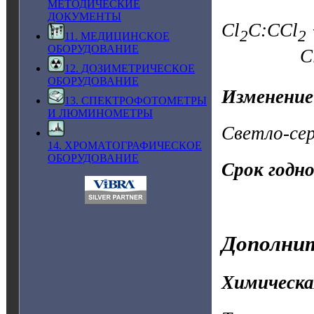
МЕТОДИЧЕСКИЕ
ДОКУМЕНТЫ
Cl
C:CCl
2
2
11. МЕДИЦИНСКОЕ
ОБОРУДОВАНИЕ
C
12. ДОЗИМЕТРИЧЕСКОЕ
ОБОРУДОВАНИЕ
Изменение
13. СПЕКТРОФОТОМЕТРЫ
И ЛЮМИНОМЕТРЫ
Светло-се
14. ХРОМАТОГРАФИЧЕСКОЕ
ОБОРУДОВАНИЕ
Срок годн
Дополнит
Химическа