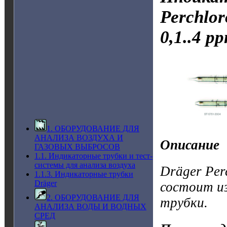
Perchlor
0,1..4 p
1. ОБОРУДОВАНИЕ ДЛЯ
АНАЛИЗА ВОЗДУХА И
Описание
ГАЗОВЫХ ВЫБРОСОВ
1.1. Индикаторные трубки и тест-
системы для анализа воздуха
Dräger Per
1.1.3. Индикаторные трубки
Dräger
состоит и
2. ОБОРУДОВАНИЕ ДЛЯ
трубки.
АНАЛИЗА ВОДЫ И ВОДНЫХ
СРЕД