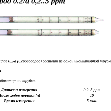
род
0.2/a 0,2..5 ppm
lfide 0.2/a (Сероводород) состоит из одной индикаторной трубк
я
ндикаторная трубка.
Диапазон измерения
0,2..5 ppm
Число ходов поршня (n)
10
Время измерения
5 мин.