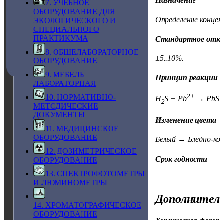
Назначение
7. УЧЕБНОЕ
ОБОРУДОВАНИЕ ДЛЯ
Определение конце
ЭКОЛОГИЧЕСКОГО И
СПЕЦИАЛЬНОГО
ПРАКТИКУМА
Стандартное отк
8. ОБЩЕЛАБОРАТОРНОЕ
±5..10%.
ОБОРУДОВАНИЕ
9. МЕБЕЛЬ
Принцип реакции
ЛАБОРАТОРНАЯ
2+
10. НОРМАТИВНО-
H
S + Pb
→ PbS 
2
МЕТОДИЧЕСКИЕ
ДОКУМЕНТЫ
Изменение цвета
11. МЕДИЦИНСКОЕ
ОБОРУДОВАНИЕ
Белый → Бледно-ко
12. ДОЗИМЕТРИЧЕСКОЕ
Срок годности
ОБОРУДОВАНИЕ
13. СПЕКТРОФОТОМЕТРЫ
И ЛЮМИНОМЕТРЫ
Дополнител
14. ХРОМАТОГРАФИЧЕСКОЕ
ОБОРУДОВАНИЕ