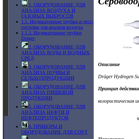
Сероводо
1. ОБОРУДОВАНИЕ ДЛЯ
АНАЛИЗА ВОЗДУХА И
ГАЗОВЫХ ВЫБРОСОВ
1.1. Индикаторные трубки и тест-
системы для анализа воздуха
1.1.3. Индикаторные трубки
Dräger
2. ОБОРУДОВАНИЕ ДЛЯ
АНАЛИЗА ВОДЫ И ВОДНЫХ
СРЕД
Описание
3. ОБОРУДОВАНИЕ ДЛЯ
АНАЛИЗА ПОЧВЫ И
Dräger Hydrogen Su
СЕЛЬХОЗПРОДУКЦИИ
4. ОБОРУДОВАНИЕ ДЛЯ
Принцип действи
АНАЛИЗА ПИЩЕВОЙ
ПРОДУКЦИИ
колористическая и
5. ОБОРУДОВАНИЕ ДЛЯ
АНАЛИЗА НЕФТИ И
НЕФТЕПРОДУКТОВ
6. ПРИБОРЫ И
ОБОРУДОВАНИЕ ДЛЯ СОУТ