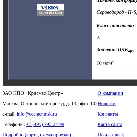
Химическая форм
Сероводород - H
S
2
Класс опасности
2.
Значение ПДК
врз
10 мг/м³.
ЗАО НПО «Крисмас-Центр»
О компании
Москва, Остаповский проезд, д. 13, офис 102
Новости
e-mail:
info@ccenter.msk.ru
Контакты
Телефоны:
+7 (495) 795-24-98
Карта сайта
Подробно (карта, схема проезда)…
По алфавиту