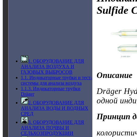
Sulfide
С
1. ОБОРУДОВАНИЕ ДЛЯ
АНАЛИЗА ВОЗДУХА И
ГАЗОВЫХ ВЫБРОСОВ
Описание
1.1. Индикаторные трубки и тест-
системы для анализа воздуха
1.1.3. Индикаторные трубки
Dräger Hyd
Dräger
одной инд
2. ОБОРУДОВАНИЕ ДЛЯ
АНАЛИЗА ВОДЫ И ВОДНЫХ
СРЕД
Принцип д
3. ОБОРУДОВАНИЕ ДЛЯ
АНАЛИЗА ПОЧВЫ И
колористи
СЕЛЬХОЗПРОДУКЦИИ