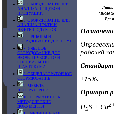
4. ОБОРУДОВАНИЕ ДЛЯ
Диапа
АНАЛИЗА ПИЩЕВОЙ
Число х
ПРОДУКЦИИ
Врем
5. ОБОРУДОВАНИЕ ДЛЯ
АНАЛИЗА НЕФТИ И
НЕФТЕПРОДУКТОВ
Назначени
6. ПРИБОРЫ И
ОБОРУДОВАНИЕ ДЛЯ СОУТ
Определени
7. УЧЕБНОЕ
рабочей зо
ОБОРУДОВАНИЕ ДЛЯ
ЭКОЛОГИЧЕСКОГО И
СПЕЦИАЛЬНОГО
Стандарт
ПРАКТИКУМА
8. ОБЩЕЛАБОРАТОРНОЕ
±15%.
ОБОРУДОВАНИЕ
9. МЕБЕЛЬ
ЛАБОРАТОРНАЯ
Принцип р
10. НОРМАТИВНО-
МЕТОДИЧЕСКИЕ
2
H
S + Cu
ДОКУМЕНТЫ
2
11. МЕДИЦИНСКОЕ