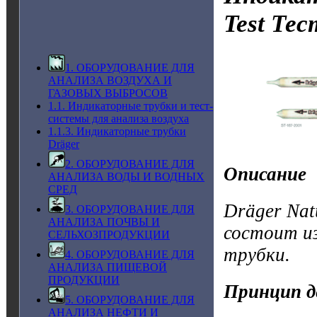
Test
Тес
1. ОБОРУДОВАНИЕ ДЛЯ
АНАЛИЗА ВОЗДУХА И
ГАЗОВЫХ ВЫБРОСОВ
1.1. Индикаторные трубки и тест-
системы для анализа воздуха
1.1.3. Индикаторные трубки
Dräger
2. ОБОРУДОВАНИЕ ДЛЯ
Описание
АНАЛИЗА ВОДЫ И ВОДНЫХ
СРЕД
Dräger Nat
3. ОБОРУДОВАНИЕ ДЛЯ
АНАЛИЗА ПОЧВЫ И
состоит и
СЕЛЬХОЗПРОДУКЦИИ
трубки.
4. ОБОРУДОВАНИЕ ДЛЯ
АНАЛИЗА ПИЩЕВОЙ
ПРОДУКЦИИ
Принцип д
5. ОБОРУДОВАНИЕ ДЛЯ
АНАЛИЗА НЕФТИ И