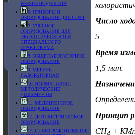
колористи
НЕФТЕПРОДУКТОВ
6. ПРИБОРЫ И
ОБОРУДОВАНИЕ ДЛЯ СОУТ
Число ходо
7. УЧЕБНОЕ
ОБОРУДОВАНИЕ ДЛЯ
5
ЭКОЛОГИЧЕСКОГО И
СПЕЦИАЛЬНОГО
ПРАКТИКУМА
Время изм
8. ОБЩЕЛАБОРАТОРНОЕ
ОБОРУДОВАНИЕ
1,5 мин.
9. МЕБЕЛЬ
ЛАБОРАТОРНАЯ
Назначени
10. НОРМАТИВНО-
МЕТОДИЧЕСКИЕ
ДОКУМЕНТЫ
Определени
11. МЕДИЦИНСКОЕ
ОБОРУДОВАНИЕ
Принцип р
12. ДОЗИМЕТРИЧЕСКОЕ
ОБОРУДОВАНИЕ
CH
+ KM
13. СПЕКТРОФОТОМЕТРЫ
4