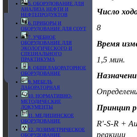
5. ОБОРУДОВАНИЕ ДЛЯ
АНАЛИЗА НЕФТИ И
Число ходо
НЕФТЕПРОДУКТОВ
6. ПРИБОРЫ И
8
ОБОРУДОВАНИЕ ДЛЯ СОУТ
7. УЧЕБНОЕ
Время изм
ОБОРУДОВАНИЕ ДЛЯ
ЭКОЛОГИЧЕСКОГО И
СПЕЦИАЛЬНОГО
1,5 мин.
ПРАКТИКУМА
8. ОБЩЕЛАБОРАТОРНОЕ
ОБОРУДОВАНИЕ
Назначени
9. МЕБЕЛЬ
ЛАБОРАТОРНАЯ
Определени
10. НОРМАТИВНО-
МЕТОДИЧЕСКИЕ
Принцип р
ДОКУМЕНТЫ
11. МЕДИЦИНСКОЕ
ОБОРУДОВАНИЕ
R'-S-R + A
12. ДОЗИМЕТРИЧЕСКОЕ
реакции
ОБОРУДОВАНИЕ