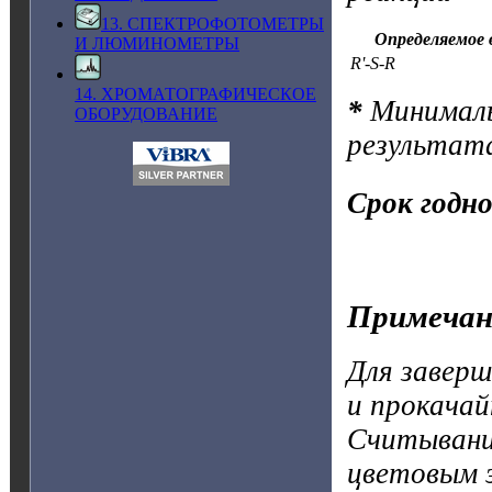
13. СПЕКТРОФОТОМЕТРЫ
Определяемое 
И ЛЮМИНОМЕТРЫ
R'-S-R
14. ХРОМАТОГРАФИЧЕСКОЕ
*
Минималь
ОБОРУДОВАНИЕ
результат
Срок годн
Примечан
Для заверш
и прокачай
Считывание
цветовым 