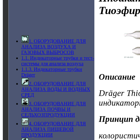
Тиоэфи
1. ОБОРУДОВАНИЕ ДЛЯ
АНАЛИЗА ВОЗДУХА И
ГАЗОВЫХ ВЫБРОСОВ
1.1. Индикаторные трубки и тест-
системы для анализа воздуха
1.1.3. Индикаторные трубки
Описание
Dräger
2. ОБОРУДОВАНИЕ ДЛЯ
АНАЛИЗА ВОДЫ И ВОДНЫХ
Dräger Thi
СРЕД
индикатор
3. ОБОРУДОВАНИЕ ДЛЯ
АНАЛИЗА ПОЧВЫ И
СЕЛЬХОЗПРОДУКЦИИ
Принцип д
4. ОБОРУДОВАНИЕ ДЛЯ
АНАЛИЗА ПИЩЕВОЙ
колористи
ПРОДУКЦИИ