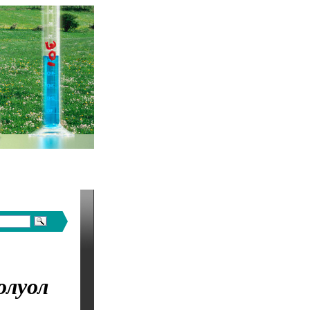
олуол