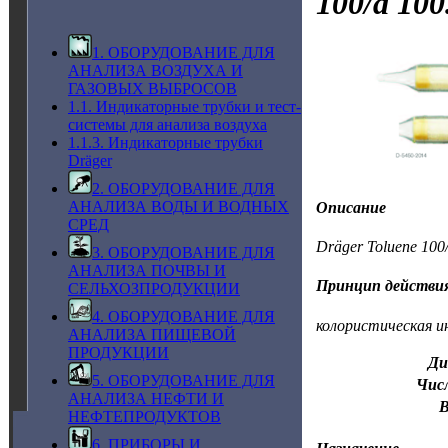
100/a 100
1. ОБОРУДОВАНИЕ ДЛЯ
АНАЛИЗА ВОЗДУХА И
ГАЗОВЫХ ВЫБРОСОВ
1.1. Индикаторные трубки и тест-
системы для анализа воздуха
1.1.3. Индикаторные трубки
Dräger
2. ОБОРУДОВАНИЕ ДЛЯ
АНАЛИЗА ВОДЫ И ВОДНЫХ
Описание
СРЕД
Dräger Toluene 100
3. ОБОРУДОВАНИЕ ДЛЯ
АНАЛИЗА ПОЧВЫ И
Принцип действи
СЕЛЬХОЗПРОДУКЦИИ
4. ОБОРУДОВАНИЕ ДЛЯ
колористическая и
АНАЛИЗА ПИЩЕВОЙ
ПРОДУКЦИИ
Ди
5. ОБОРУДОВАНИЕ ДЛЯ
Числ
АНАЛИЗА НЕФТИ И
В
НЕФТЕПРОДУКТОВ
6. ПРИБОРЫ И