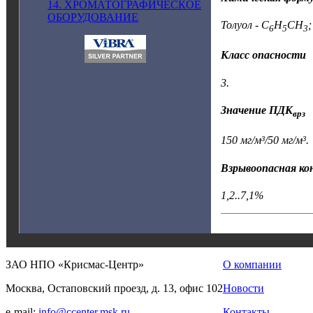
14. ХРОМАТОГРАФИЧЕСКОЕ
ОБОРУДОВАНИЕ
Толуол - C
H
CH
;
6
5
3
Класс опасности
3.
Значение ПДК
врз
150 мг/м³/50 мг/м³.
Взрывоопасная к
1,2..7,1%
ЗАО НПО «Крисмас-Центр»
О компании
Москва, Остаповский проезд, д. 13, офис 102
Новости
e-mail:
info@ccenter.msk.ru
Контакты