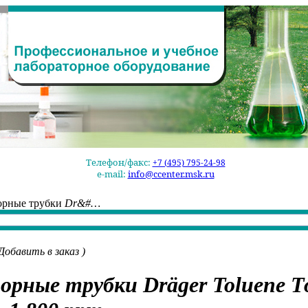
Телефон/факс:
+7 (495) 795-24-98
e-mail:
info@ccenter.msk.ru
орные трубки
Dr&#…
Добавить в заказ
)
орные трубки
Dräger Toluene
Т