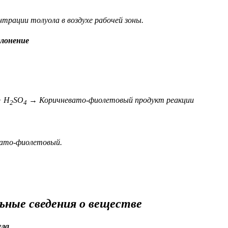
нтрации толуола в воздухе рабочей зоны.
лонение
 H
SO
→ Коричневато-фиолетовый продукт реакции
2
4
ато-фиолетовый.
ьные сведения о веществе
ула