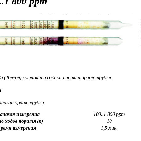
..1 800 ppm
/a (Толуол) состоит из одной индикаторной трубки.
я
ндикаторная трубка.
апазон измерения
100..1 800 ppm
о ходов поршня (n)
10
ремя измерения
1,5 мин.