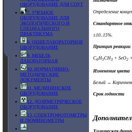
Назначение
ОБОРУДОВАНИЕ ДЛЯ СОУТ
Определение конце
7. УЧЕБНОЕ
ОБОРУДОВАНИЕ ДЛЯ
ЭКОЛОГИЧЕСКОГО И
Стандартное отк
СПЕЦИАЛЬНОГО
ПРАКТИКУМА
±10..15%.
8. ОБЩЕЛАБОРАТОРНОЕ
Принцип реакции
ОБОРУДОВАНИЕ
9. МЕБЕЛЬ
C
H
CH
+ SeO
+
6
5
3
2
ЛАБОРАТОРНАЯ
10. НОРМАТИВНО-
Изменение цвета
МЕТОДИЧЕСКИЕ
ДОКУМЕНТЫ
Белый → Коричнев
11. МЕДИЦИНСКОЕ
ОБОРУДОВАНИЕ
Срок годности
12. ДОЗИМЕТРИЧЕСКОЕ
ОБОРУДОВАНИЕ
13. СПЕКТРОФОТОМЕТРЫ
Дополнител
И ЛЮМИНОМЕТРЫ
Химическая форм