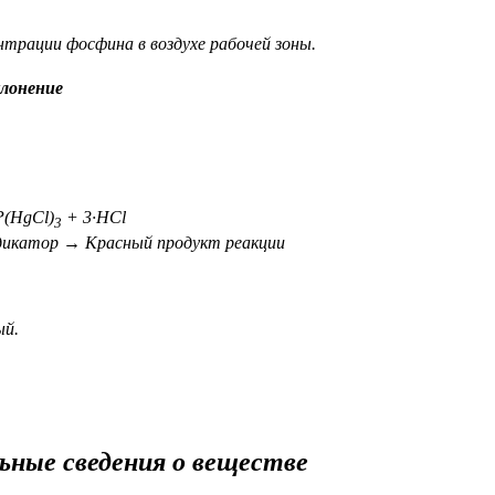
нтрации фосфина в воздухе рабочей зоны.
лонение
(HgCl)
+ 3·HCl
3
ор → Красный продукт реакции
й.
ьные сведения о веществе