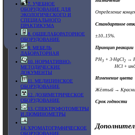
Назначение
7. УЧЕБНОЕ
ОБОРУДОВАНИЕ ДЛЯ
Определение конце
ЭКОЛОГИЧЕСКОГО И
СПЕЦИАЛЬНОГО
Стандартное отк
ПРАКТИКУМА
8. ОБЩЕЛАБОРАТОРНОЕ
±10..15%.
ОБОРУДОВАНИЕ
Принцип реакции
9. МЕБЕЛЬ
ЛАБОРАТОРНАЯ
PH
+ 3·HgCl
→ P
3
2
10. НОРМАТИВНО-
HCl + индикат
МЕТОДИЧЕСКИЕ
ДОКУМЕНТЫ
Изменение цвета
11. МЕДИЦИНСКОЕ
ОБОРУДОВАНИЕ
Жёлтый → Красны
12. ДОЗИМЕТРИЧЕСКОЕ
ОБОРУДОВАНИЕ
Срок годности
13. СПЕКТРОФОТОМЕТРЫ
И ЛЮМИНОМЕТРЫ
Дополнител
14. ХРОМАТОГРАФИЧЕСКОЕ
ОБОРУДОВАНИЕ