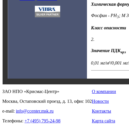
Химическая форм
Фосфин - PH
; M 3
3
Класс опасности
2.
Значение ПДК
врз
0,01 мг/м³/0,001 мг/
ЗАО НПО «Крисмас-Центр»
О компании
Москва, Остаповский проезд, д. 13, офис 102
Новости
e-mail:
info@ccenter.msk.ru
Контакты
Телефоны:
+7 (495) 795-24-98
Карта сайта