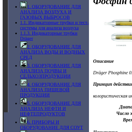
Фосфин
0
1. ОБОРУДОВАНИЕ ДЛЯ
АНАЛИЗА ВОЗДУХА И
ГАЗОВЫХ ВЫБРОСОВ
1.1. Индикаторные трубки и тест-
системы для анализа воздуха
1.1.3. Индикаторные трубки
Dräger
2. ОБОРУДОВАНИЕ ДЛЯ
АНАЛИЗА ВОДЫ И ВОДНЫХ
СРЕД
Описание
3. ОБОРУДОВАНИЕ ДЛЯ
АНАЛИЗА ПОЧВЫ И
Dräger Phosphine 
СЕЛЬХОЗПРОДУКЦИИ
Принцип действи
4. ОБОРУДОВАНИЕ ДЛЯ
АНАЛИЗА ПИЩЕВОЙ
ПРОДУКЦИИ
колористическая и
5. ОБОРУДОВАНИЕ ДЛЯ
Диапа
АНАЛИЗА НЕФТИ И
Число х
НЕФТЕПРОДУКТОВ
Вре
6. ПРИБОРЫ И
ОБОРУДОВАНИЕ ДЛЯ СОУТ