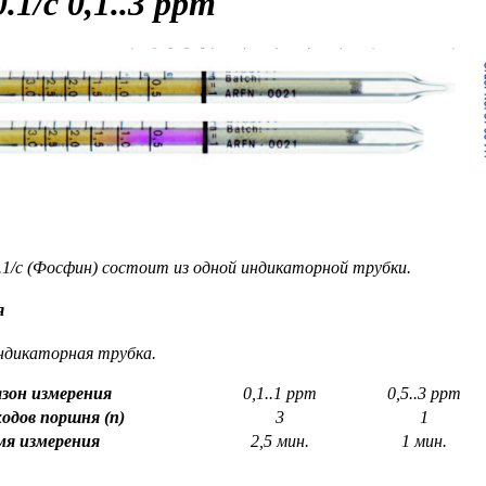
.1/c 0,1..3 ppm
0.1/c (Фосфин) состоит из одной индикаторной трубки.
я
ндикаторная трубка.
зон измерения
0,1..1 ppm
0,5..3 ppm
одов поршня (n)
3
1
мя измерения
2,5 мин.
1 мин.