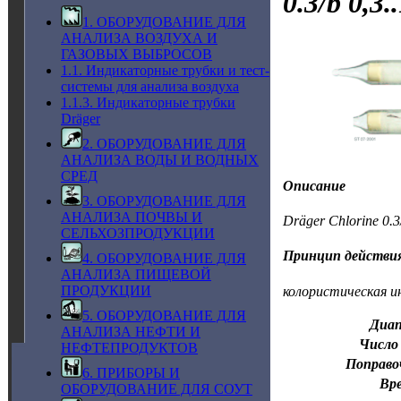
0.3/b 0,3
1. ОБОРУДОВАНИЕ ДЛЯ
АНАЛИЗА ВОЗДУХА И
ГАЗОВЫХ ВЫБРОСОВ
1.1. Индикаторные трубки и тест-
системы для анализа воздуха
1.1.3. Индикаторные трубки
Dräger
2. ОБОРУДОВАНИЕ ДЛЯ
АНАЛИЗА ВОДЫ И ВОДНЫХ
СРЕД
Описание
3. ОБОРУДОВАНИЕ ДЛЯ
АНАЛИЗА ПОЧВЫ И
Dräger Chlorine 0.
СЕЛЬХОЗПРОДУКЦИИ
Принцип действи
4. ОБОРУДОВАНИЕ ДЛЯ
АНАЛИЗА ПИЩЕВОЙ
ПРОДУКЦИИ
колористическая и
5. ОБОРУДОВАНИЕ ДЛЯ
Диап
АНАЛИЗА НЕФТИ И
Число 
НЕФТЕПРОДУКТОВ
Поправо
6. ПРИБОРЫ И
Вр
ОБОРУДОВАНИЕ ДЛЯ СОУТ