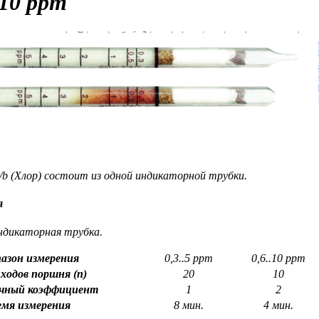
..10 ppm
3/b (Хлор) состоит из одной индикаторной трубки.
я
ндикаторная трубка.
азон измерения
0,3..5 ppm
0,6..10 ppm
ходов поршня (n)
20
10
чный коэффициент
1
2
емя измерения
8 мин.
4 мин.