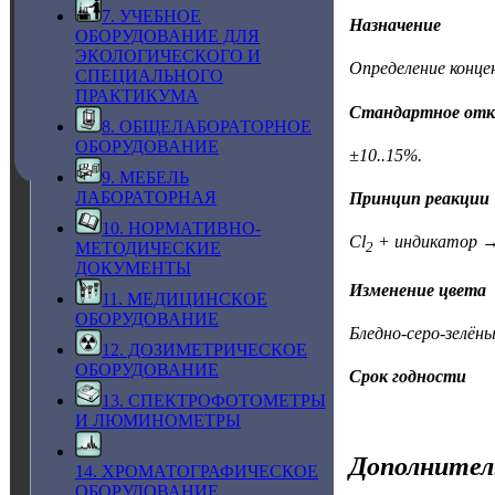
7. УЧЕБНОЕ
Назначение
ОБОРУДОВАНИЕ ДЛЯ
ЭКОЛОГИЧЕСКОГО И
Определение концен
СПЕЦИАЛЬНОГО
ПРАКТИКУМА
Стандартное отк
8. ОБЩЕЛАБОРАТОРНОЕ
ОБОРУДОВАНИЕ
±10..15%.
9. МЕБЕЛЬ
ЛАБОРАТОРНАЯ
Принцип реакции
10. НОРМАТИВНО-
Cl
+ индикатор →
МЕТОДИЧЕСКИЕ
2
ДОКУМЕНТЫ
Изменение цвета
11. МЕДИЦИНСКОЕ
ОБОРУДОВАНИЕ
Бледно-серо-зелён
12. ДОЗИМЕТРИЧЕСКОЕ
ОБОРУДОВАНИЕ
Срок годности
13. СПЕКТРОФОТОМЕТРЫ
И ЛЮМИНОМЕТРЫ
Дополнител
14. ХРОМАТОГРАФИЧЕСКОЕ
ОБОРУДОВАНИЕ