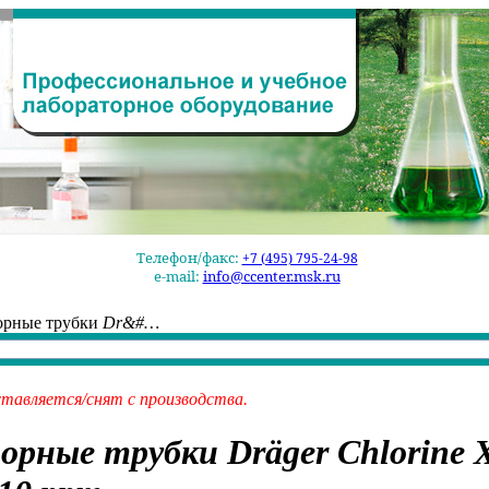
Телефон/факс:
+7 (495) 795-24-98
e-mail:
info@ccenter.msk.ru
орные трубки
Dr&#…
ставляется/снят с производства.
орные трубки
Dräger Chlorine