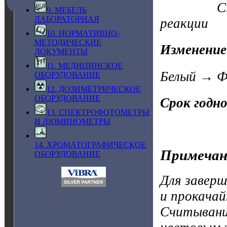
C
9. МЕБЕЛЬ
ЛАБОРАТОРНАЯ
реакции
10. НОРМАТИВНО-
МЕТОДИЧЕСКИЕ
Изменение
ДОКУМЕНТЫ
11. МЕДИЦИНСКОЕ
Белый → Ф
ОБОРУДОВАНИЕ
12. ДОЗИМЕТРИЧЕСКОЕ
ОБОРУДОВАНИЕ
Срок годн
13. СПЕКТРОФОТОМЕТРЫ
И ЛЮМИНОМЕТРЫ
14. ХРОМАТОГРАФИЧЕСКОЕ
Примечан
ОБОРУДОВАНИЕ
Для заверш
и прокачай
Считывание