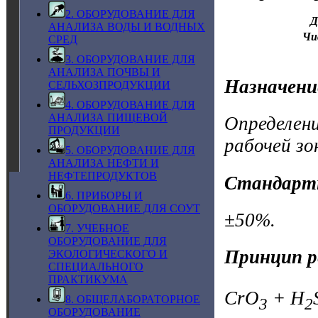
2. ОБОРУДОВАНИЕ ДЛЯ
Д
АНАЛИЗА ВОДЫ И ВОДНЫХ
Чи
СРЕД
3. ОБОРУДОВАНИЕ ДЛЯ
АНАЛИЗА ПОЧВЫ И
Назначени
СЕЛЬХОЗПРОДУКЦИИ
4. ОБОРУДОВАНИЕ ДЛЯ
АНАЛИЗА ПИЩЕВОЙ
Определени
ПРОДУКЦИИ
рабочей зо
5. ОБОРУДОВАНИЕ ДЛЯ
АНАЛИЗА НЕФТИ И
НЕФТЕПРОДУКТОВ
Стандарт
6. ПРИБОРЫ И
ОБОРУДОВАНИЕ ДЛЯ СОУТ
±50%.
7. УЧЕБНОЕ
ОБОРУДОВАНИЕ ДЛЯ
Принцип р
ЭКОЛОГИЧЕСКОГО И
СПЕЦИАЛЬНОГО
ПРАКТИКУМА
CrO
+ H
8. ОБЩЕЛАБОРАТОРНОЕ
3
2
ОБОРУДОВАНИЕ