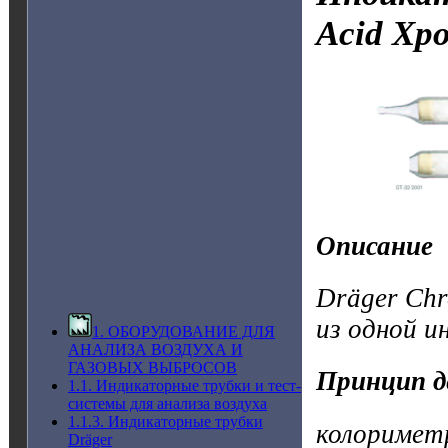
Acid
Хро
Описание
Dräger Chr
из одной и
1. ОБОРУДОВАНИЕ ДЛЯ
АНАЛИЗА ВОЗДУХА И
ГАЗОВЫХ ВЫБРОСОВ
Принцип д
1.1. Индикаторные трубки и тест-
системы для анализа воздуха
1.1.3. Индикаторные трубки
колоримет
Dräger