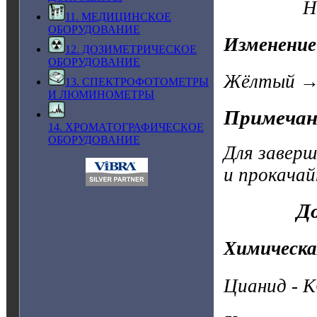
HCl + ин
11. МЕДИЦИНСКОЕ
ОБОРУДОВАНИЕ
Изменение
12. ДОЗИМЕТРИЧЕСКОЕ
ОБОРУДОВАНИЕ
Жёлтый →
13. СПЕКТРОФОТОМЕТРЫ
И ЛЮМИНОМЕТРЫ
Примечан
14. ХРОМАТОГРАФИЧЕСКОЕ
ОБОРУДОВАНИЕ
Для заверш
и прокачай
До
Химическа
Цианид - 