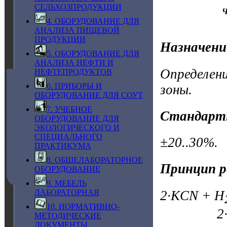
СЕЛЬХОЗПРОДУКЦИИ
Ч
4. ОБОРУДОВАНИЕ ДЛЯ
АНАЛИЗА ПИЩЕВОЙ
ПРОДУКЦИИ
Назначени
5. ОБОРУДОВАНИЕ ДЛЯ
АНАЛИЗА НЕФТИ И
Определени
НЕФТЕПРОДУКТОВ
6. ПРИБОРЫ И
зоны.
ОБОРУДОВАНИЕ ДЛЯ СОУТ
7. УЧЕБНОЕ
Стандарт
ОБОРУДОВАНИЕ ДЛЯ
ЭКОЛОГИЧЕСКОГО И
СПЕЦИАЛЬНОГО
±20..30%.
ПРАКТИКУМА
8. ОБЩЕЛАБОРАТОРНОЕ
Принцип р
ОБОРУДОВАНИЕ
9. МЕБЕЛЬ
2·KCN + H
ЛАБОРАТОРНАЯ
10. НОРМАТИВНО-
2·HCN
МЕТОДИЧЕСКИЕ
ДОКУМЕНТЫ