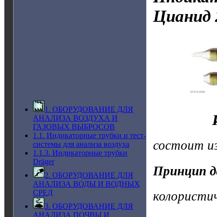
Цианид
1. ОБОРУДОВАНИЕ ДЛЯ
АНАЛИЗА ВОЗДУХА И
ГАЗОВЫХ ВЫБРОСОВ
1.1. Индикаторные трубки и тест-
состоит и
системы для анализа воздуха
1.1.3. Индикаторные трубки
Dräger
Принцип д
2. ОБОРУДОВАНИЕ ДЛЯ
АНАЛИЗА ВОДЫ И ВОДНЫХ
СРЕД
колористи
3. ОБОРУДОВАНИЕ ДЛЯ
АНАЛИЗА ПОЧВЫ И