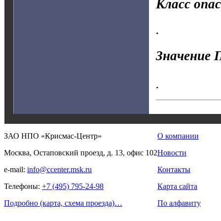
Класс опа
.
Значение 
.
ЗАО НПО «Крисмас-Центр»
О компании
Москва, Остаповский проезд, д. 13, офис 102
Новости
e-mail:
info@ccenter.msk.ru
Контакты
Телефоны:
+7 (495) 795-24-98
Карта сайта
Подробно (карта, схема проезда)…
По алфавиту