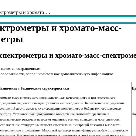
ектрометры и хромато-…
ктрометры и хромато-масс-
метры
спектрометры и хромато-масс-спектром
 является сокращенным.
ересованности, запрашивайте у нас дополнительную информацию.
азначение / Технические характеристики
Це
ромато-масс-спектрометр предназначен для качественного и количественного
пределения широкого спектра органических соединений. Качественное определение
оединений достигается за счет сравнения полученного и библиотечного массовых
пектров. Установленное программное обеспечение выполняет сравнение в
По
втоматическом режиме и позволяет оценивать степень совпадения масс-спектров.
спользование стандартных веществ известных концентраций позволяет выполнять
оличественные определения. Массовый детектор идентифицирует любые органические
оединения. В комплекте с автосэмплером, инжектором, турбонасосом и расходными