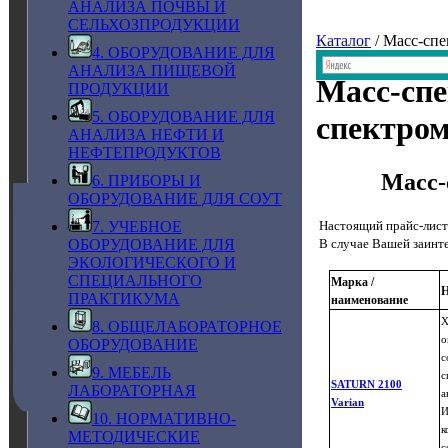
АНАЛИЗА ПОЧВЫ И
СЕЛЬХОЗПРОДУКЦИИ
Каталог
/ Масс-сп
4. ОБОРУДОВАНИЕ ДЛЯ
АНАЛИЗА ПИЩЕВОЙ
Масс-спе
ПРОДУКЦИИ
5. ОБОРУДОВАНИЕ ДЛЯ
спектро
АНАЛИЗА НЕФТИ И
НЕФТЕПРОДУКТОВ
Масс-
6. ПРИБОРЫ И
ОБОРУДОВАНИЕ ДЛЯ СОУТ
Настоящий прайс-лист
7. УЧЕБНОЕ
В случае Вашей заинт
ОБОРУДОВАНИЕ ДЛЯ
ЭКОЛОГИЧЕСКОГО И
СПЕЦИАЛЬНОГО
Марка /
Н
ПРАКТИКУМА
наименование
Х
8. ОБЩЕЛАБОРАТОРНОЕ
о
ОБОРУДОВАНИЕ
с
9. МЕБЕЛЬ
с
SATURN 2100
ЛАБОРАТОРНАЯ
а
Varian
И
10. НОРМАТИВНО-
к
МЕТОДИЧЕСКИЕ
с