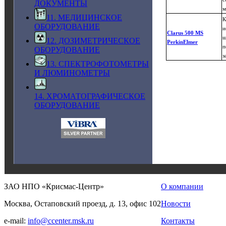
ДОКУМЕНТЫ
м
11. МЕДИЦИНСКОЕ
К
ОБОРУДОВАНИЕ
и
Clarus 500 MS
ш
12. ДОЗИМЕТРИЧЕСКОЕ
PerkinElmer
п
ОБОРУДОВАНИЕ
з
13. СПЕКТРОФОТОМЕТРЫ
И ЛЮМИНОМЕТРЫ
14. ХРОМАТОГРАФИЧЕСКОЕ
ОБОРУДОВАНИЕ
ЗАО НПО «Крисмас-Центр»
О компании
Москва, Остаповский проезд, д. 13, офис 102
Новости
e-mail:
info@ccenter.msk.ru
Контакты