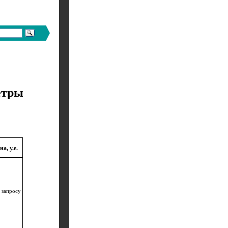
етры
на, y.e.
 запросу