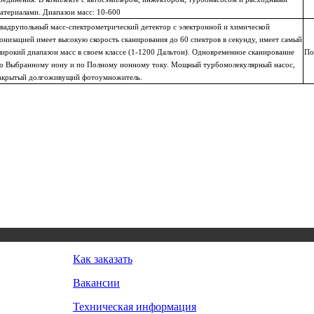
атериалами. Диапазон масс: 10-600
вадрупольный масс-спектрометрический детектор с электронной и химической
онизацией имеет высокую скорость сканирования до 60 спектров в секунду, имеет самый
ирокий диапазон масс в своем классе (1-1200 Дальтон). Одновременное сканирование
По
о Выбранному иону и по Полному ионному току. Мощный турбомолекулярный насос,
акрытый долгоживущий фотоумножитель.
Как заказать
Вакансии
Техническая информация