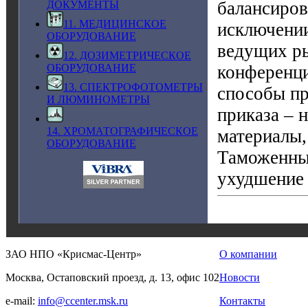
балансиров
ДОКУМЕНТЫ
11. МЕДИЦИНСКОЕ
исключении
ОБОРУДОВАНИЕ
ведущих ры
12. ДОЗИМЕТРИЧЕСКОЕ
конференци
ОБОРУДОВАНИЕ
13. СПЕКТРОФОТОМЕТРЫ
способы пр
И ЛЮМИНОМЕТРЫ
приказа – 
14. ХРОМАТОГРАФИЧЕСКОЕ
материалы,
ОБОРУДОВАНИЕ
Таможенные
ухудшение 
ЗАО НПО «Крисмас-Центр»
О компании
Москва, Остаповский проезд, д. 13, офис 102
Новости
e-mail:
info@ccenter.msk.ru
Контакты