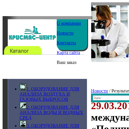
О компании
Новости
Контакты
Карта сайта
Ваш заказ
1. ОБОРУДОВАНИЕ ДЛЯ
Новости
/ Результ
АНАЛИЗА ВОЗДУХА И
ГАЗОВЫХ ВЫБРОСОВ
29.03.20
2. ОБОРУДОВАНИЕ ДЛЯ
АНАЛИЗА ВОДЫ И ВОДНЫХ
междун
СРЕД
3. ОБОРУДОВАНИЕ ДЛЯ
«Полипр