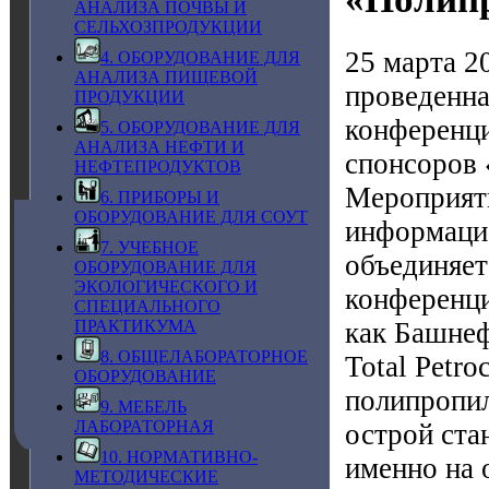
АНАЛИЗА ПОЧВЫ И
СЕЛЬХОЗПРОДУКЦИИ
25 марта 2
4. ОБОРУДОВАНИЕ ДЛЯ
АНАЛИЗА ПИЩЕВОЙ
проведенна
ПРОДУКЦИИ
конференц
5. ОБОРУДОВАНИЕ ДЛЯ
АНАЛИЗА НЕФТИ И
спонсоров 
НЕФТЕПРОДУКТОВ
Мероприяти
6. ПРИБОРЫ И
ОБОРУДОВАНИЕ ДЛЯ СОУТ
информацио
7. УЧЕБНОЕ
объединяет
ОБОРУДОВАНИЕ ДЛЯ
ЭКОЛОГИЧЕСКОГО И
конференци
СПЕЦИАЛЬНОГО
как Башнеф
ПРАКТИКУМА
8. ОБЩЕЛАБОРАТОРНОЕ
Total Petro
ОБОРУДОВАНИЕ
полипропил
9. МЕБЕЛЬ
ЛАБОРАТОРНАЯ
острой ста
10. НОРМАТИВНО-
именно на 
МЕТОДИЧЕСКИЕ