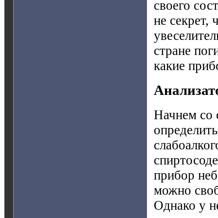
своего сост
не секрет, 
увеселител
стране пог
какие приб
Анализат
Начнем со 
определить
слабоалког
спиртосоде
прибор неб
можно своб
Однако у н