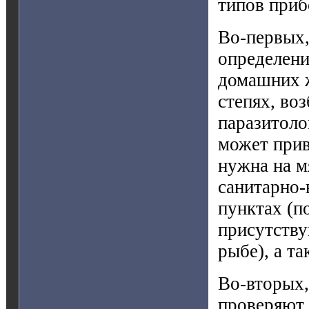
типов приб
Во-первых,
определени
домашних ж
степях, во
паразитоло
может прив
нужна на м
санитарно-
пунктах (п
присутству
рыбе), а т
Во-вторых,
проверяют 