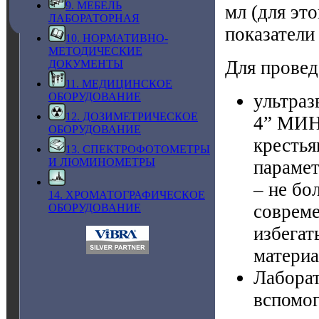
9. МЕБЕЛЬ
мл (для эт
ЛАБОРАТОРНАЯ
показатели
10. НОРМАТИВНО-
МЕТОДИЧЕСКИЕ
Для провед
ДОКУМЕНТЫ
11. МЕДИЦИНСКОЕ
ультраз
ОБОРУДОВАНИЕ
12. ДОЗИМЕТРИЧЕСКОЕ
4” МИН
ОБОРУДОВАНИЕ
крестья
13. СПЕКТРОФОТОМЕТРЫ
И ЛЮМИНОМЕТРЫ
парамет
– не бо
14. ХРОМАТОГРАФИЧЕСКОЕ
совреме
ОБОРУДОВАНИЕ
избегат
материа
Лаборат
вспомог