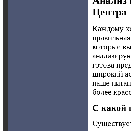
Анализ 
Центра
Каждому хо
правильная
которые вы
анализирую
готова пре
широкий ас
наше питан
более крас
С какой 
Существует