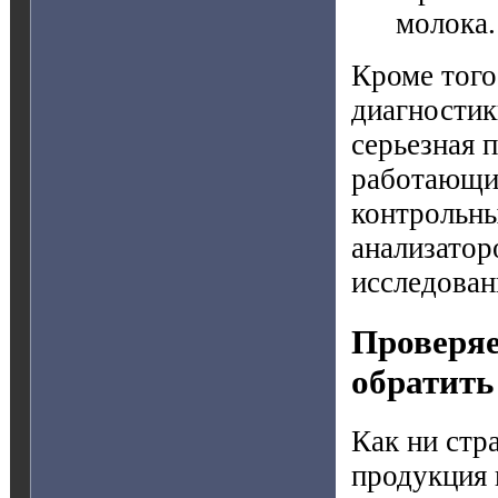
молока.
Кроме того
диагностик
серьезная 
работающие
контрольны
анализатор
исследован
Проверяе
обратить
Как ни стр
продукция 