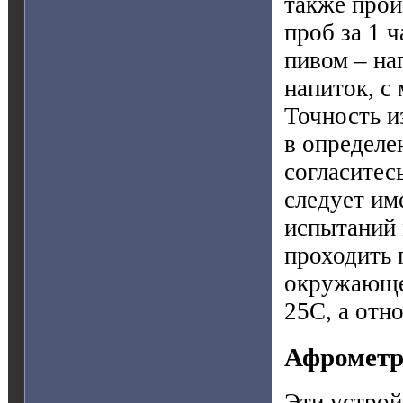
также прои
проб за 1 ч
пивом – на
напиток, с
Точность и
в определе
согласитес
следует им
испытаний 
проходить 
окружающей
25С, а отн
Афромет
Эти устрой