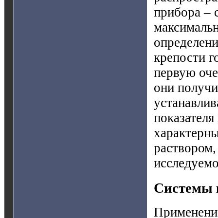
прибора – 
максимальн
определени
крепости г
первую оче
они получи
устанавлив
показателя
характерны
раствором,
исследуемо
Системы 
Применение