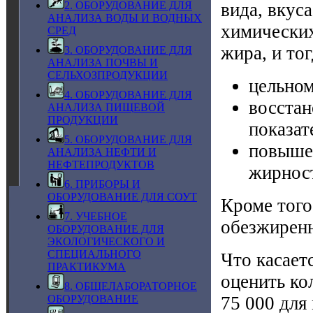
вида, вкуса
2. ОБОРУДОВАНИЕ ДЛЯ
АНАЛИЗА ВОДЫ И ВОДНЫХ
химических
СРЕД
жира, и то
3. ОБОРУДОВАНИЕ ДЛЯ
АНАЛИЗА ПОЧВЫ И
СЕЛЬХОЗПРОДУКЦИИ
цельном
4. ОБОРУДОВАНИЕ ДЛЯ
восстан
АНАЛИЗА ПИЩЕВОЙ
ПРОДУКЦИИ
показат
5. ОБОРУДОВАНИЕ ДЛЯ
повышен
АНАЛИЗА НЕФТИ И
НЕФТЕПРОДУКТОВ
жирност
6. ПРИБОРЫ И
ОБОРУДОВАНИЕ ДЛЯ СОУТ
Кроме того
7. УЧЕБНОЕ
обезжиренн
ОБОРУДОВАНИЕ ДЛЯ
ЭКОЛОГИЧЕСКОГО И
СПЕЦИАЛЬНОГО
Что касает
ПРАКТИКУМА
оценить ко
8. ОБЩЕЛАБОРАТОРНОЕ
75 000 для
ОБОРУДОВАНИЕ