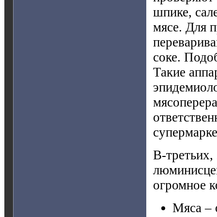
шпике, сал
мясе. Для 
переварива
соке. Подо
Такие аппа
эпидемиоло
мясоперера
ответствен
супермарке
В-третьих,
люминисцен
огромное к
Мяса – 