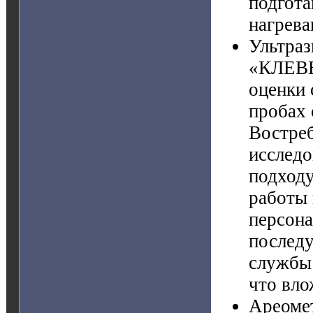
подгота
нагрева
Ультраз
«КЛЕВЕР
оценки 
пробах 
Востреб
исследо
подходу
работы 
персона
послед
службы 
что вло
Ареомет