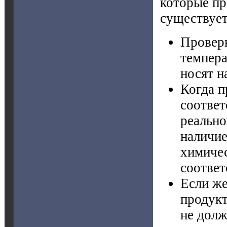
которые пр
существует
Проверк
темпера
носят н
Когда п
соответ
реально
наличие
химичес
соответ
Если же
продукт
не долж