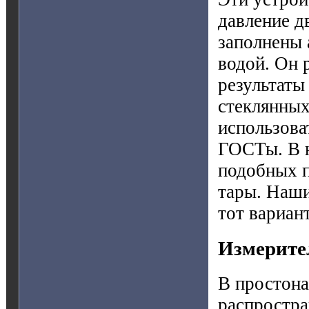
давление д
заполнены 
водой. Он 
результаты
стеклянных
использова
ГОСТы. В н
подобных п
тары. Наши
тот вариан
Измерите
В простона
распростра