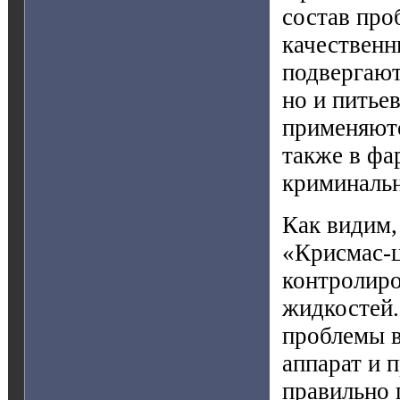
состав про
качественн
подвергают
но и питье
применяютс
также в фа
криминальн
Как видим,
«Крисмас-ц
контролиро
жидкостей.
проблемы в
аппарат и 
правильно 