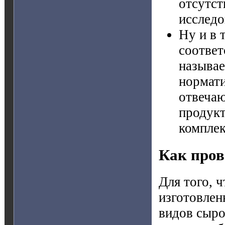
отсутст
исследо
Ну и в 
соответ
называ
нормати
отвечаю
продукт
комплек
Как пров
Для того, 
изготовлен
видов сыро