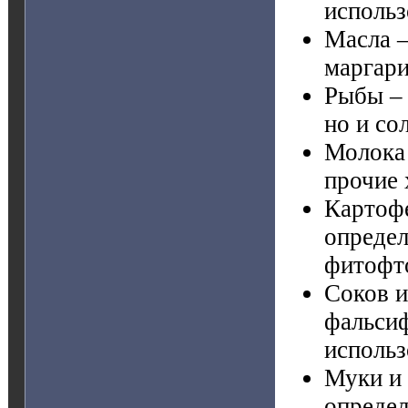
использ
Масла –
маргари
Рыбы – 
но и со
Молока 
прочие 
Картофе
определ
фитофто
Соков и
фальсиф
использ
Муки и 
определ