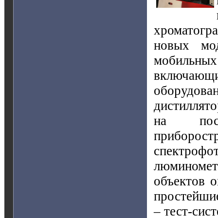
хроматогр
новых мод
мобильны
включающ
оборудо
дистиллято
на посл
приборос
спектрофо
люминомет
объектов 
простейшие
– тест-сис