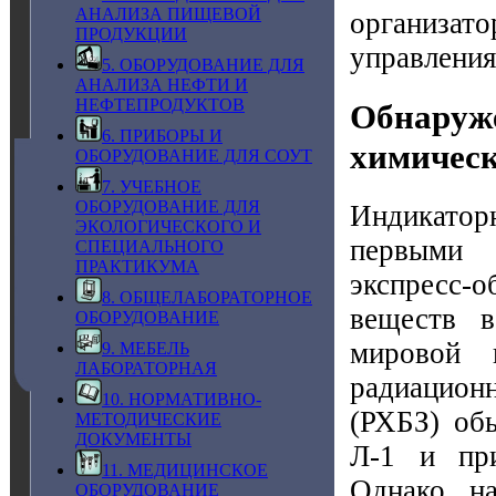
АНАЛИЗА ПИЩЕВОЙ
организато
ПРОДУКЦИИ
управления
5. ОБОРУДОВАНИЕ ДЛЯ
АНАЛИЗА НЕФТИ И
НЕФТЕПРОДУКТОВ
Обнаруж
6. ПРИБОРЫ И
химическ
ОБОРУДОВАНИЕ ДЛЯ СОУТ
7. УЧЕБНОЕ
ОБОРУДОВАНИЕ ДЛЯ
Индикатор
ЭКОЛОГИЧЕСКОГО И
первыми 
СПЕЦИАЛЬНОГО
ПРАКТИКУМА
экспресс
8. ОБЩЕЛАБОРАТОРНОЕ
веществ 
ОБОРУДОВАНИЕ
мировой 
9. МЕБЕЛЬ
ЛАБОРАТОРНАЯ
радиацион
10. НОРМАТИВНО-
(РХБЗ) об
МЕТОДИЧЕСКИЕ
ДОКУМЕНТЫ
Л-1 и пр
11. МЕДИЦИНСКОЕ
Однако на
ОБОРУДОВАНИЕ