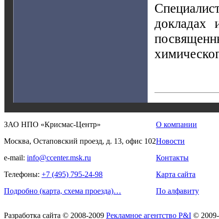
Специалис
докладах 
посвящен
химическог
ЗАО НПО «Крисмас-Центр»
О компании
Москва, Остаповский проезд, д. 13, офис 102
Новости
e-mail:
info@ccenter.msk.ru
Контакты
Телефоны:
+7 (495) 795-24-98
Карта сайта
Подробно (карта, схема проезда)…
По алфавиту
Разработка сайта
© 2008-2009
Рекламное агентство P&I
© 2009