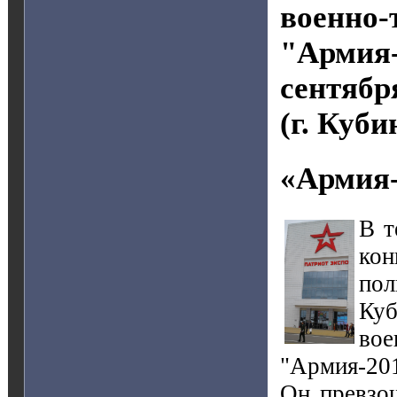
военно-
"Армия-
сентябр
(г. Куб
«Армия-
В т
кон
пол
Куб
во
"Армия-201
Он превзо