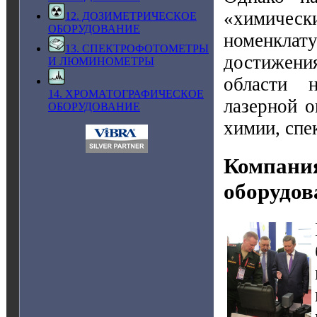
«химическ
12. ДОЗИМЕТРИЧЕСКОЕ
ОБОРУДОВАНИЕ
номенклату
13. СПЕКТРОФОТОМЕТРЫ
достижени
И ЛЮМИНОМЕТРЫ
области н
14. ХРОМАТОГРАФИЧЕСКОЕ
лазерной о
ОБОРУДОВАНИЕ
химии, спе
Компания
оборудов