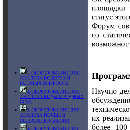
площадки
статус это
Форум сов
со статич
возможност
1. ОБОРУДОВАНИЕ ДЛЯ
Програм
АНАЛИЗА ВОЗДУХА И
ГАЗОВЫХ ВЫБРОСОВ
Научно-де
2. ОБОРУДОВАНИЕ ДЛЯ
АНАЛИЗА ВОДЫ И ВОДНЫХ
обсуждени
СРЕД
техническо
3. ОБОРУДОВАНИЕ ДЛЯ
АНАЛИЗА ПОЧВЫ И
их реализа
СЕЛЬХОЗПРОДУКЦИИ
более 100
4. ОБОРУДОВАНИЕ ДЛЯ