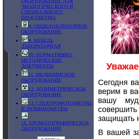
ОБОРУДОВАНИЕ ДЛЯ
ЭКОЛОГИЧЕСКОГО И
СПЕЦИАЛЬНОГО
ПРАКТИКУМА
8. ОБЩЕЛАБОРАТОРНОЕ
ОБОРУДОВАНИЕ
9. МЕБЕЛЬ
ЛАБОРАТОРНАЯ
10. НОРМАТИВНО-
МЕТОДИЧЕСКИЕ
Уважае
ДОКУМЕНТЫ
11. МЕДИЦИНСКОЕ
ОБОРУДОВАНИЕ
Сегодня в
12. ДОЗИМЕТРИЧЕСКОЕ
верим в ва
ОБОРУДОВАНИЕ
вашу муд
13. СПЕКТРОФОТОМЕТРЫ
совершить
И ЛЮМИНОМЕТРЫ
защищать н
14. ХРОМАТОГРАФИЧЕСКОЕ
ОБОРУДОВАНИЕ
В вашей з