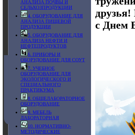
тружени
АНАЛИЗА ПОЧВЫ И
СЕЛЬХОЗПРОДУКЦИИ
друзья!
4. ОБОРУДОВАНИЕ ДЛЯ
АНАЛИЗА ПИЩЕВОЙ
с Днем 
ПРОДУКЦИИ
5. ОБОРУДОВАНИЕ ДЛЯ
АНАЛИЗА НЕФТИ И
НЕФТЕПРОДУКТОВ
6. ПРИБОРЫ И
ОБОРУДОВАНИЕ ДЛЯ СОУТ
7. УЧЕБНОЕ
ОБОРУДОВАНИЕ ДЛЯ
ЭКОЛОГИЧЕСКОГО И
СПЕЦИАЛЬНОГО
ПРАКТИКУМА
8. ОБЩЕЛАБОРАТОРНОЕ
ОБОРУДОВАНИЕ
9. МЕБЕЛЬ
ЛАБОРАТОРНАЯ
10. НОРМАТИВНО-
МЕТОДИЧЕСКИЕ