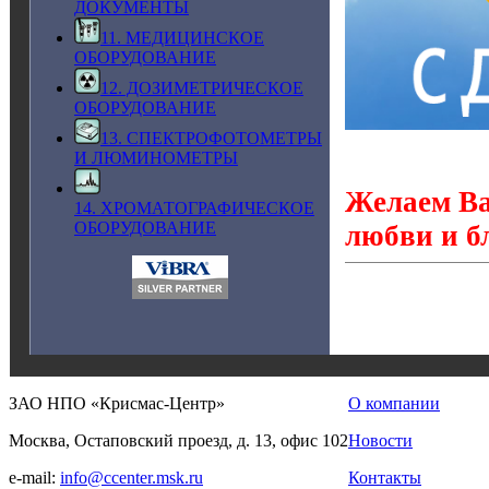
ДОКУМЕНТЫ
11. МЕДИЦИНСКОЕ
ОБОРУДОВАНИЕ
12. ДОЗИМЕТРИЧЕСКОЕ
ОБОРУДОВАНИЕ
13. СПЕКТРОФОТОМЕТРЫ
И ЛЮМИНОМЕТРЫ
Желаем Ва
14. ХРОМАТОГРАФИЧЕСКОЕ
ОБОРУДОВАНИЕ
любви и б
ЗАО НПО «Крисмас-Центр»
О компании
Москва, Остаповский проезд, д. 13, офис 102
Новости
e-mail:
info@ccenter.msk.ru
Контакты