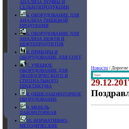
АНАЛИЗА ПОЧВЫ И
СЕЛЬХОЗПРОДУКЦИИ
4. ОБОРУДОВАНИЕ ДЛЯ
АНАЛИЗА ПИЩЕВОЙ
ПРОДУКЦИИ
5. ОБОРУДОВАНИЕ ДЛЯ
АНАЛИЗА НЕФТИ И
НЕФТЕПРОДУКТОВ
6. ПРИБОРЫ И
ОБОРУДОВАНИЕ ДЛЯ СОУТ
7. УЧЕБНОЕ
Новости
/ Дорогие
ОБОРУДОВАНИЕ ДЛЯ
ЭКОЛОГИЧЕСКОГО И
29.12.201
СПЕЦИАЛЬНОГО
ПРАКТИКУМА
Поздравл
8. ОБЩЕЛАБОРАТОРНОЕ
ОБОРУДОВАНИЕ
9. МЕБЕЛЬ
ЛАБОРАТОРНАЯ
10. НОРМАТИВНО-
МЕТОДИЧЕСКИЕ