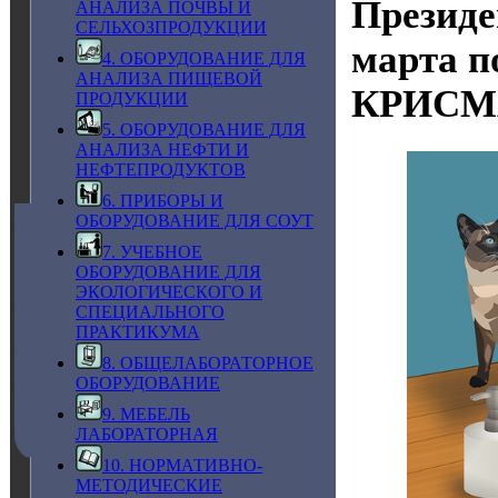
Президе
АНАЛИЗА ПОЧВЫ И
СЕЛЬХОЗПРОДУКЦИИ
марта п
4. ОБОРУДОВАНИЕ ДЛЯ
АНАЛИЗА ПИЩЕВОЙ
КРИСМА
ПРОДУКЦИИ
5. ОБОРУДОВАНИЕ ДЛЯ
АНАЛИЗА НЕФТИ И
НЕФТЕПРОДУКТОВ
6. ПРИБОРЫ И
ОБОРУДОВАНИЕ ДЛЯ СОУТ
7. УЧЕБНОЕ
ОБОРУДОВАНИЕ ДЛЯ
ЭКОЛОГИЧЕСКОГО И
СПЕЦИАЛЬНОГО
ПРАКТИКУМА
8. ОБЩЕЛАБОРАТОРНОЕ
ОБОРУДОВАНИЕ
9. МЕБЕЛЬ
ЛАБОРАТОРНАЯ
10. НОРМАТИВНО-
МЕТОДИЧЕСКИЕ