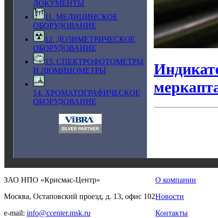
ДОКУМЕНТЫ
11. МЕДИЦИНСКОЕ
ОБОРУДОВАНИЕ
12. ДОЗИМЕТРИЧЕСКОЕ
ОБОРУДОВАНИЕ
13. СПЕКТРОФОТОМЕТРЫ
Индикато
И ЛЮМИНОМЕТРЫ
меркапта
14. ХРОМАТОГРАФИЧЕСКОЕ
ОБОРУДОВАНИЕ
ЗАО НПО «Крисмас-Центр»
О компании
Москва, Остаповский проезд, д. 13, офис 102
Новости
e-mail:
info@ccenter.msk.ru
Контакты