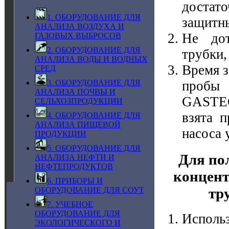
достат
1. ОБОРУДОВАНИЕ ДЛЯ
защитны
АНАЛИЗА ВОЗДУХА И
Не дот
ГАЗОВЫХ ВЫБРОСОВ
2. ОБОРУДОВАНИЕ ДЛЯ
трубки,
АНАЛИЗА ВОДЫ И ВОДНЫХ
Время з
СРЕД
пробы 
3. ОБОРУДОВАНИЕ ДЛЯ
АНАЛИЗА ПОЧВЫ И
GASTEC
СЕЛЬХОЗПРОДУКЦИИ
взята 
4. ОБОРУДОВАНИЕ ДЛЯ
АНАЛИЗА ПИЩЕВОЙ
насоса 
ПРОДУКЦИИ
5. ОБОРУДОВАНИЕ ДЛЯ
Для по
АНАЛИЗА НЕФТИ И
НЕФТЕПРОДУКТОВ
концент
6. ПРИБОРЫ И
тр
ОБОРУДОВАНИЕ ДЛЯ СОУТ
7. УЧЕБНОЕ
ОБОРУДОВАНИЕ ДЛЯ
Исполь
ЭКОЛОГИЧЕСКОГО И