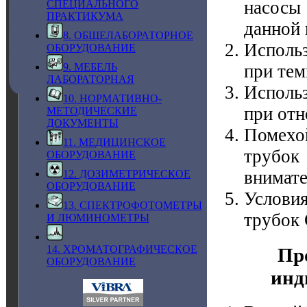
насосы
СПЕЦИАЛЬНОГО
ПРАКТИКУМА
данной 
8. ОБЩЕЛАБОРАТОРНОЕ
Исполь
ОБОРУДОВАНИЕ
9. МЕБЕЛЬ
при тем
ЛАБОРАТОРНАЯ
Исполь
10. НОРМАТИВНО-
при отн
МЕТОДИЧЕСКИЕ
ДОКУМЕНТЫ
Помехо
11. МЕДИЦИНСКОЕ
трубок
ОБОРУДОВАНИЕ
внимате
12. ДОЗИМЕТРИЧЕСКОЕ
ОБОРУДОВАНИЕ
Услови
13. СПЕКТРОФОТОМЕТРЫ
трубок
И ЛЮМИНОМЕТРЫ
14. ХРОМАТОГРАФИЧЕСКОЕ
Пр
ОБОРУДОВАНИЕ
инд