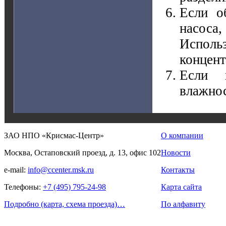
Если о
насоса
Исполь
концент
Если н
влажнос
ЗАО НПО «Крисмас-Центр»
О компании
Москва, Остаповский проезд, д. 13, офис 102
Новости
e-mail:
info@ccenter.msk.ru
Контакты
Телефоны:
+7 (495) 795-24-98
Карта сайта
Подробно (карта, схема проезда)…
По алфавиту