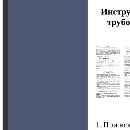
Инстру
труб
При вс