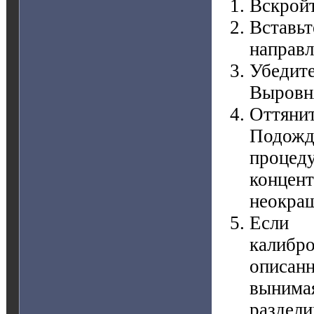
Вскрой
Встав
направл
Убедит
Выровня
Оттянит
Подожд
проце
концен
неокраш
Если 
калиб
описан
вынимая
раздели