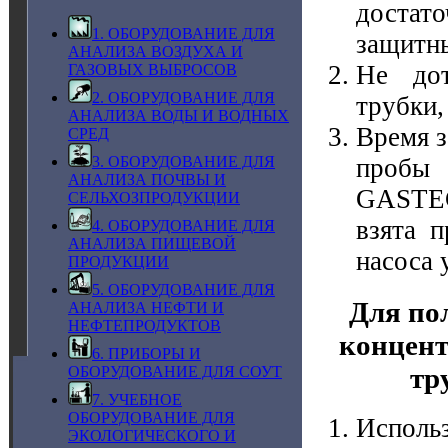
достат
1. ОБОРУДОВАНИЕ ДЛЯ
защитны
АНАЛИЗА ВОЗДУХА И
Не дот
ГАЗОВЫХ ВЫБРОСОВ
2. ОБОРУДОВАНИЕ ДЛЯ
трубки,
АНАЛИЗА ВОДЫ И ВОДНЫХ
Время з
СРЕД
пробы 
3. ОБОРУДОВАНИЕ ДЛЯ
АНАЛИЗА ПОЧВЫ И
GASTEC
СЕЛЬХОЗПРОДУКЦИИ
взята 
4. ОБОРУДОВАНИЕ ДЛЯ
АНАЛИЗА ПИЩЕВОЙ
насоса 
ПРОДУКЦИИ
5. ОБОРУДОВАНИЕ ДЛЯ
Для по
АНАЛИЗА НЕФТИ И
НЕФТЕПРОДУКТОВ
концент
6. ПРИБОРЫ И
тр
ОБОРУДОВАНИЕ ДЛЯ СОУТ
7. УЧЕБНОЕ
ОБОРУДОВАНИЕ ДЛЯ
Исполь
ЭКОЛОГИЧЕСКОГО И