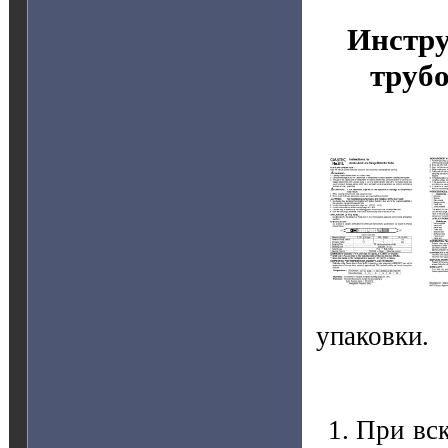
Инстру
труб
упаковки.
При вс