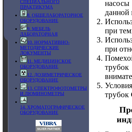
насосы
СПЕЦИАЛЬНОГО
ПРАКТИКУМА
данной 
8. ОБЩЕЛАБОРАТОРНОЕ
Исполь
ОБОРУДОВАНИЕ
9. МЕБЕЛЬ
при тем
ЛАБОРАТОРНАЯ
Исполь
10. НОРМАТИВНО-
при отн
МЕТОДИЧЕСКИЕ
ДОКУМЕНТЫ
Помехо
11. МЕДИЦИНСКОЕ
трубок
ОБОРУДОВАНИЕ
внимате
12. ДОЗИМЕТРИЧЕСКОЕ
ОБОРУДОВАНИЕ
Услови
13. СПЕКТРОФОТОМЕТРЫ
трубок 
И ЛЮМИНОМЕТРЫ
14. ХРОМАТОГРАФИЧЕСКОЕ
Пр
ОБОРУДОВАНИЕ
инд