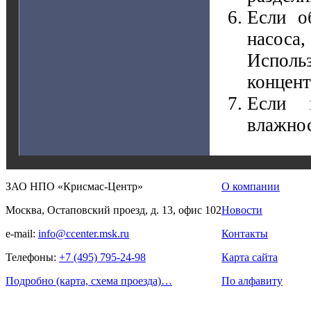
Если о
насоса
Исполь
концент
Если н
влажнос
ЗАО НПО «Крисмас-Центр»
О компании
Москва, Остаповский проезд, д. 13, офис 102
Новости
e-mail:
info@ccenter.msk.ru
Контакты
Телефоны:
+7 (495) 795-24-98
Карта сайта
Подробно (карта, схема проезда)…
По алфавиту