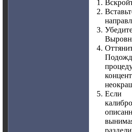
Вскрой
Встав
направл
Убедит
Выровня
Оттянит
Подожд
проце
концен
неокраш
Если 
калиб
описан
вынимая
раздели