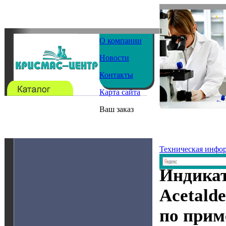
О компании
Новости
Контакты
Карта сайта
Ваш заказ
Техническая инфо
Индика
Acetald
по при