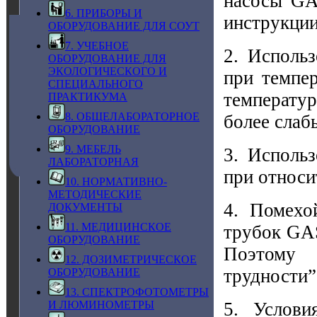
насосы GA
6. ПРИБОРЫ И
инструкции
ОБОРУДОВАНИЕ ДЛЯ СОУТ
7. УЧЕБНОЕ
2. Исполь
ОБОРУДОВАНИЕ ДЛЯ
ЭКОЛОГИЧЕСКОГО И
при темпер
СПЕЦИАЛЬНОГО
температур
ПРАКТИКУМА
8. ОБЩЕЛАБОРАТОРНОЕ
более слаб
ОБОРУДОВАНИЕ
9. МЕБЕЛЬ
3. Исполь
ЛАБОРАТОРНАЯ
при относи
10. НОРМАТИВНО-
МЕТОДИЧЕСКИЕ
4. Помехо
ДОКУМЕНТЫ
11. МЕДИЦИНСКОЕ
трубок GA
ОБОРУДОВАНИЕ
Поэтому 
12. ДОЗИМЕТРИЧЕСКОЕ
трудности”
ОБОРУДОВАНИЕ
13. СПЕКТРОФОТОМЕТРЫ
5. Услови
И ЛЮМИНОМЕТРЫ