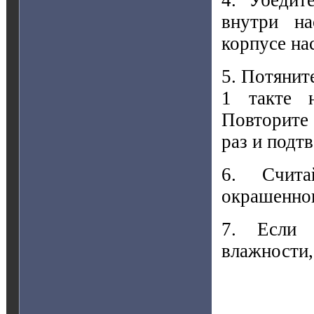
4. Убедит
внутри на
корпусе нас
5. Потянит
1 такте 
Повторите
раз и подт
6. Счита
окрашенног
7. Если 
влажности,