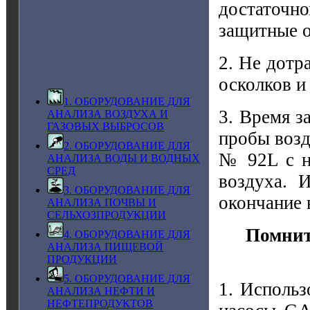
достаточ
защитные о
2. Не дотр
осколков и
1. ОБОРУДОВАНИЕ ДЛЯ
3. Время з
АНАЛИЗА ВОЗДУХА И
ГАЗОВЫХ ВЫБРОСОВ
пробы воз
2. ОБОРУДОВАНИЕ ДЛЯ
№ 92L с на
АНАЛИЗА ВОДЫ И ВОДНЫХ
СРЕД
воздуха. 
3. ОБОРУДОВАНИЕ ДЛЯ
окончание 
АНАЛИЗА ПОЧВЫ И
СЕЛЬХОЗПРОДУКЦИИ
Помнит
4. ОБОРУДОВАНИЕ ДЛЯ
АНАЛИЗА ПИЩЕВОЙ
ПРОДУКЦИИ
5. ОБОРУДОВАНИЕ ДЛЯ
1. Исполь
АНАЛИЗА НЕФТИ И
НЕФТЕПРОДУКТОВ