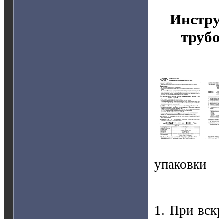
Инстру
труб
упаковки
1. При вс