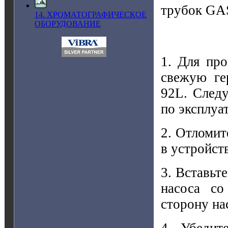
трубок GAS
14. ХРОМАТОГРАФИЧЕСКОЕ
ОБОРУДОВАНИЕ
1. Для про
свежую г
92L. Следу
по эксплуа
2. Отломи
в устройст
3. Вставьт
насоса с
сторону на