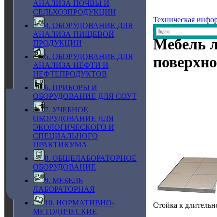
АНАЛИЗА ПОЧВЫ И
СЕЛЬХОЗПРОДУКЦИИ
Техническая инфо
4. ОБОРУДОВАНИЕ ДЛЯ
АНАЛИЗА ПИЩЕВОЙ
Мебель л
ПРОДУКЦИИ
5. ОБОРУДОВАНИЕ ДЛЯ
поверхно
АНАЛИЗА НЕФТИ И
НЕФТЕПРОДУКТОВ
6. ПРИБОРЫ И
ОБОРУДОВАНИЕ ДЛЯ СОУТ
7. УЧЕБНОЕ
ОБОРУДОВАНИЕ ДЛЯ
ЭКОЛОГИЧЕСКОГО И
СПЕЦИАЛЬНОГО
ПРАКТИКУМА
8. ОБЩЕЛАБОРАТОРНОЕ
ОБОРУДОВАНИЕ
9. МЕБЕЛЬ
ЛАБОРАТОРНАЯ
10. НОРМАТИВНО-
Стойка к длительн
МЕТОДИЧЕСКИЕ