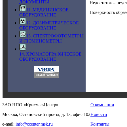
ДОКУМЕНТЫ
Недостаток – неус
11. МЕДИЦИНСКОЕ
Поверхность обрам
ОБОРУДОВАНИЕ
12. ДОЗИМЕТРИЧЕСКОЕ
ОБОРУДОВАНИЕ
13. СПЕКТРОФОТОМЕТРЫ
И ЛЮМИНОМЕТРЫ
14. ХРОМАТОГРАФИЧЕСКОЕ
ОБОРУДОВАНИЕ
ЗАО НПО «Крисмас-Центр»
О компании
Москва, Остаповский проезд, д. 13, офис 102
Новости
e-mail:
info@ccenter.msk.ru
Контакты