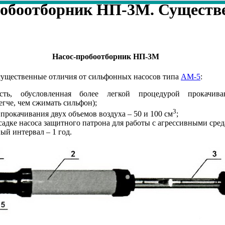
робоотборник НП-3М. Существ
Насос-пробоотборник НП-3М
существенные отличия от сильфонных насосов типа
АМ-5
:
ость, обусловленная более легкой процедурой прокачив
егче, чем сжимать сильфон);
3
прокачивания двух объемов воздуха – 50 и 100 см
;
садке насоса защитного патрона для работы с агрессивными сред
й интервал – 1 год.