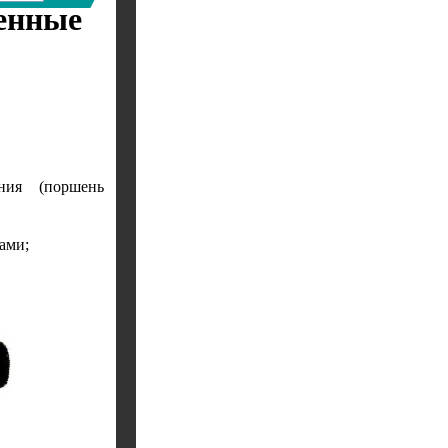
енные
ания (поршень
ами;