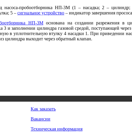
д насоса-пробоотборника НП-3М (1 – насадка; 2 – цилиндр;
улка; 5 –
сигнальное устройство
– индикатор завершения прососа
обоотборника НП-3М
основана на создании разрежения в ц
 3 и заполнении цилиндра газовой средой, поступающей чере
нную в уплотнительную втулку 4 насадки 1. При приведении нас
из цилиндра выходит через обратный клапан.
Как заказать
Вакансии
Техническая информация