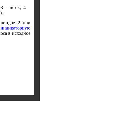
 3 – шток; 4 –
).
илиндре 2 при
з
индикаторную
оса в исходное