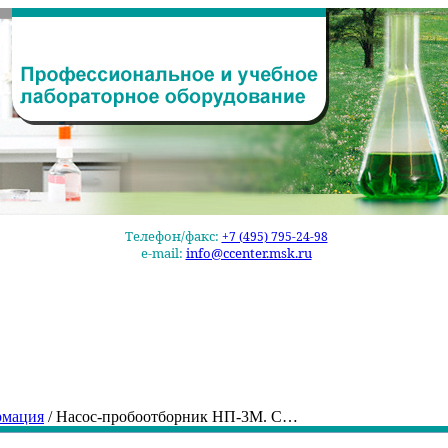
Телефон/факс:
+7 (495) 795-24-98
e-mail:
info@ccenter.msk.ru
рмация
/ Насос-пробоотборник НП-3М. С…