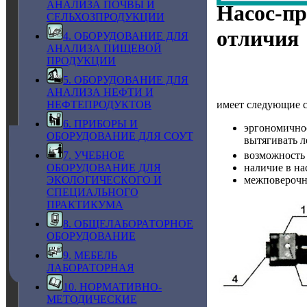
АНАЛИЗА ПОЧВЫ И
Насос-п
СЕЛЬХОЗПРОДУКЦИИ
отличия
4. ОБОРУДОВАНИЕ ДЛЯ
АНАЛИЗА ПИЩЕВОЙ
ПРОДУКЦИИ
5. ОБОРУДОВАНИЕ ДЛЯ
АНАЛИЗА НЕФТИ И
имеет следующие 
НЕФТЕПРОДУКТОВ
6. ПРИБОРЫ И
эргономичн
ОБОРУДОВАНИЕ ДЛЯ СОУТ
вытягивать л
7. УЧЕБНОЕ
возможность 
ОБОРУДОВАНИЕ ДЛЯ
наличие в на
ЭКОЛОГИЧЕСКОГО И
межповерочны
СПЕЦИАЛЬНОГО
ПРАКТИКУМА
8. ОБЩЕЛАБОРАТОРНОЕ
ОБОРУДОВАНИЕ
9. МЕБЕЛЬ
ЛАБОРАТОРНАЯ
10. НОРМАТИВНО-
МЕТОДИЧЕСКИЕ