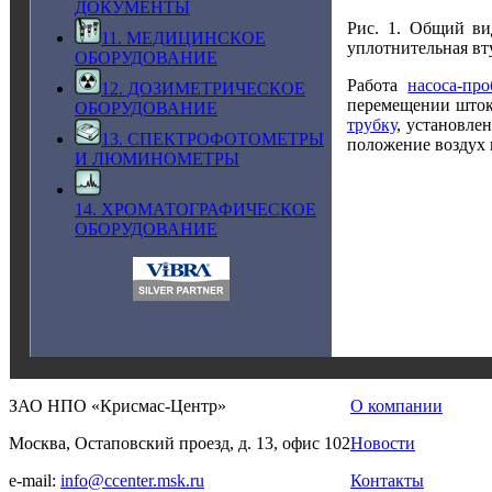
ДОКУМЕНТЫ
Рис. 1. Общий ви
11. МЕДИЦИНСКОЕ
уплотнительная вт
ОБОРУДОВАНИЕ
Работа
насоса-пр
12. ДОЗИМЕТРИЧЕСКОЕ
перемещении штока
ОБОРУДОВАНИЕ
трубку
, установле
13. СПЕКТРОФОТОМЕТРЫ
положение воздух 
И ЛЮМИНОМЕТРЫ
14. ХРОМАТОГРАФИЧЕСКОЕ
ОБОРУДОВАНИЕ
ЗАО НПО «Крисмас-Центр»
О компании
Москва, Остаповский проезд, д. 13, офис 102
Новости
e-mail:
info@ccenter.msk.ru
Контакты