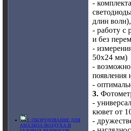
- комплект
светодиоды
длин волн),
- работу с
и без пере
- измерени
50х24 мм)
- возможно
появления 
- оптималь
3.
Фотометр
- универса
кювет от 1
- дружеств
1. ОБОРУДОВАНИЕ ДЛЯ
АНАЛИЗА ВОЗДУХА И
- наглядно
ГАЗОВЫХ ВЫБРОСОВ