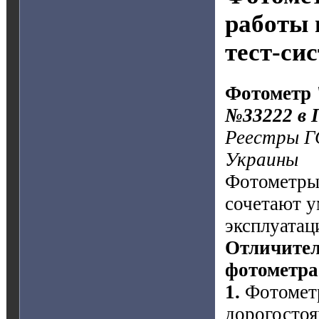
работы 
тест-си
Фотометр 
№33222 в 
Реестры ГС
Украины
Фотометры
сочетают у
эксплуатац
Отличител
фотометра
1.
Фотометр
дорогосто