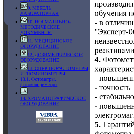
производит
9. МЕБЕЛЬ
обучения п
ЛАБОРАТОРНАЯ
- в отличи
10. НОРМАТИВНО-
МЕТОДИЧЕСКИЕ
"Эксперт-0
ДОКУМЕНТЫ
неизвестно
11. МЕДИЦИНСКОЕ
ОБОРУДОВАНИЕ
реактивами
12. ДОЗИМЕТРИЧЕСКОЕ
4.
Фотометр
ОБОРУДОВАНИЕ
характерис
13. СПЕКТРОФОТОМЕТРЫ
И ЛЮМИНОМЕТРЫ
- повышенн
13.1. Фотометры,
фотоколориметры
- точность
- стабильн
14. ХРОМАТОГРАФИЧЕСКОЕ
ОБОРУДОВАНИЕ
- повышенн
электромаг
5.
Гарантий
фотометра 