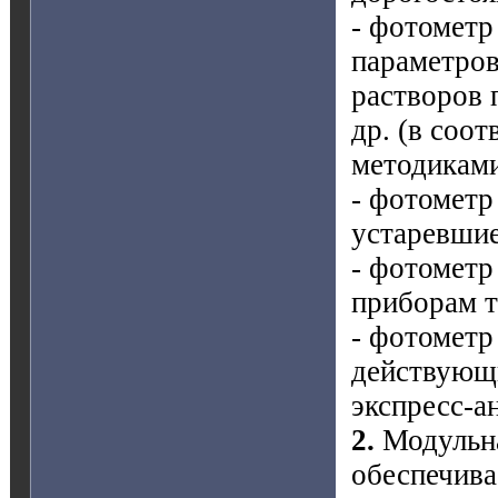
- фотометр
параметров
растворов 
др. (в соо
методикам
- фотометр
устаревши
- фотометр
приборам 
- фотометр
действующи
экспресс-а
2.
Модульна
обеспечива