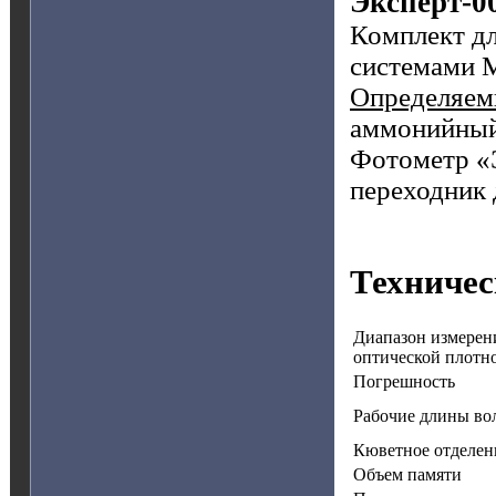
Эксперт-0
Комплект дл
системами 
Определяем
аммонийный
Фотометр «Э
переходник 
Техничес
Диапазон измерен
оптической плотн
Погрешность
Рабочие длины во
Кюветное отделен
Объем памяти