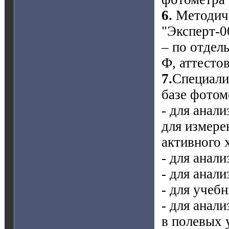
6.
Методиче
"Эксперт-0
– по отдел
Ф, аттест
7.
Специали
базе фотом
- для анали
для измере
активного 
- для анал
- для анал
- для учеб
- для анали
в полевых 