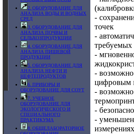
(калибровк
2. ОБОРУДОВАНИЕ ДЛЯ
АНАЛИЗА ВОДЫ И ВОДНЫХ
- сохранен
СРЕД
точек
3. ОБОРУДОВАНИЕ ДЛЯ
АНАЛИЗА ПОЧВЫ И
- автомати
СЕЛЬХОЗПРОДУКЦИИ
требуемых
4. ОБОРУДОВАНИЕ ДЛЯ
АНАЛИЗА ПИЩЕВОЙ
- мгновенн
ПРОДУКЦИИ
жидкокрист
5. ОБОРУДОВАНИЕ ДЛЯ
АНАЛИЗА НЕФТИ И
- возможно
НЕФТЕПРОДУКТОВ
цифровым 
6. ПРИБОРЫ И
- возможно
ОБОРУДОВАНИЕ ДЛЯ СОУТ
7. УЧЕБНОЕ
термопринт
ОБОРУДОВАНИЕ ДЛЯ
- безопасн
ЭКОЛОГИЧЕСКОГО И
СПЕЦИАЛЬНОГО
- уменьшен
ПРАКТИКУМА
измерениях
8. ОБЩЕЛАБОРАТОРНОЕ
ОБОРУДОВАНИЕ