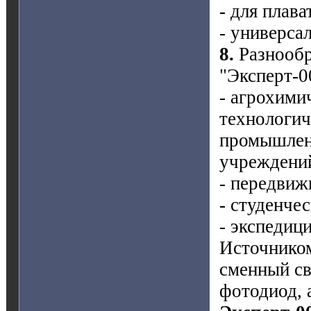
- для плав
- универса
8.
Разнообр
"Эксперт-0
- агрохими
технологич
промышленн
учреждений
- передвиж
- студенче
- экспедиц
Источником
сменный св
фотодиод, 