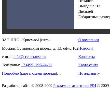
Питание
Выход на ПК
Дисплей
Габаритные размер
ЗАО НПО «Крисмас-Центр»
О компании
Москва, Остаповский проезд, д. 13, офис 102
Новости
e-mail:
info@ccenter.msk.ru
Контакты
Телефоны:
+7 (495) 795-24-98
Карта сайта
Подробно (карта, схема проезда)…
По алфавиту
Разработка сайта
© 2008-2009
Рекламное агентство P&I
© 2009