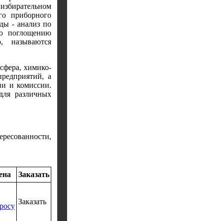
збирательном
го приборного
ды - анализ по
по поглощению
о, называются
сфера, химико-
предприятий, а
ии и комиссии.
для различных
есованности,
ена
Заказать
Заказать
росу