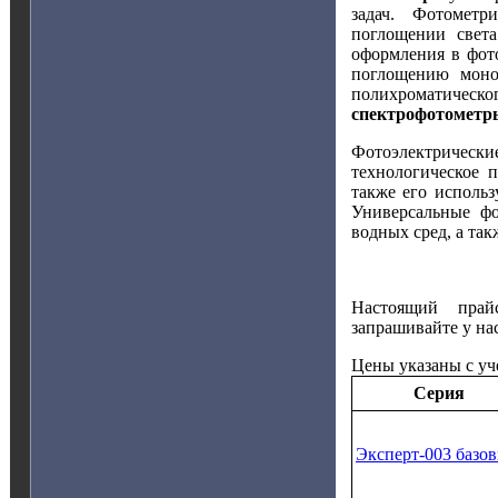
задач.
Фотометр
поглощении света
оформления в фот
поглощению моно
полихроматическ
спектрофотометр
Фотоэлектрические
технологическое 
также его исполь
Универсальные фо
водных сред, а та
Настоящий прай
запрашивайте у н
Цены указаны с уч
Серия
Эксперт‑003 базо