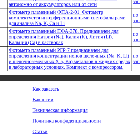
зап
автономно от аккумуляторов или от сети
Фотометр пламенный ФПА-2-01. Фотометр
по
комплектуется интерференционными светофильтрами
зап
для анализа Na, К, Сa и Li
Фотометр пламенный ПФА-378. Предназначен для
по
определения Натрия (Na), Калия (K), Лития (Li),
зап
Кальция (Ca) в растворах
Фотометр пламенный PFP-7 предназначен для
определения концентрации ионов щелочных (Na, K, Li)
по
)
и щелочноземельных (Ca, Ba) металлов в жидких средах
зап
в лабораторных условиях. Комплект с компрессором.
Как заказать
Вакансии
Техническая информация
Политика конфиденциальности
Статьи