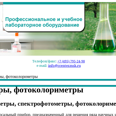
Телефон/факс:
+7 (495) 795-24-98
e-mail:
info@ccenter.msk.ru
ры, фотоколориметры
ры, фотоколориметры
етры, спектрофотометры, фотоколорим
рсальный прибор, предназначенный для решения ряда научных 