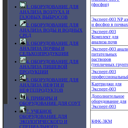
(фосфор)
1. ОБОРУДОВАНИЕ ДЛЯ
АНАЛИЗА ВОЗДУХА И
ГАЗОВЫХ ВЫБРОСОВ
Эксперт-003 NP аз
и фосфор в почвах
2. ОБОРУДОВАНИЕ ДЛЯ
АНАЛИЗА ВОДЫ И ВОДНЫХ
Эксперт-003
СРЕД
Комплект для
анализа почв
3. ОБОРУДОВАНИЕ ДЛЯ
АНАЛИЗА ПОЧВЫ И
Эксперт-003 анал
СЕЛЬХОЗПРОДУКЦИИ
питательных
растворов
4. ОБОРУДОВАНИЕ ДЛЯ
(тепличных грунт
АНАЛИЗА ПИЩЕВОЙ
Эксперт-003
ПРОДУКЦИИ
профессиональны
5. ОБОРУДОВАНИЕ ДЛЯ
Картриджи для
АНАЛИЗА НЕФТИ И
Эксперт-003
НЕФТЕПРОДУКТОВ
Дополнительное
6. ПРИБОРЫ И
оборудование для
ОБОРУДОВАНИЕ ДЛЯ СОУТ
Эксперт-003
7. УЧЕБНОЕ
ОБОРУДОВАНИЕ ДЛЯ
КФК‑3КМ
ЭКОЛОГИЧЕСКОГО И
СПЕЦИАЛЬНОГО