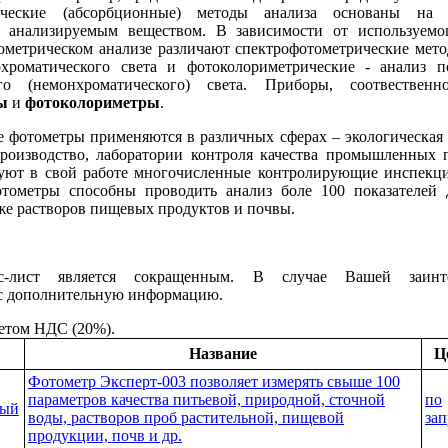
ические (абсорбционные) методы анализа основаны на и
 анализируемым веществом. В зависимости от используемо
ометрическом анализе различают спектрофотометрические мето
хроматического света и фотоколориметрические - анализ 
ого (немонхроматического) света. Приборы, соотвественн
ы
и
фотоколориметры
.
 фотометры применяются в различных сферах – экологическая 
производство, лаборатории контроля качества промышленных 
зуют в свой работе многочисленные контролирующие инспекц
тометры способны проводить анализ боле 100 показателей 
кже растворов пищевых продуктов и почвы.
с-лист является сокращенным.
В случае Вашей заинтер
ас дополнительную информацию.
етом НДС (20%).
Название
Ц
Фотометр Эксперт-003 позволяет измерять свыше 100
параметров качества питьевой, природной, сточной
по
вый
воды, растворов проб растительной, пищевой
зап
продукции, почв и др.