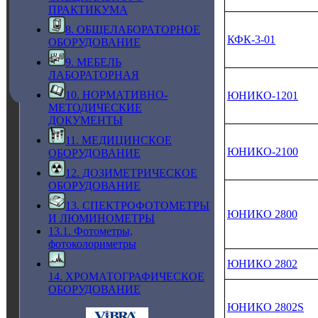
ПРАКТИКУМА
8. ОБЩЕЛАБОРАТОРНОЕ
КФК‑3‑01
ОБОРУДОВАНИЕ
9. МЕБЕЛЬ
ЛАБОРАТОРНАЯ
10. НОРМАТИВНО-
ЮНИКО‑1201
МЕТОДИЧЕСКИЕ
ДОКУМЕНТЫ
11. МЕДИЦИНСКОЕ
ЮНИКО‑2100
ОБОРУДОВАНИЕ
12. ДОЗИМЕТРИЧЕСКОЕ
ОБОРУДОВАНИЕ
13. СПЕКТРОФОТОМЕТРЫ
ЮНИКО 2800
И ЛЮМИНОМЕТРЫ
13.1. Фотометры,
фотоколориметры
ЮНИКО 2802
14. ХРОМАТОГРАФИЧЕСКОЕ
ОБОРУДОВАНИЕ
ЮНИКО 2802S