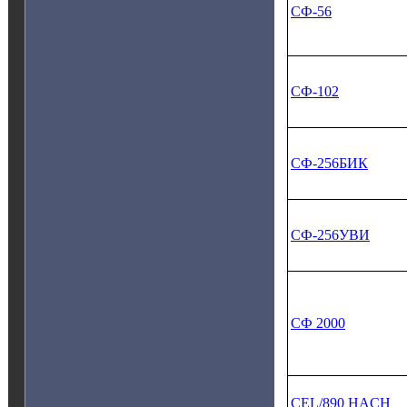
СФ‑56
СФ‑102
СФ‑256БИК
СФ‑256УВИ
СФ 2000
CEL/890 HACH