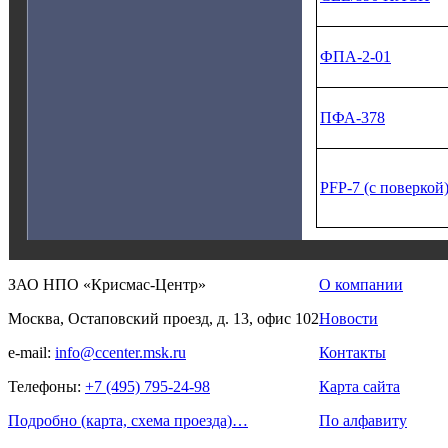
ФПА‑2‑01
ПФА‑378
PFP‑7 (с поверкой
ЗАО НПО «Крисмас-Центр»
О компании
Москва, Остаповский проезд, д. 13, офис 102
Новости
e-mail:
info@ccenter.msk.ru
Контакты
Телефоны:
+7 (495) 795-24-98
Карта сайта
Подробно (карта, схема проезда)…
По алфавиту