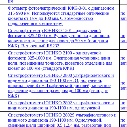
нм
Фотометр фотоэлектрический КФК-3-01 с диапазоном
315-990 нм. Используются стандартные оптические
по
кюветы от 1мм до 100 мм. С возможностью
зап
подключения к компьютеру.
Спектрофотометр ЮНИКО 1201 - однолучевой
фотометр 325-1000 нм. Ручная установка длин волн,
по
кюветное отделение для кювет до 50 мм (стандарта
зап
КФК). Встроенный RS232.
Спектрофотометр ЮНИКО 2100 - однолучевой
фотометр 325-1000 нм. Электронная установка длин
по
волн, повышенная точность, кюветное отделение для
зап
кювет до 100 мм (стандарта КФК)
Спектрофотометр ЮНИКО 2800 ультрафиолетового и
видимого диапазона 190-1100 нм. Однолучевой,
по
ширина щели 4 нм. Графический дисплей, кюветное
зап
отделение для кювет размером до 100 мм (стандарт
КФК)
Спектрофотометр ЮНИКО 2802 ультрафиолетового и
по
видимого диапазона 190-1100 нм, однолучевой
зап
Спектрофотометр ЮНИКО 2802S ультрафиолетового и
видимого диапазона 190-1100 нм. Однолучевой,
по
сменные щели шириной 0,5,1,2,4 нм, разработан под
зап