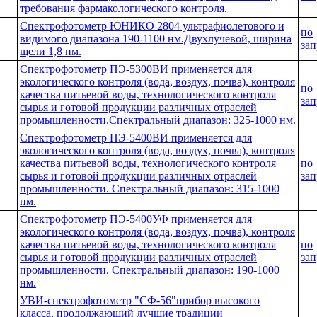
требования фармакологического контроля.
Спектрофотометр ЮНИКО 2804 ультрафиолетового и
по
видимого диапазона 190-1100 нм.Двухлучевой, ширина
зап
щели 1,8 нм.
Спектрофотометр ПЭ-5300ВИ применяется для
экологического контроля (вода, воздух, почва), контроля
по
качества питьевой воды, технологического контроля
зап
сырья и готовой продукции различных отраслей
промышленности.Спектральный диапазон: 325-1000 нм.
Спектрофотометр ПЭ-5400ВИ применяется для
экологического контроля (вода, воздух, почва), контроля
качества питьевой воды, технологического контроля
по
сырья и готовой продукции различных отраслей
зап
промышленности. Спектральный диапазон: 315-1000
нм.
Спектрофотометр ПЭ-5400УФ применяется для
экологического контроля (вода, воздух, почва), контроля
качества питьевой воды, технологического контроля
по
сырья и готовой продукции различных отраслей
зап
промышленности. Спектральный диапазон: 190-1000
нм.
УВИ-спектрофотометр "СФ-56"прибор высокого
класса, продолжающий лучшие традиции