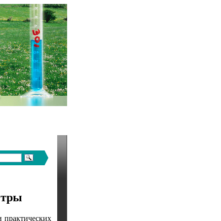
етры
и практических