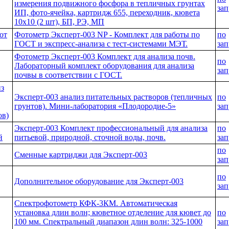
измерения подвижного фосфора в тепличных грунтах
зап
ИП, фото-ячейка, картридж 655, переходник, кювета
10х10 (2 шт), БП, РЭ, МП
от
Фотометр Эксперт-003 NP - Комплект для работы по
по
ГОСТ и экспресс-анализа с тест-системами МЭТ.
зап
Фотометр Эксперт-003 Комплект для анализа почв.
по
Лабораторный комплект оборудования для анализа
зап
почвы в соответствии с ГОСТ.
из
Эксперт-003 анализ питательных растворов (тепличных
по
грунтов). Мини-лаборатория «Плодородие-5»
зап
ов)
Эксперт-003 Комплект профессиональный для анализа
по
й
питьевой, природной, сточной воды, почв.
зап
по
Сменные картриджи для Эксперт-003
зап
по
Дополнительное оборудование для Эксперт-003
зап
Спектрофотометр КФК-3КМ. Автоматическая
установка длин волн; кюветное отделение для кювет до
по
100 мм. Спектральный диапазон длин волн: 325-1000
зап