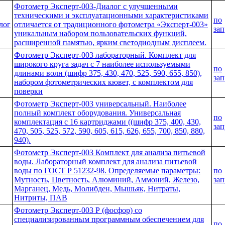
Фотометр Эксперт-003-Диалог с улучшенными
техническими и эксплуатационными характеристиками
по
лог
отличается от традиционного фотометра «Эксперт-003»
зап
уникальным набором пользовательских функций,
расширенной памятью, ярким светодиодным дисплеем.
Фотометр Эксперт-003 лабораторный. Комплект для
широкого круга задач с 7 наиболее используемыми
по
длинами волн (шифр 375, 430, 470, 525, 590, 655, 850),
зап
набором фотометрических кювет, с комплектом для
поверки
Фотометр Эксперт-003 универсальный. Наиболее
полный комплект оборудования. Универсальная
по
комплектация с 16 картриджами ((шифр 375, 400, 430,
зап
470, 505, 525, 572, 590, 605, 615, 626, 655, 700, 850, 880,
940).
Фотометр Эксперт-003 Комплект для анализа питьевой
воды. Лабораторный комплект для анализа питьевой
воды по ГОСТ Р 51232-98. Определяемые параметры:
по
Мутность, Цветность, Алюминий, Аммоний, Железо,
зап
Марганец, Медь, Молибден, Мышьяк, Нитраты,
Нитриты, ПАВ
Фотометр Эксперт-003 Р (фосфор) со
специализированным программным обеспечением для
по