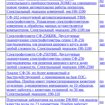
по
спектрального приборостроения ЛОМО на совершенно
зап
новом уровне автоматизации работы оператора.
Спектральный диапазон измерений, нм:190-1100
СФ-102 однолучевой автоматизированный УВИ-
спектрофотометр. Управление спектрофотометром,
по
измерение и обработка данных осуществляется
зап
компьютером. Спектральный диапазон 200-1100 нм
Спектрофотометр СФ-256БИК. Двухлучевые
сканирующие спектрофотометры серии СФ-256
по
предназначены для решения широкого круга задач
зап
любой сложности. Спектральный диапазон 190-1100
Спектрофотометр СФ-256УВИ. Двухлучевые
сканирующие спектрофотометры серии СФ-256
по
предназначены для решения широкого круга задач
зап
любой сложности. Спектральный диапазон 1000-2500
Аналог СФ-56, но более компактный и
быстродействующий, с приемником на базе ПЗС-
линейки. Прибор имеет термостатированное кюветное
по
отделение, одновременно вмещающее до 10 образцов,
зап
может работать с кюветами толщиной до 50 мм.
Спектральный диапазон: 190-110
Портативная лаборатория на основе DR/800 для анализа
по
качества воды по 23 параметрам. Прибор работает